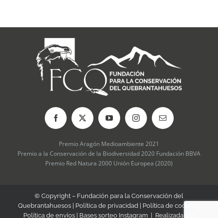
pueden
elegir
en
la
página
de
producto
Premio Aragón Medioambiente 2021
Premio a la Conservación de la Biodiversidad 2020 Fundación BBVA
Premio Red Natura 2000 Unión Europea (2020)
© Copyright – Fundación para la Conservación del
Quebrantahuesos |
Política de privacidad
|
Política de cookies
|
Política de envíos
|
Bases sorteo Instagram
| Realizada por