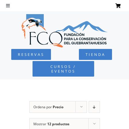
Saltar
al
Toggle
Navigation
contenido
INICIO
QUEBRANTAHUESOS
RESERVAS
TIENDA
FUNDACIÓN
CURSOS /
EVENTOS
PROYECTOS
DEFENSA AMBIENTAL
Ordena por
Precio
COLABORA
Mostrar
12 productos