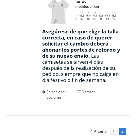
Asegúrese de que elige la talla
correcta, en caso de querer
solicitar el cambio deberá
abonar los portes de retorno y
de su nuevo envio.
Las
camisetas se sirven 4 días
después de la realización de su
pedido, siempre que no caiga en
día festivo o fin de semana.
Este
Seleccionar
Detalles
opciones
producto
tiene
múltiples
variantes.
Las
opciones
Anterior
1
2
se