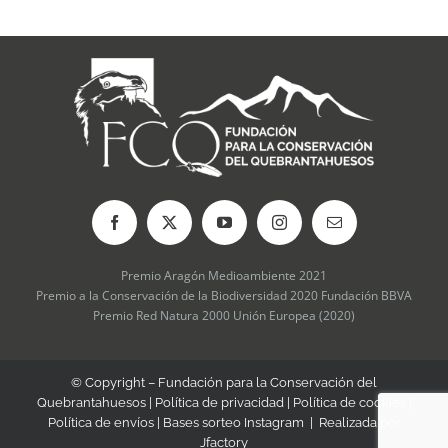
elegir
en
la
página
de
producto
Premio Aragón Medioambiente 2021
Premio a la Conservación de la Biodiversidad 2020 Fundación BBVA
Premio Red Natura 2000 Unión Europea (2020)
© Copyright – Fundación para la Conservación del
Quebrantahuesos |
Política de privacidad
|
Política de cookies
|
Política de envíos
|
Bases sorteo Instagram
| Realizada por
Jfactory