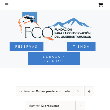
Saltar
al
Toggle
Navigation
contenido
INICIO
QUEBRANTAHUESOS
RESERVAS
TIENDA
FUNDACIÓN
CURSOS /
EVENTOS
PROYECTOS
DEFENSA AMBIENTAL
Ordena por
Orden predeterminado
COLABORA
Mostrar
12 productos