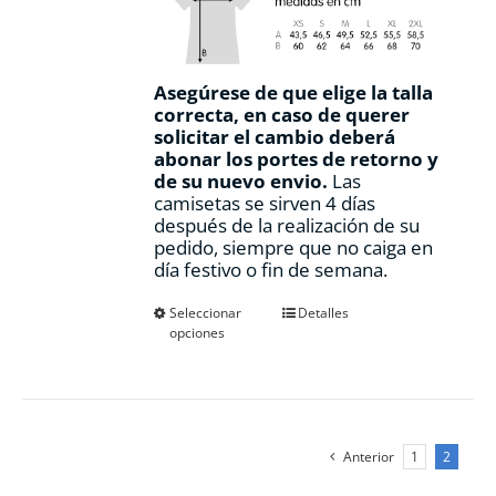
Asegúrese de que elige la talla
correcta, en caso de querer
solicitar el cambio deberá
abonar los portes de retorno y
de su nuevo envio.
Las
camisetas se sirven 4 días
después de la realización de su
pedido, siempre que no caiga en
día festivo o fin de semana.
Este
Seleccionar
Detalles
opciones
producto
tiene
múltiples
variantes.
Las
opciones
Anterior
1
2
se
pueden