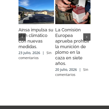
Aínsa impulsa su
La Comisión
“Espaci
plan climático
Europea
Impacto”
con nuevas
aprueba prohibir
iniciativ
medidas.
la munición de
ENDESA
plomo en la
compart
23 julio, 2026
|
Sin
caza en siete
experien
comentarios
años.
conocim
local y 
20 julio, 2026
|
Sin
de cola
comentarios
con las
organiz
que tra
sobre el
17 julio, 2
comentari