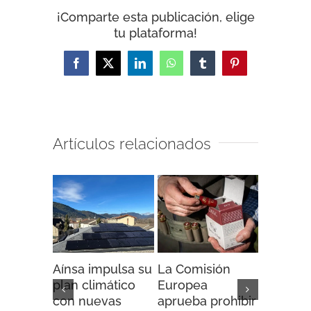
¡Comparte esta publicación, elige
tu plataforma!
Facebook
X
LinkedIn
WhatsApp
Tumblr
Pinterest
Artículos relacionados
Aínsa impulsa su
La Comisión
“Espaci
plan climático
Europea
Impacto”
con nuevas
aprueba prohibir
iniciativ