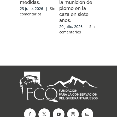
medidas.
la munición de
ENDESA
plomo en la
compart
23 julio, 2026
|
Sin
caza en siete
experien
comentarios
años.
conocim
local y 
20 julio, 2026
|
Sin
de cola
comentarios
con las
organiz
que tra
sobre el
17 julio, 2
comentari