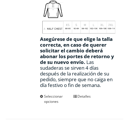
Asegúrese de que elige la talla
correcta, en caso de querer
solicitar el cambio deberá
abonar los portes de retorno y
de su nuevo envío.
Las
sudaderas se sirven 4 días
después de la realización de su
pedido, siempre que no caiga en
día festivo o fin de semana.
Este
Seleccionar
Detalles
opciones
producto
tiene
múltiples
variantes.
Las