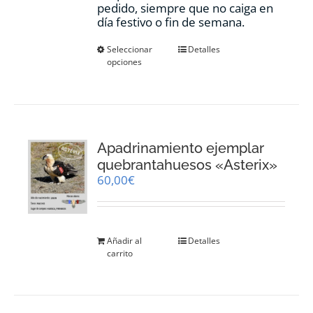
pedido, siempre que no caiga en
día festivo o fin de semana.
Este
Seleccionar
Detalles
opciones
producto
tiene
múltiples
variantes.
Las
opciones
Apadrinamiento ejemplar
se
pueden
quebrantahuesos «Asterix»
elegir
60,00
€
en
la
página
de
Añadir al
Detalles
producto
carrito