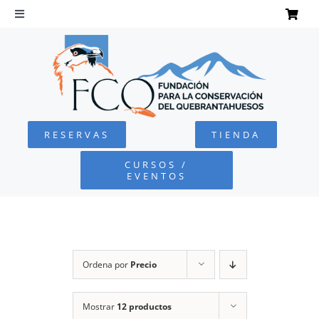
Saltar
al
Toggle
Navigation
contenido
INICIO
QUEBRANTAHUESOS
RESERVAS
TIENDA
FUNDACIÓN
CURSOS /
EVENTOS
PROYECTOS
DEFENSA AMBIENTAL
Ordena por
Precio
COLABORA
Mostrar
12 productos