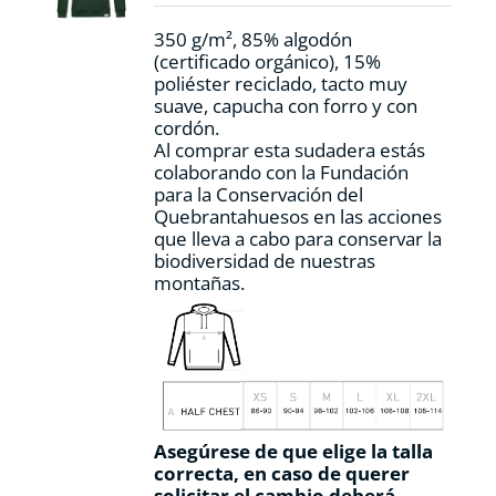
la
350 g/m², 85% algodón
página
(certificado orgánico), 15%
de
poliéster reciclado, tacto muy
producto
suave, capucha con forro y con
cordón.
Al comprar esta sudadera estás
colaborando con la Fundación
para la Conservación del
Quebrantahuesos en las acciones
que lleva a cabo para conservar la
biodiversidad de nuestras
montañas.
Asegúrese de que elige la talla
correcta, en caso de querer
solicitar el cambio deberá