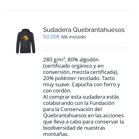
múltiples
variantes.
Las
opciones
Sudadera Quebrantahuesos
se
pueden
50,00
€
IVA incluido
elegir
en
la
280 g/m², 80% algodón
página
(certificado orgánico y en
de
conversión, mezcla certificada),
producto
20% poliéster reciclado. Tacto
muy suave. Capucha con forro y
con cordón.
Al comprar esta sudadera estás
colaborando con la Fundación
para la Conservación del
Quebrantahuesos en las acciones
que lleva a cabo para conservar la
biodiversidad de nuestras
montañas.