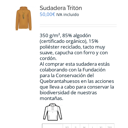
opciones
Sudadera Tritón
se
pueden
50,00
€
IVA incluido
elegir
en
la
350 g/m², 85% algodón
página
(certificado orgánico), 15%
de
poliéster reciclado, tacto muy
producto
suave, capucha con forro y con
cordón.
Al comprar esta sudadera estás
colaborando con la Fundación
para la Conservación del
Quebrantahuesos en las acciones
que lleva a cabo para conservar la
biodiversidad de nuestras
montañas.