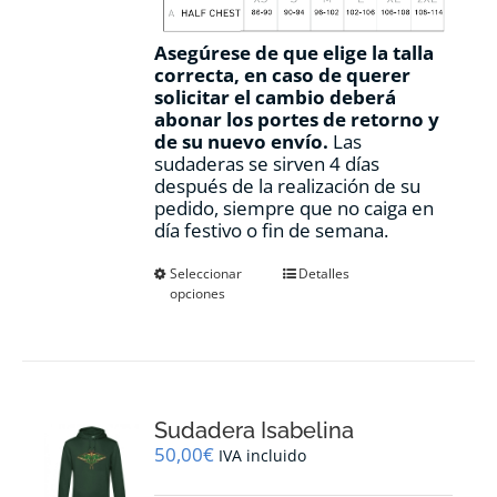
Asegúrese de que elige la talla
correcta, en caso de querer
solicitar el cambio deberá
abonar los portes de retorno y
de su nuevo envío.
Las
sudaderas se sirven 4 días
después de la realización de su
pedido, siempre que no caiga en
día festivo o fin de semana.
Este
Seleccionar
Detalles
opciones
producto
tiene
múltiples
variantes.
Las
opciones
Sudadera Isabelina
se
pueden
50,00
€
IVA incluido
elegir
en