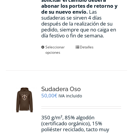
abonar los portes de retorno y
de su nuevo envío.
Las
sudaderas se sirven 4 días
después de la realización de su
pedido, siempre que no caiga en
día festivo o fin de semana.
Este
Seleccionar
Detalles
opciones
producto
tiene
múltiples
variantes.
Las
opciones
Sudadera Oso
se
pueden
50,00
€
IVA incluido
elegir
en
la
350 g/m², 85% algodón
página
(certificado orgánico), 15%
de
poliéster reciclado, tacto muy
producto