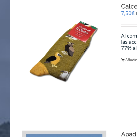
Calce
7,50
€
Al com
las ac
77% al
Añadir 
Apadr