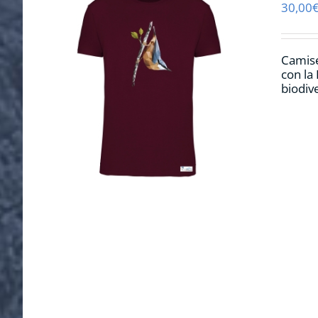
30,00
Camise
con la
biodiv