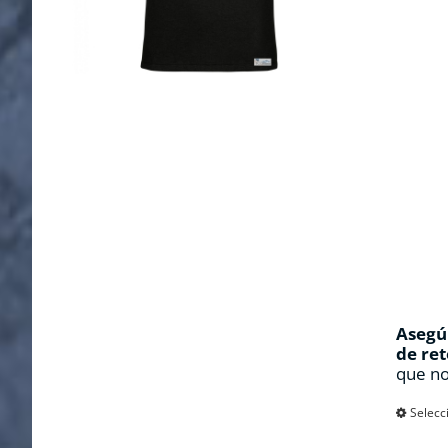
Asegúr
de ret
que no
Selecc