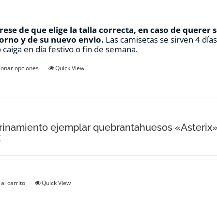
ese de que elige la talla correcta, en caso de querer 
orno y de su nuevo envio.
Las camisetas se sirven 4 día
 caiga en día festivo o fin de semana.
Este
ionar opciones
Quick View
producto
tiene
múltiples
variantes.
Las
opciones
inamiento ejemplar quebrantahuesos «Asterix
se
€
pueden
elegir
en
la
al carrito
Quick View
página
de
producto