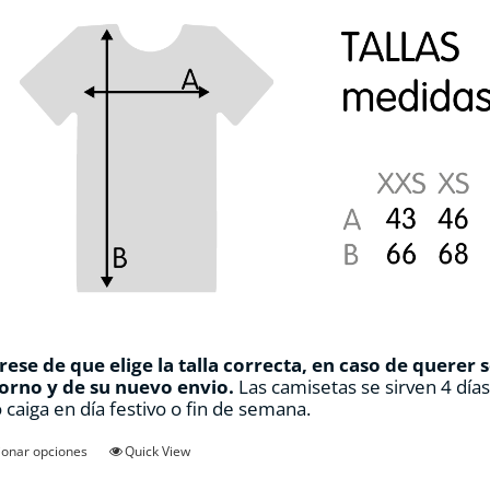
ese de que elige la talla correcta, en caso de querer 
orno y de su nuevo envio.
Las camisetas se sirven 4 día
 caiga en día festivo o fin de semana.
Este
ionar opciones
Quick View
producto