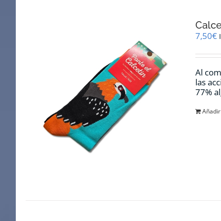
Calce
7,50
€
Al com
las ac
77% al
Añadir 