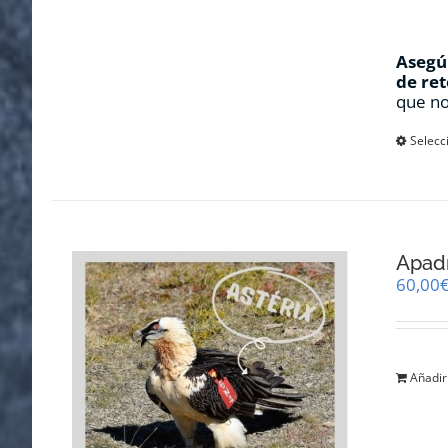
Asegúr
de ret
que no
Selecc
Apadr
60,00
Añadir 