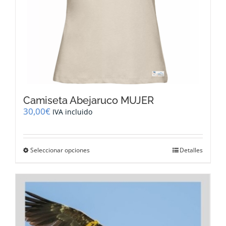
producto
Camiseta Abejaruco MUJER
30,00
€
IVA incluido
Este
Seleccionar opciones
Detalles
producto
tiene
múltiples
variantes.
Las
opciones
se