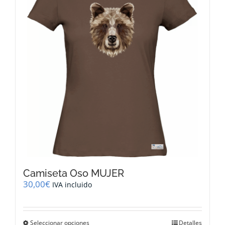
opciones
se
pueden
elegir
en
la
página
de
producto
Camiseta Oso MUJER
30,00
€
IVA incluido
Este
Seleccionar opciones
Detalles