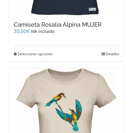
Camiseta Rosalia Alpina MUJER
30,00
€
IVA incluido
Este
Seleccionar opciones
Detalles
producto
tiene
múltiples
variantes.
Las
opciones
se
pueden
elegir
en
la
página
de