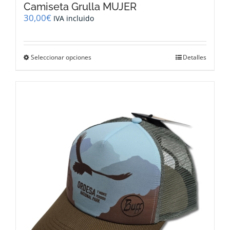
Camiseta Grulla MUJER
30,00
€
IVA incluido
Este
Seleccionar opciones
Detalles
producto
tiene
múltiples
variantes.
Las
opciones
se
pueden
elegir
en
la
página
de
producto