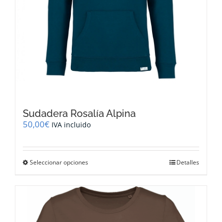
Sudadera Rosalía Alpina
50,00
€
IVA incluido
Este
Seleccionar opciones
Detalles
producto
tiene
múltiples
variantes.
Las