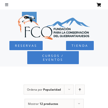
Saltar
al
Toggle
Navigation
contenido
INICIO
QUEBRANTAHUESOS
RESERVAS
TIENDA
FUNDACIÓN
CURSOS /
EVENTOS
PROYECTOS
DEFENSA AMBIENTAL
Ordena por
Popularidad
COLABORA
Mostrar
12 productos