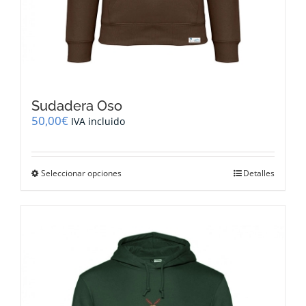
Sudadera Oso
50,00
€
IVA incluido
Este
Seleccionar opciones
Detalles
producto
tiene
múltiples
variantes.
Las
opciones
se
pueden
elegir