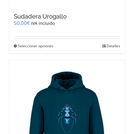
Sudadera Urogallo
50,00
€
IVA incluido
Este
Seleccionar opciones
Detalles
producto
tiene
múltiples
variantes.
Las
opciones
se
pueden
elegir
en
la
página
de
producto