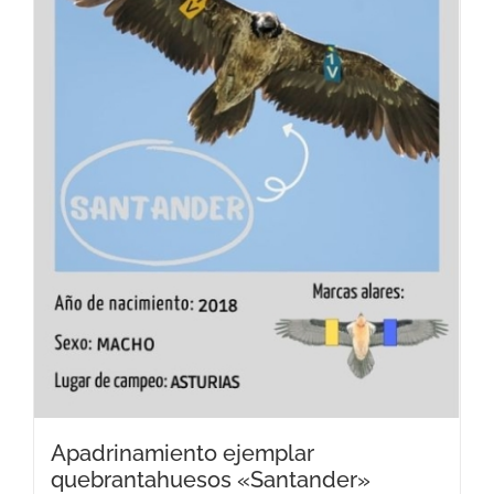
pueden
elegir
en
la
página
de
producto
Apadrinamiento ejemplar
quebrantahuesos «Santander»