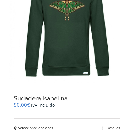
en
la
página
de
producto
Sudadera Isabelina
50,00
€
IVA incluido
Este
Seleccionar opciones
Detalles