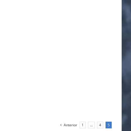
Anterior
1
…
4
5