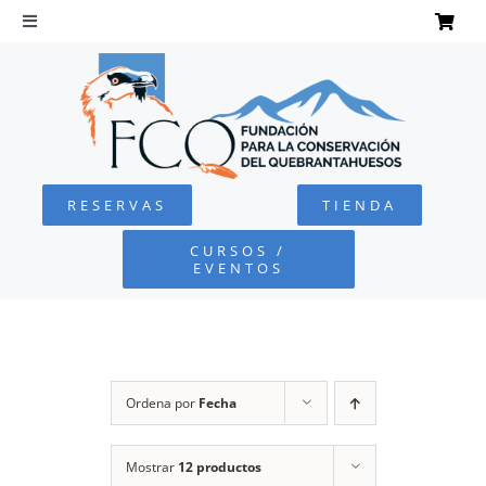
Saltar
al
Toggle
Navigation
contenido
INICIO
QUEBRANTAHUESOS
RESERVAS
TIENDA
FUNDACIÓN
CURSOS /
EVENTOS
PROYECTOS
DEFENSA AMBIENTAL
Ordena por
Fecha
COLABORA
Mostrar
12 productos