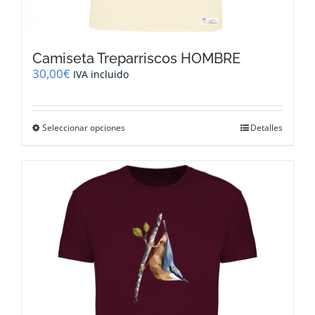
Camiseta Treparriscos HOMBRE
30,00
€
IVA incluido
Este
Seleccionar opciones
Detalles
producto
tiene
múltiples
variantes.
Las
opciones
se
pueden
elegir
en
la
página
de