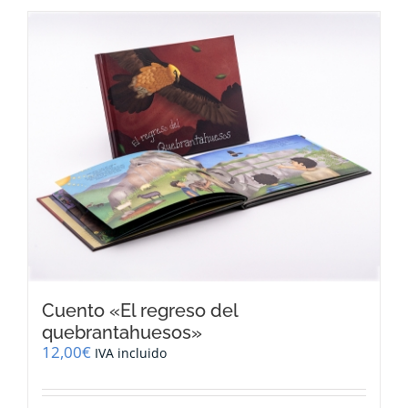
tiene
múltiples
variantes.
Las
opciones
se
pueden
elegir
en
la
página
de
producto
Cuento «El regreso del
quebrantahuesos»
12,00
€
IVA incluido