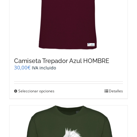
producto
Camiseta Trepador Azul HOMBRE
30,00
€
IVA incluido
Este
Seleccionar opciones
Detalles
producto
tiene
múltiples
variantes.
Las
opciones
se