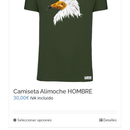
pueden
elegir
en
la
página
de
producto
Camiseta Alimoche HOMBRE
30,00
€
IVA incluido
Este
Seleccionar opciones
Detalles
producto