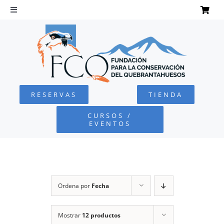
Saltar
al
Toggle
Navigation
contenido
INICIO
QUEBRANTAHUESOS
RESERVAS
TIENDA
FUNDACIÓN
CURSOS /
EVENTOS
PROYECTOS
DEFENSA AMBIENTAL
Ordena por
Fecha
COLABORA
Mostrar
12 productos