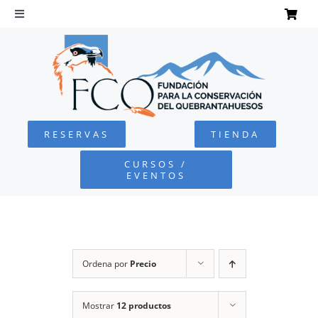
Saltar
al
Toggle
Navigation
contenido
INICIO
QUEBRANTAHUESOS
RESERVAS
TIENDA
FUNDACIÓN
CURSOS /
EVENTOS
PROYECTOS
DEFENSA AMBIENTAL
Ordena por
Precio
COLABORA
Mostrar
12 productos