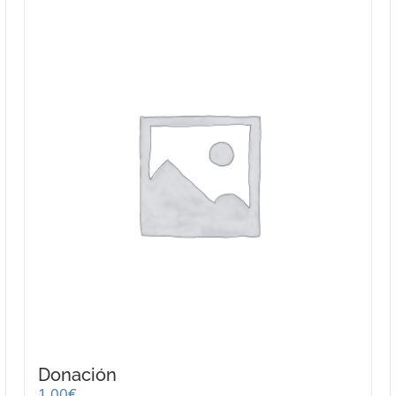
Donación
1,00
€