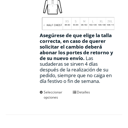
Asegúrese de que elige la talla
correcta, en caso de querer
solicitar el cambio deberá
abonar los portes de retorno y
de su nuevo envío.
Las
sudaderas se sirven 4 días
después de la realización de su
pedido, siempre que no caiga en
día festivo o fin de semana.
Este
Seleccionar
Detalles
opciones
producto
tiene
múltiples
variantes.
Las
opciones