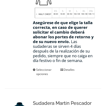
Asegúrese de que elige la talla
correcta, en caso de querer
solicitar el cambio deberá
abonar los portes de retorno y
de su nuevo envío.
Las
sudaderas se sirven 4 días
después de la realización de su
pedido, siempre que no caiga en
día festivo o fin de semana.
Este
Seleccionar
Detalles
opciones
producto
tiene
múltiples
variantes.
Las
opciones
Sudadera Martín Pescador
se