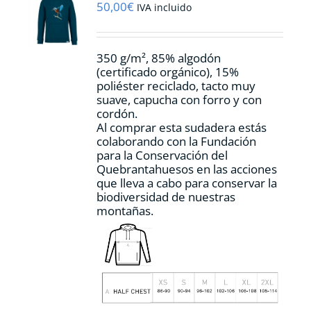
pueden
50,00
€
IVA incluido
elegir
en
la
350 g/m², 85% algodón
página
(certificado orgánico), 15%
de
poliéster reciclado, tacto muy
producto
suave, capucha con forro y con
cordón.
Al comprar esta sudadera estás
colaborando con la Fundación
para la Conservación del
Quebrantahuesos en las acciones
que lleva a cabo para conservar la
biodiversidad de nuestras
montañas.