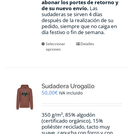
abonar los portes de retorno y
de su nuevo envío.
Las
sudaderas se sirven 4 días
después de la realización de su
pedido, siempre que no caiga en
día festivo o fin de semana.
Este
Seleccionar
Detalles
opciones
producto
tiene
múltiples
variantes.
Las
opciones
Sudadera Urogallo
se
pueden
50,00
€
IVA incluido
elegir
en
la
350 g/m², 85% algodón
página
(certificado orgánico), 15%
de
poliéster reciclado, tacto muy
producto
suave, capucha con forro y con