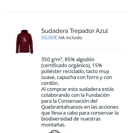
tiene
múltiples
variantes.
Las
opciones
Sudadera Trepador Azul
se
pueden
50,00
€
IVA incluido
elegir
en
la
350 g/m², 85% algodón
página
(certificado orgánico), 15%
de
poliéster reciclado, tacto muy
producto
suave, capucha con forro y con
cordón.
Al comprar esta sudadera estás
colaborando con la Fundación
para la Conservación del
Quebrantahuesos en las acciones
que lleva a cabo para conservar la
biodiversidad de nuestras
montañas.