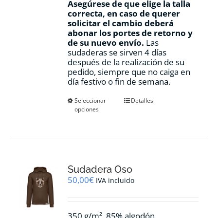
Asegúrese de que elige la talla
correcta, en caso de querer
solicitar el cambio deberá
abonar los portes de retorno y
de su nuevo envío.
Las
sudaderas se sirven 4 días
después de la realización de su
pedido, siempre que no caiga en
día festivo o fin de semana.
Este
Seleccionar
Detalles
opciones
producto
tiene
múltiples
variantes.
Las
opciones
Sudadera Oso
se
pueden
50,00
€
IVA incluido
elegir
en
la
350 g/m², 85% algodón
página