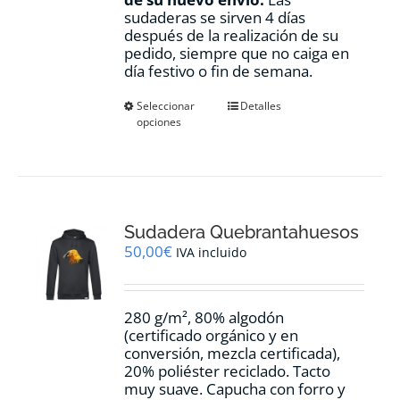
sudaderas se sirven 4 días
después de la realización de su
pedido, siempre que no caiga en
día festivo o fin de semana.
Este
Seleccionar
Detalles
opciones
producto
tiene
múltiples
variantes.
Las
opciones
Sudadera Quebrantahuesos
se
pueden
50,00
€
IVA incluido
elegir
en
la
280 g/m², 80% algodón
página
(certificado orgánico y en
de
conversión, mezcla certificada),
producto
20% poliéster reciclado. Tacto
muy suave. Capucha con forro y