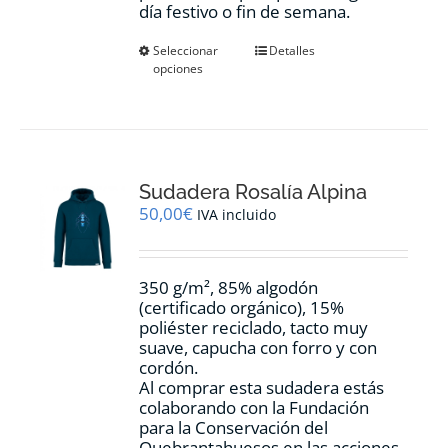
día festivo o fin de semana.
Este
Seleccionar
Detalles
opciones
producto
tiene
múltiples
variantes.
Las
opciones
Sudadera Rosalía Alpina
se
pueden
50,00
€
IVA incluido
elegir
en
la
350 g/m², 85% algodón
página
(certificado orgánico), 15%
de
poliéster reciclado, tacto muy
producto
suave, capucha con forro y con
cordón.
Al comprar esta sudadera estás
colaborando con la Fundación
para la Conservación del
Quebrantahuesos en las acciones