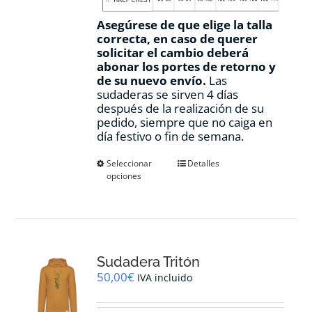
Asegúrese de que elige la talla
correcta, en caso de querer
solicitar el cambio deberá
abonar los portes de retorno y
de su nuevo envío.
Las
sudaderas se sirven 4 días
después de la realización de su
pedido, siempre que no caiga en
día festivo o fin de semana.
Este
Seleccionar
Detalles
opciones
producto
tiene
múltiples
variantes.
Las
opciones
Sudadera Tritón
se
pueden
50,00
€
IVA incluido
elegir
en