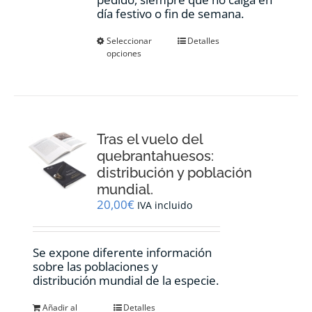
día festivo o fin de semana.
Este
Seleccionar
Detalles
opciones
producto
tiene
múltiples
variantes.
Las
opciones
Tras el vuelo del
se
pueden
quebrantahuesos:
elegir
distribución y población
en
mundial.
la
20,00
€
IVA incluido
página
de
producto
Se expone diferente información
sobre las poblaciones y
distribución mundial de la especie.
Añadir al
Detalles