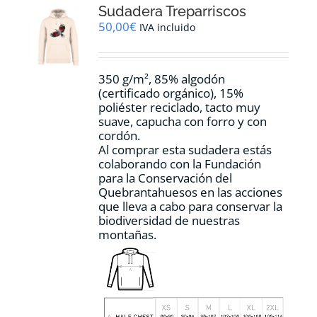
Sudadera Treparriscos
se
pueden
50,00
€
IVA incluido
elegir
en
la
350 g/m², 85% algodón
página
(certificado orgánico), 15%
de
poliéster reciclado, tacto muy
producto
suave, capucha con forro y con
cordón.
Al comprar esta sudadera estás
colaborando con la Fundación
para la Conservación del
Quebrantahuesos en las acciones
que lleva a cabo para conservar la
biodiversidad de nuestras
montañas.