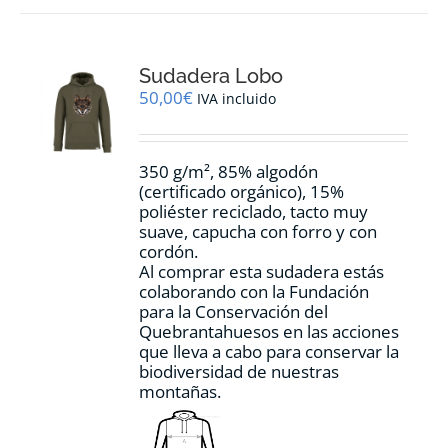
variantes.
Las
opciones
Sudadera Lobo
se
pueden
50,00
€
IVA incluido
elegir
en
la
350 g/m², 85% algodón
página
(certificado orgánico), 15%
de
poliéster reciclado, tacto muy
producto
suave, capucha con forro y con
cordón.
Al comprar esta sudadera estás
colaborando con la Fundación
para la Conservación del
Quebrantahuesos en las acciones
que lleva a cabo para conservar la
biodiversidad de nuestras
montañas.