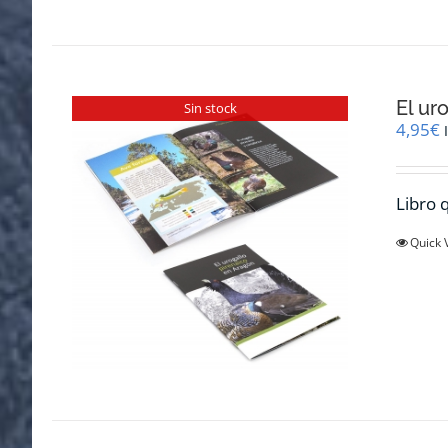
El ur
Sin stock
4,95
€
Libro q
Quick 