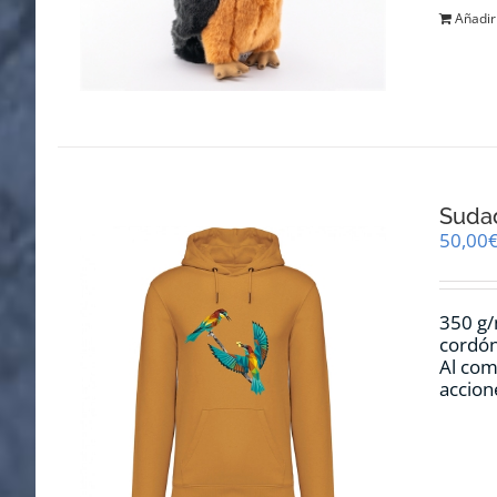
Añadir 
Sudad
50,00
350 g/
cordón
Al com
accion