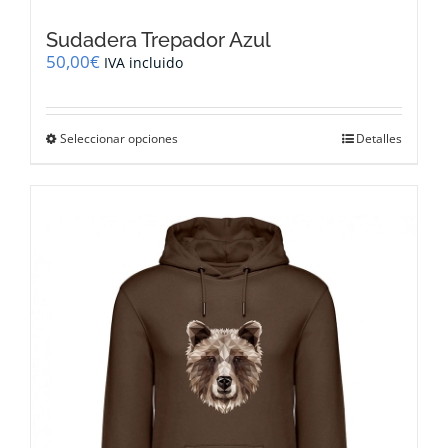
Sudadera Trepador Azul
50,00
€
IVA incluido
Este
Seleccionar opciones
Detalles
producto
tiene
múltiples
variantes.
Las
opciones
se
pueden
elegir
en
la
página
de
producto