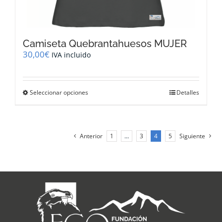
Camiseta Quebrantahuesos MUJER
30,00
€
IVA incluido
Este
Seleccionar opciones
Detalles
producto
tiene
múltiples
variantes.
Anterior
1
…
3
4
5
Siguiente
Las
opciones
se
pueden
elegir
en
la
página
de