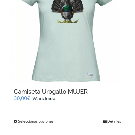
elegir
en
la
página
de
producto
Camiseta Urogallo MUJER
30,00
€
IVA incluido
Este
Seleccionar opciones
Detalles
producto
tiene