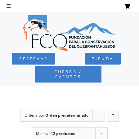
Saltar
al
Toggle
Navigation
contenido
INICIO
QUEBRANTAHUESOS
RESERVAS
TIENDA
FUNDACIÓN
CURSOS /
EVENTOS
PROYECTOS
DEFENSA AMBIENTAL
Ordena por
Orden predeterminado
COLABORA
Mostrar
12 productos