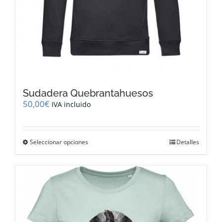
Sudadera Quebrantahuesos
50,00
€
IVA incluido
Este
Seleccionar opciones
Detalles
producto
tiene
múltiples
variantes.
Las
opciones
se
pueden