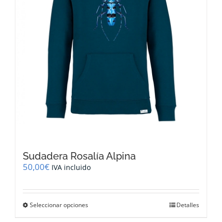
la
página
de
producto
Sudadera Rosalía Alpina
50,00
€
IVA incluido
Este
Seleccionar opciones
Detalles
producto