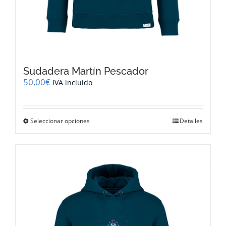
Sudadera Martín Pescador
50,00
€
IVA incluido
Este
Seleccionar opciones
Detalles
producto
tiene
múltiples
variantes.
Las
opciones
se
pueden
elegir
en