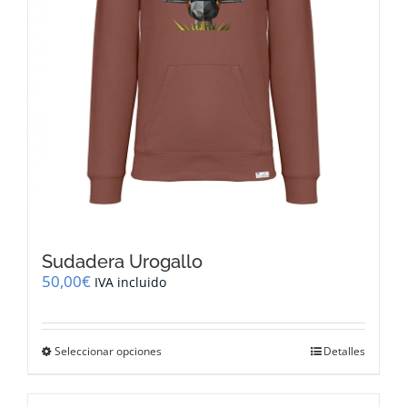
página
de
producto
Sudadera Urogallo
50,00
€
IVA incluido
Este
Seleccionar opciones
Detalles
producto
tiene
múltiples