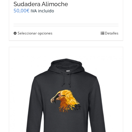
Sudadera Alimoche
50,00
€
IVA incluido
Este
Seleccionar opciones
Detalles
producto
tiene
múltiples
variantes.
Las
opciones
se
pueden
elegir
en
la
página
de
producto