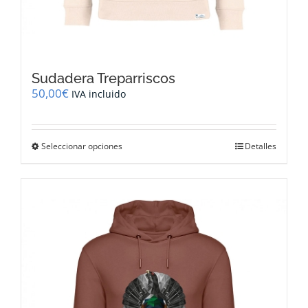
Sudadera Treparriscos
50,00
€
IVA incluido
Este
Seleccionar opciones
Detalles
producto
tiene
múltiples
variantes.
Las
opciones
se
pueden
elegir
en
la