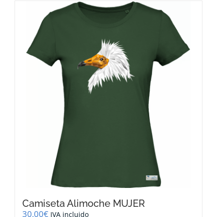
múltiples
variantes.
Las
opciones
se
pueden
elegir
en
la
página
de
producto
Camiseta Alimoche MUJER
30,00
€
IVA incluido