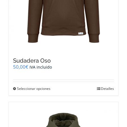
Sudadera Oso
50,00
€
IVA incluido
Este
Seleccionar opciones
Detalles
producto
tiene
múltiples
variantes.
Las
opciones