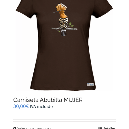
opciones
se
pueden
elegir
en
la
página
de
producto
Camiseta Abubilla MUJER
30,00
€
IVA incluido
Este
Seleccionar opciones
Detalles