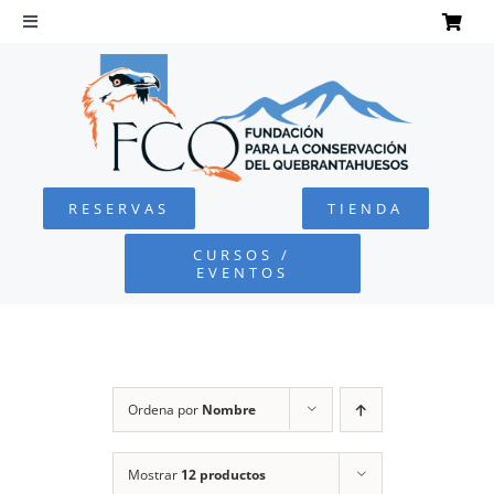
Saltar
al
Toggle
Navigation
contenido
INICIO
QUEBRANTAHUESOS
RESERVAS
TIENDA
FUNDACIÓN
CURSOS /
EVENTOS
PROYECTOS
DEFENSA AMBIENTAL
Ordena por
Nombre
COLABORA
Mostrar
12 productos