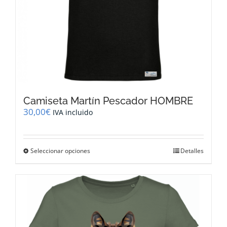
producto
Camiseta Martín Pescador HOMBRE
30,00
€
IVA incluido
Este
Seleccionar opciones
Detalles
producto
tiene
múltiples
variantes.
Las
opciones
se