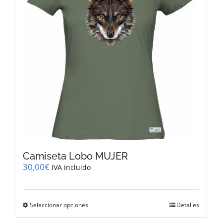
pueden
elegir
en
la
página
de
producto
Camiseta Lobo MUJER
30,00
€
IVA incluido
Este
Seleccionar opciones
Detalles
producto