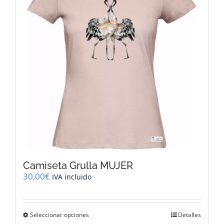
se
pueden
elegir
en
la
página
de
producto
Camiseta Grulla MUJER
30,00
€
IVA incluido
Este
Seleccionar opciones
Detalles