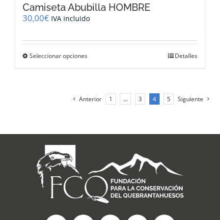
Camiseta Abubilla HOMBRE
30,00
€
IVA incluido
Este
Seleccionar opciones
Detalles
producto
tiene
múltiples
variantes.
Anterior
1
…
3
4
5
Siguiente
Las
opciones
se
pueden
elegir
en
la
página
de
producto