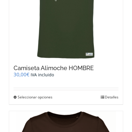
página
de
producto
Camiseta Alimoche HOMBRE
30,00
€
IVA incluido
Este
Seleccionar opciones
Detalles
producto
tiene
múltiples
variantes.
Las