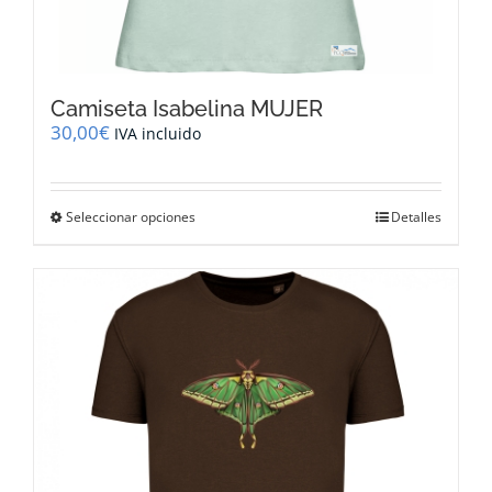
Camiseta Isabelina MUJER
30,00
€
IVA incluido
Este
Seleccionar opciones
Detalles
producto
tiene
múltiples
variantes.
Las
opciones
se
pueden
elegir
en
la
página