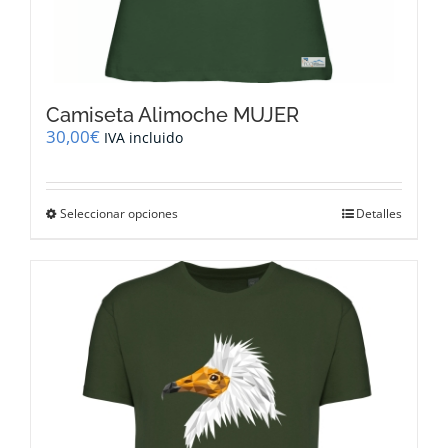
Camiseta Alimoche MUJER
30,00
€
IVA incluido
Este
Seleccionar opciones
Detalles
producto
tiene
múltiples
variantes.
Las
opciones
se
pueden
elegir
en
la