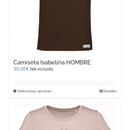
de
producto
Camiseta Isabelina HOMBRE
30,00
€
IVA incluido
Este
Seleccionar opciones
Detalles
producto
tiene
múltiples
variantes.
Las
opciones