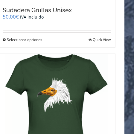
Sudadera Grullas Unisex
50,00
€
IVA incluido
Este
Seleccionar opciones
Quick View
producto
tiene
múltiples
variantes.
Las
opciones
se
pueden
elegir
en
la
página
de
producto