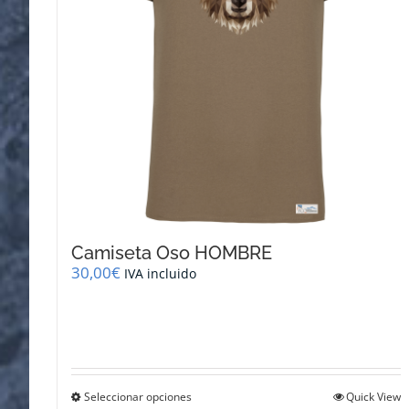
en
la
página
de
producto
Camiseta Oso HOMBRE
30,00
€
IVA incluido
Este
Seleccionar opciones
Quick View