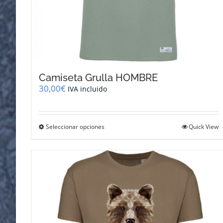
Camiseta Grulla HOMBRE
30,00
€
IVA incluido
Este
Seleccionar opciones
Quick View
producto
tiene
múltiples
variantes.
Las
opciones
se
pueden
elegir