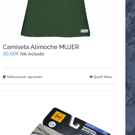
Camiseta Alimoche MUJER
30,00
€
IVA incluido
Este
Seleccionar opciones
Quick View
producto
tiene
múltiples
variantes.
Las
opciones
se
pueden
elegir