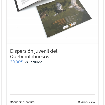
en
la
página
de
producto
Dispersión juvenil del
Quebrantahuesos
20,00
€
IVA incluido
Añadir al carrito
Quick View