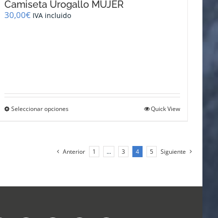
Camiseta Urogallo MUJER
30,00
€
IVA incluido
Este
Seleccionar opciones
Quick View
producto
tiene
múltiples
variantes.
Anterior
1
…
3
4
5
Siguiente
Las
opciones
se
pueden
elegir
en
la