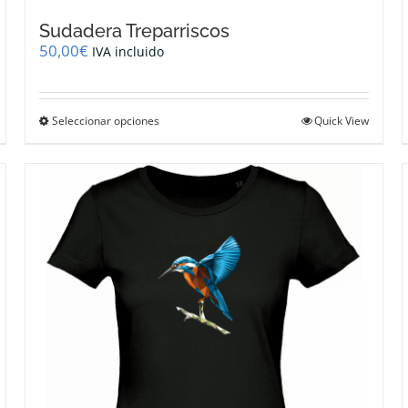
Sudadera Treparriscos
50,00
€
IVA incluido
Este
Seleccionar opciones
Quick View
producto
tiene
múltiples
variantes.
Las
opciones
se
pueden
elegir
en
la
página
de
producto