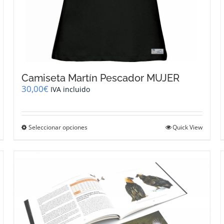
Camiseta Martín Pescador MUJER
30,00
€
IVA incluido
Este
Seleccionar opciones
Quick View
producto
tiene
múltiples
variantes.
Las
opciones
se
pueden
elegir