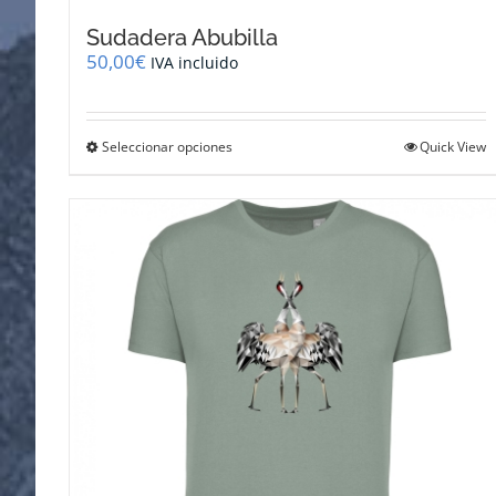
Sudadera Abubilla
50,00
€
IVA incluido
Este
Seleccionar opciones
Quick View
producto
tiene
múltiples
variantes.
Las
opciones
se
pueden
elegir
en
la
página
de
producto