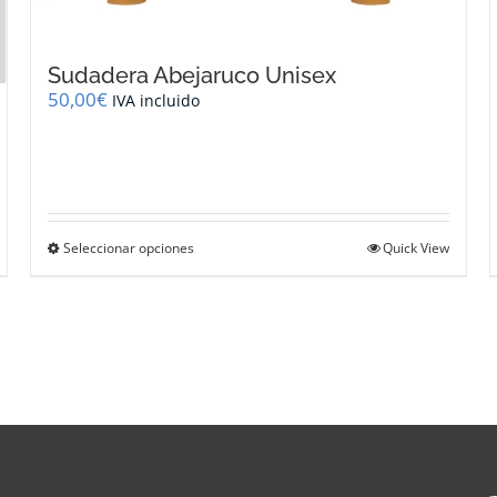
Sudadera Abejaruco Unisex
50,00
€
IVA incluido
Este
Seleccionar opciones
Quick View
producto
tiene
múltiples
variantes.
Las
opciones
se
pueden
elegir
en
la