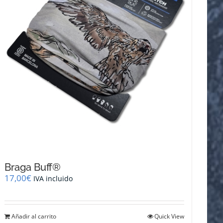
en
la
página
de
producto
Braga Buff®
17,00
€
IVA incluido
Añadir al carrito
Quick View