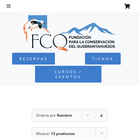
Saltar
al
Toggle
Navigation
contenido
INICIO
QUEBRANTAHUESOS
RESERVAS
TIENDA
FUNDACIÓN
CURSOS /
EVENTOS
PROYECTOS
DEFENSA AMBIENTAL
Ordena por
Nombre
COLABORA
Mostrar
12 productos