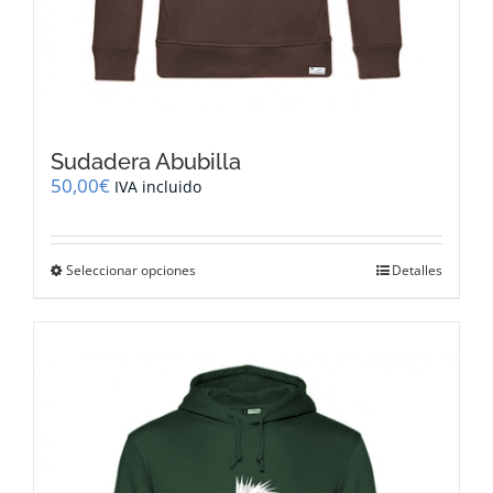
Sudadera Abubilla
50,00
€
IVA incluido
Este
Seleccionar opciones
Detalles
producto
tiene
múltiples
variantes.
Las
opciones
se
pueden
elegir
en