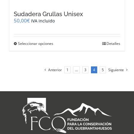
Sudadera Grullas Unisex
50,00
€
IVA incluido
Este
Seleccionar opciones
Detalles
producto
tiene
múltiples
variantes.
Anterior
1
…
3
4
5
Siguiente
Las
opciones
se
pueden
elegir
en
la
página
de
producto