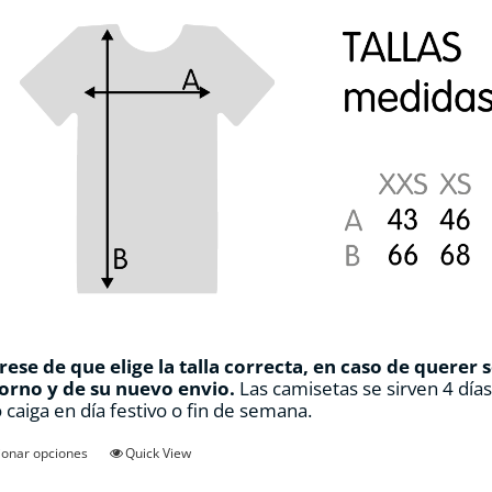
ese de que elige la talla correcta, en caso de querer 
orno y de su nuevo envio.
Las camisetas se sirven 4 día
 caiga en día festivo o fin de semana.
Este
ionar opciones
Quick View
producto