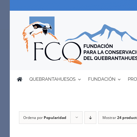
Saltar
al
contenido
QUEBRANTAHUESOS
FUNDACIÓN
PRO
Ordena por
Popularidad
Mostrar
24 product