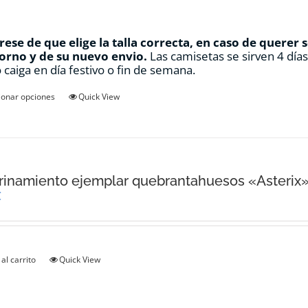
ese de que elige la talla correcta, en caso de querer 
orno y de su nuevo envio.
Las camisetas se sirven 4 día
 caiga en día festivo o fin de semana.
Este
ionar opciones
Quick View
producto
tiene
múltiples
variantes.
Las
opciones
inamiento ejemplar quebrantahuesos «Asterix
se
€
pueden
elegir
en
la
al carrito
Quick View
página
de
producto