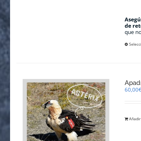
Asegúr
de ret
que no
Selecc
Apadr
60,00
Añadir 