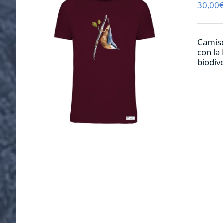
30,00
Camise
con la
biodiv