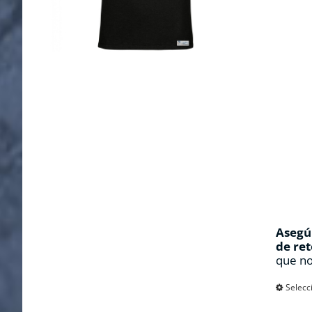
Asegúr
de ret
que no
Selecc