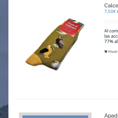
Calce
7,50
€
Al com
las ac
77% al
Añadir 
Apadr