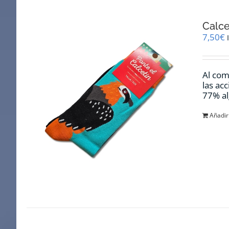
Calce
7,50
€
Al com
las ac
77% al
Añadir 