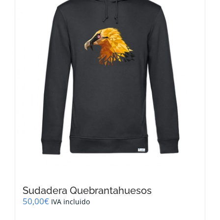
se
pueden
elegir
en
la
página
de
producto
Sudadera Quebrantahuesos
50,00
€
IVA incluido