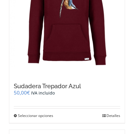
página
de
producto
Sudadera Trepador Azul
50,00
€
IVA incluido
Este
Seleccionar opciones
Detalles
producto
tiene
múltiples