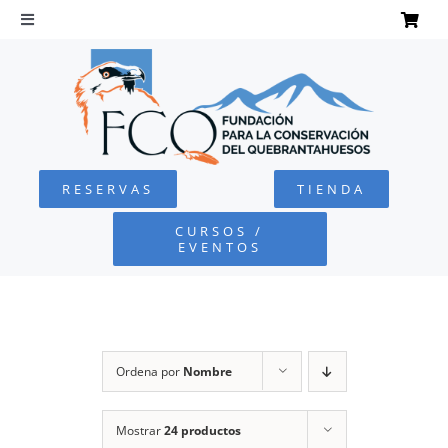
Saltar
al
Toggle
Navigation
contenido
INICIO
QUEBRANTAHUESOS
RESERVAS
TIENDA
FUNDACIÓN
CURSOS /
EVENTOS
PROYECTOS
DEFENSA AMBIENTAL
Ordena por
Nombre
COLABORA
Mostrar
24 productos