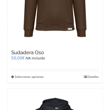
Sudadera Oso
50,00
€
IVA incluido
Este
Seleccionar opciones
Detalles
producto
tiene
múltiples
variantes.
Las
opciones