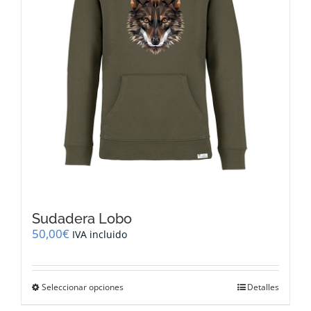
la
página
de
producto
Sudadera Lobo
50,00
€
IVA incluido
Este
Seleccionar opciones
Detalles
producto