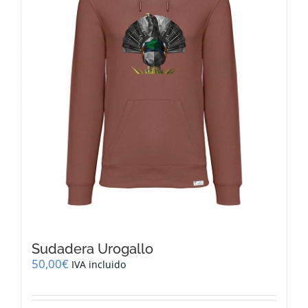
elegir
en
la
página
de
producto
Sudadera Urogallo
50,00
€
IVA incluido