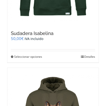
Sudadera Isabelina
50,00
€
IVA incluido
Este
Seleccionar opciones
Detalles
producto
tiene
múltiples
variantes.
Las
opciones
se
pueden
elegir
en