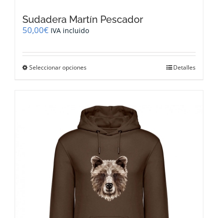
Sudadera Martín Pescador
50,00
€
IVA incluido
Este
Seleccionar opciones
Detalles
producto
tiene
múltiples
variantes.
Las
opciones
se
pueden
elegir
en
la
página
de
producto