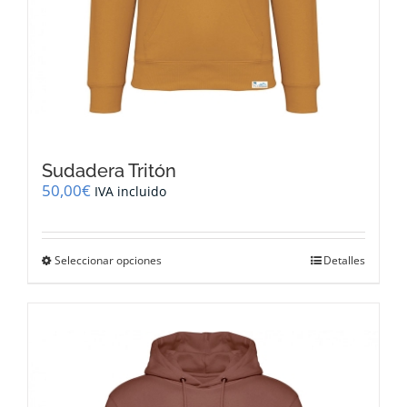
Sudadera Tritón
50,00
€
IVA incluido
Este
Seleccionar opciones
Detalles
producto
tiene
múltiples
variantes.
Las
opciones
se
pueden