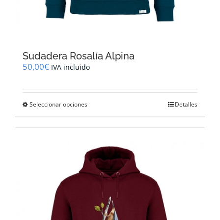
Sudadera Rosalía Alpina
50,00
€
IVA incluido
Este
Seleccionar opciones
Detalles
producto
tiene
múltiples
variantes.
Las
opciones
se
pueden
elegir
en
la