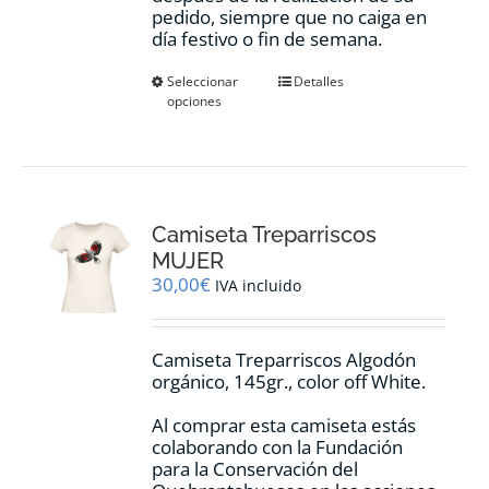
pedido, siempre que no caiga en
día festivo o fin de semana.
Este
Seleccionar
Detalles
opciones
producto
tiene
múltiples
variantes.
Las
opciones
Camiseta Treparriscos
se
pueden
MUJER
elegir
30,00
€
IVA incluido
en
la
página
Camiseta Treparriscos Algodón
de
orgánico, 145gr., color off White.
producto
Al comprar esta camiseta estás
colaborando con la Fundación
para la Conservación del