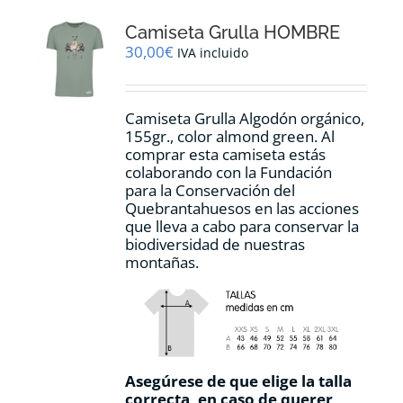
opciones
Camiseta Grulla HOMBRE
se
pueden
30,00
€
IVA incluido
elegir
en
la
Camiseta Grulla Algodón orgánico,
página
155gr., color
almond green.
Al
de
comprar esta camiseta estás
producto
colaborando con la Fundación
para la Conservación del
Quebrantahuesos en las acciones
que lleva a cabo para conservar la
biodiversidad de nuestras
montañas.
Asegúrese de que elige la talla
correcta, en caso de querer