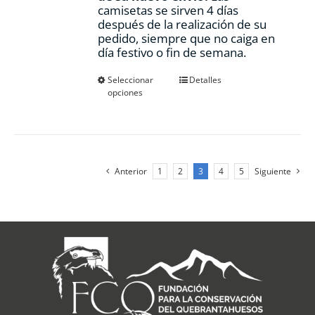
camisetas se sirven 4 días
después de la realización de su
pedido, siempre que no caiga en
día festivo o fin de semana.
Este
Seleccionar
Detalles
opciones
producto
tiene
múltiples
variantes.
Las
opciones
Anterior
1
2
3
4
5
Siguiente
se
pueden
elegir
en
la
página
de
producto