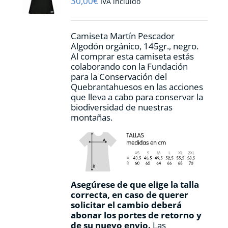
30,00
€
IVA incluido
en
la
página
Camiseta Martín Pescador
de
Algodón orgánico, 145gr., negro.
producto
Al comprar esta camiseta estás
colaborando con la Fundación
para la Conservación del
Quebrantahuesos en las acciones
que lleva a cabo para conservar la
biodiversidad de nuestras
montañas.
Asegúrese de que elige la talla
correcta, en caso de querer
solicitar el cambio deberá
abonar los portes de retorno y
de su nuevo envio.
Las