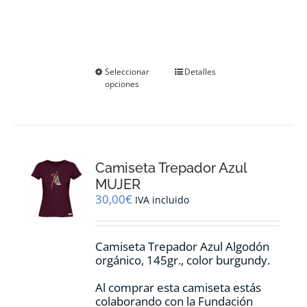
Este
Seleccionar
Detalles
opciones
producto
tiene
múltiples
variantes.
Las
opciones
Camiseta Trepador Azul
se
pueden
MUJER
elegir
30,00
€
IVA incluido
en
la
página
Camiseta Trepador Azul Algodón
de
orgánico, 145gr., color burgundy.
producto
Al comprar esta camiseta estás
colaborando con la Fundación