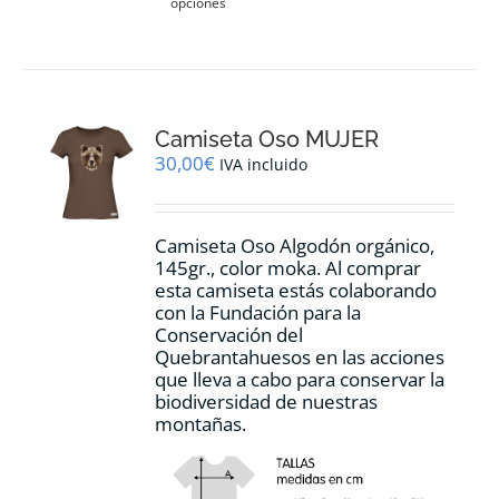
opciones
producto
tiene
múltiples
variantes.
Las
opciones
Camiseta Oso MUJER
se
pueden
30,00
€
IVA incluido
elegir
en
la
Camiseta Oso Algodón orgánico,
página
145gr., color moka. Al comprar
de
esta camiseta estás colaborando
producto
con la Fundación para la
Conservación del
Quebrantahuesos en las acciones
que lleva a cabo para conservar la
biodiversidad de nuestras
montañas.