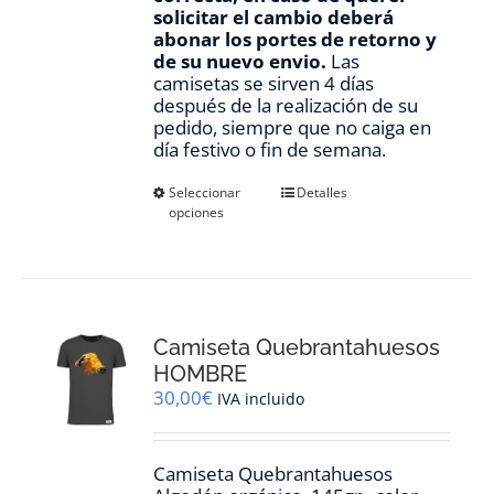
solicitar el cambio deberá
abonar los portes de retorno y
de su nuevo envio.
Las
camisetas se sirven 4 días
después de la realización de su
pedido, siempre que no caiga en
día festivo o fin de semana.
Este
Seleccionar
Detalles
opciones
producto
tiene
múltiples
variantes.
Las
opciones
Camiseta Quebrantahuesos
se
pueden
HOMBRE
elegir
30,00
€
IVA incluido
en
la
página
Camiseta Quebrantahuesos
de