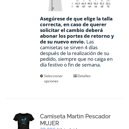
Asegúrese de que elige la talla
correcta, en caso de querer
solicitar el cambio deberá
abonar los portes de retorno y
de su nuevo envio.
Las
camisetas se sirven 4 días
después de la realización de su
pedido, siempre que no caiga en
día festivo o fin de semana.
Este
Seleccionar
Detalles
opciones
producto
tiene
múltiples
variantes.
Las
opciones
Camiseta Martín Pescador
se
pueden
MUJER
elegir