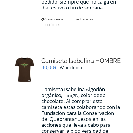
pedido, siempre que no caiga en
día festivo o fin de semana.
Este
Seleccionar
Detalles
opciones
producto
tiene
múltiples
variantes.
Las
opciones
Camiseta Isabelina HOMBRE
se
pueden
30,00
€
IVA incluido
elegir
en
la
Camiseta Isabelina Algodón
página
orgánico, 155gr., color
deep
de
chocolate.
Al comprar esta
producto
camiseta estás colaborando con la
Fundación para la Conservación
del Quebrantahuesos en las
acciones que lleva a cabo para
conservar la biodiversidad de