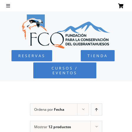
Saltar
al
Toggle
Navigation
contenido
INICIO
QUEBRANTAHUESOS
RESERVAS
TIENDA
FUNDACIÓN
CURSOS /
EVENTOS
PROYECTOS
DEFENSA AMBIENTAL
Ordena por
Fecha
COLABORA
Mostrar
12 productos