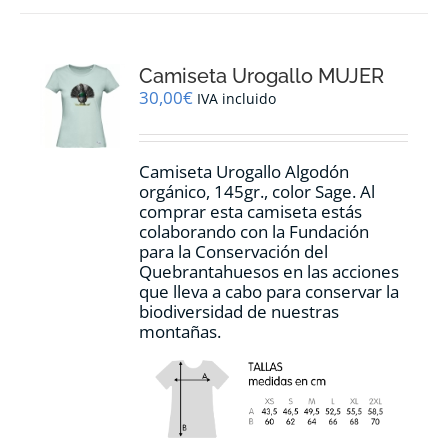
variantes.
Las
opciones
Camiseta Urogallo MUJER
se
pueden
30,00
€
IVA incluido
elegir
en
la
Camiseta Urogallo Algodón
página
orgánico, 145gr., color Sage. Al
de
comprar esta camiseta estás
producto
colaborando con la Fundación
para la Conservación del
Quebrantahuesos en las acciones
que lleva a cabo para conservar la
biodiversidad de nuestras
montañas.