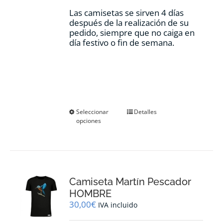
Las camisetas se sirven 4 días
después de la realización de su
pedido, siempre que no caiga en
día festivo o fin de semana.
Este
Seleccionar
Detalles
opciones
producto
tiene
múltiples
variantes.
Las
opciones
Camiseta Martín Pescador
se
pueden
HOMBRE
elegir
30,00
€
IVA incluido
en
la