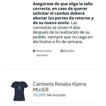
Asegúrese de que elige la talla
correcta, en caso de querer
solicitar el cambio deberá
abonar los portes de retorno y
de su nuevo envio.
Las
camisetas se sirven 4 días
después de la realización de su
pedido, siempre que no caiga en
día festivo o fin de semana.
Este
Seleccionar
Detalles
opciones
producto
tiene
múltiples
variantes.
Las
opciones
Camiseta Rosalia Alpina
se
pueden
MUJER
elegir
30,00
€
IVA incluido
en
la