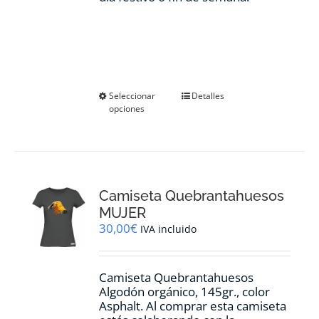
Este
Seleccionar
Detalles
opciones
producto
tiene
múltiples
variantes.
Las
opciones
Camiseta Quebrantahuesos
se
pueden
MUJER
elegir
30,00
€
IVA incluido
en
la
página
Camiseta Quebrantahuesos
de
Algodón orgánico, 145gr., color
producto
Asphalt. Al comprar esta camiseta