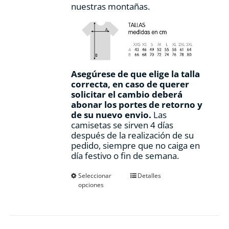
nuestras montañas.
Asegúrese de que elige la talla
correcta, en caso de querer
solicitar el cambio deberá
abonar los portes de retorno y
de su nuevo envio.
Las
camisetas se sirven 4 días
después de la realización de su
pedido, siempre que no caiga en
día festivo o fin de semana.
Este
Seleccionar
Detalles
opciones
producto
tiene
múltiples
variantes.
Las