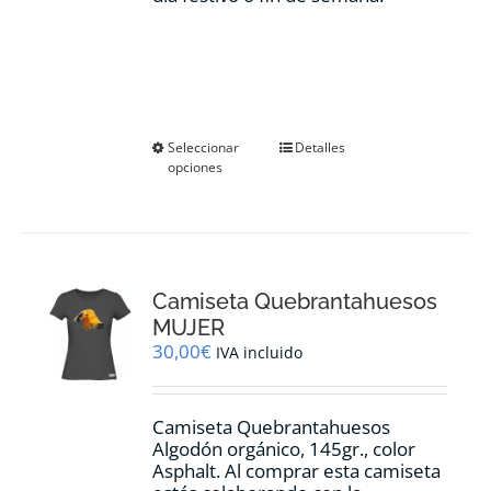
Este
Seleccionar
Detalles
opciones
producto
tiene
múltiples
variantes.
Las
opciones
Camiseta Quebrantahuesos
se
pueden
MUJER
elegir
30,00
€
IVA incluido
en
la
página
Camiseta Quebrantahuesos
de
Algodón orgánico, 145gr., color
producto
Asphalt. Al comprar esta camiseta