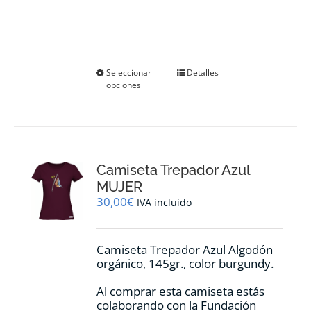
Este
Seleccionar
Detalles
opciones
producto
tiene
múltiples
variantes.
Las
opciones
Camiseta Trepador Azul
se
pueden
MUJER
elegir
30,00
€
IVA incluido
en
la
página
Camiseta Trepador Azul Algodón
de
orgánico, 145gr., color burgundy.
producto
Al comprar esta camiseta estás
colaborando con la Fundación