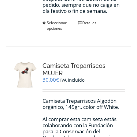
pedido, siempre que no caiga en
día festivo o fin de semana.
Este
Seleccionar
Detalles
opciones
producto
tiene
múltiples
variantes.
Las
opciones
Camiseta Treparriscos
se
pueden
MUJER
elegir
30,00
€
IVA incluido
en
la
página
Camiseta Treparriscos Algodón
de
orgánico, 145gr., color off White.
producto
Al comprar esta camiseta estás
colaborando con la Fundación
para la Conservación del