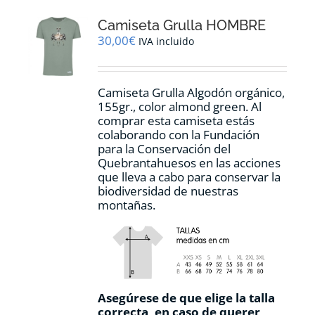
opciones
Camiseta Grulla HOMBRE
se
pueden
30,00
€
IVA incluido
elegir
en
la
Camiseta Grulla Algodón orgánico,
página
155gr., color
almond green.
Al
de
comprar esta camiseta estás
producto
colaborando con la Fundación
para la Conservación del
Quebrantahuesos en las acciones
que lleva a cabo para conservar la
biodiversidad de nuestras
montañas.
Asegúrese de que elige la talla
correcta, en caso de querer