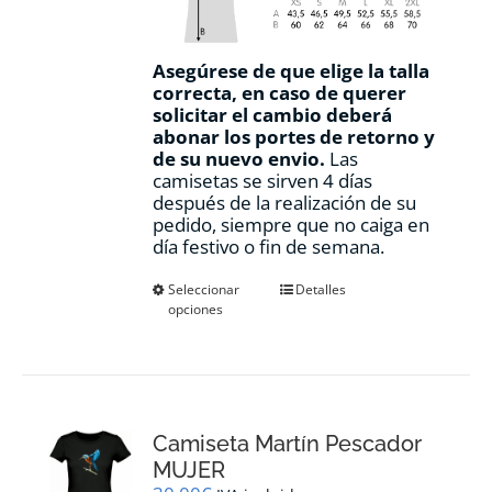
Asegúrese de que elige la talla
correcta, en caso de querer
solicitar el cambio deberá
abonar los portes de retorno y
de su nuevo envio.
Las
camisetas se sirven 4 días
después de la realización de su
pedido, siempre que no caiga en
día festivo o fin de semana.
Este
Seleccionar
Detalles
opciones
producto
tiene
múltiples
variantes.
Las
opciones
Camiseta Martín Pescador
se
pueden
MUJER
elegir