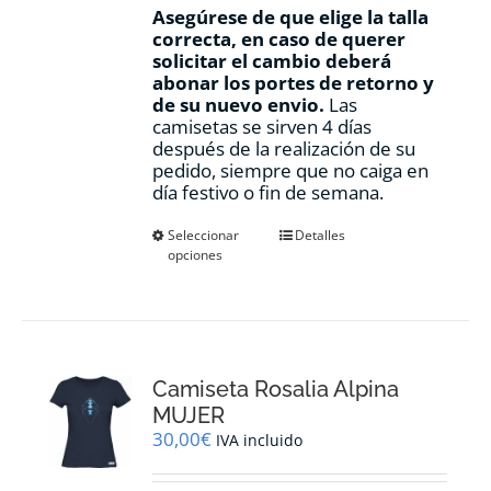
Asegúrese de que elige la talla
correcta, en caso de querer
solicitar el cambio deberá
abonar los portes de retorno y
de su nuevo envio.
Las
camisetas se sirven 4 días
después de la realización de su
pedido, siempre que no caiga en
día festivo o fin de semana.
Este
Seleccionar
Detalles
opciones
producto
tiene
múltiples
variantes.
Las
opciones
Camiseta Rosalia Alpina
se
pueden
MUJER
elegir
30,00
€
IVA incluido
en
la