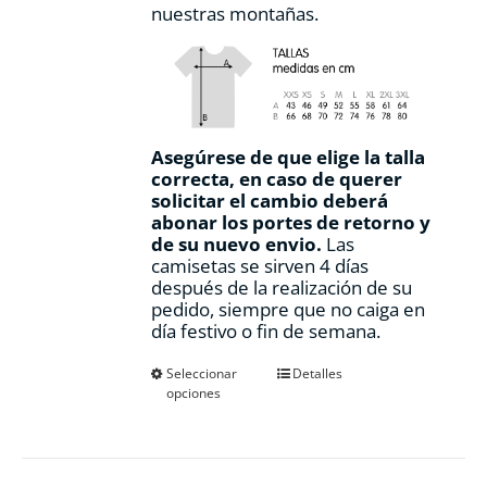
nuestras montañas.
Asegúrese de que elige la talla
correcta, en caso de querer
solicitar el cambio deberá
abonar los portes de retorno y
de su nuevo envio.
Las
camisetas se sirven 4 días
después de la realización de su
pedido, siempre que no caiga en
día festivo o fin de semana.
Este
Seleccionar
Detalles
opciones
producto
tiene
múltiples
variantes.
Las