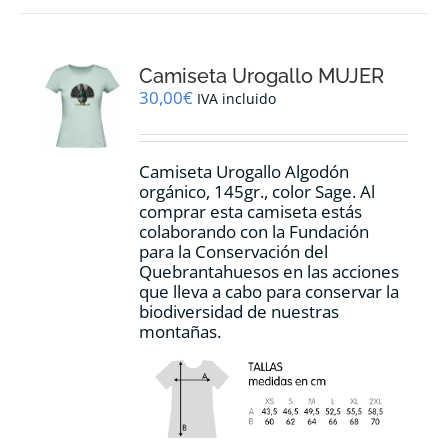
variantes.
Las
opciones
Camiseta Urogallo MUJER
se
pueden
30,00
€
IVA incluido
elegir
en
la
Camiseta Urogallo Algodón
página
orgánico, 145gr., color Sage. Al
de
comprar esta camiseta estás
producto
colaborando con la Fundación
para la Conservación del
Quebrantahuesos en las acciones
que lleva a cabo para conservar la
biodiversidad de nuestras
montañas.