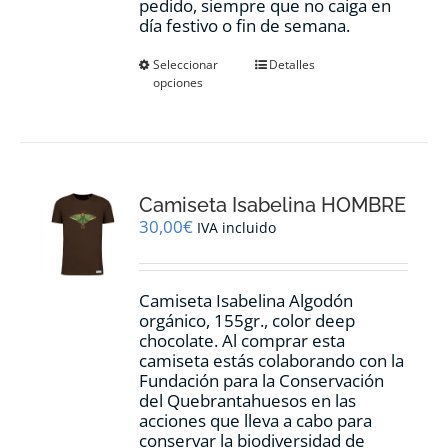
pedido, siempre que no caiga en
día festivo o fin de semana.
Este
Seleccionar
Detalles
opciones
producto
tiene
múltiples
variantes.
Las
opciones
Camiseta Isabelina HOMBRE
se
pueden
30,00
€
IVA incluido
elegir
en
la
Camiseta Isabelina Algodón
página
orgánico, 155gr., color
deep
de
chocolate.
Al comprar esta
producto
camiseta estás colaborando con la
Fundación para la Conservación
del Quebrantahuesos en las
acciones que lleva a cabo para
conservar la biodiversidad de