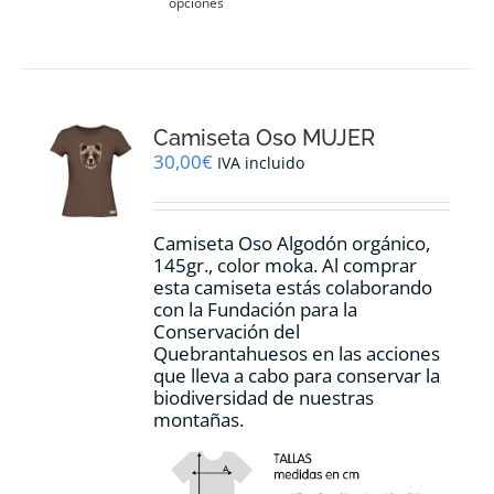
opciones
producto
tiene
múltiples
variantes.
Las
opciones
Camiseta Oso MUJER
se
pueden
30,00
€
IVA incluido
elegir
en
la
Camiseta Oso Algodón orgánico,
página
145gr., color moka. Al comprar
de
esta camiseta estás colaborando
producto
con la Fundación para la
Conservación del
Quebrantahuesos en las acciones
que lleva a cabo para conservar la
biodiversidad de nuestras
montañas.