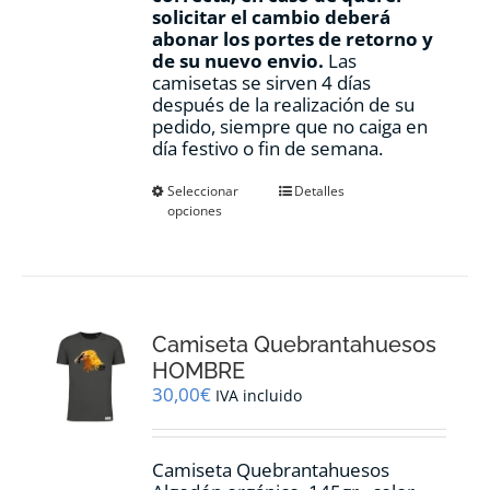
solicitar el cambio deberá
abonar los portes de retorno y
de su nuevo envio.
Las
camisetas se sirven 4 días
después de la realización de su
pedido, siempre que no caiga en
día festivo o fin de semana.
Este
Seleccionar
Detalles
opciones
producto
tiene
múltiples
variantes.
Las
opciones
Camiseta Quebrantahuesos
se
pueden
HOMBRE
elegir
30,00
€
IVA incluido
en
la
página
Camiseta Quebrantahuesos
de