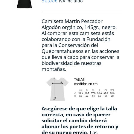
30,00
€
IVA incluido
en
la
página
Camiseta Martín Pescador
de
Algodón orgánico, 145gr., negro.
producto
Al comprar esta camiseta estás
colaborando con la Fundación
para la Conservación del
Quebrantahuesos en las acciones
que lleva a cabo para conservar la
biodiversidad de nuestras
montañas.
Asegúrese de que elige la talla
correcta, en caso de querer
solicitar el cambio deberá
abonar los portes de retorno y
de su nuevo envio.
Las