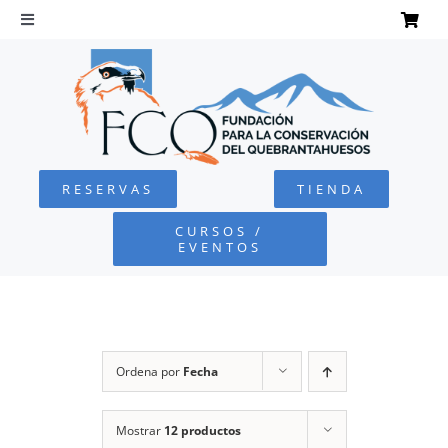
Saltar
al
Toggle
Navigation
contenido
INICIO
QUEBRANTAHUESOS
RESERVAS
TIENDA
FUNDACIÓN
CURSOS /
EVENTOS
PROYECTOS
DEFENSA AMBIENTAL
Ordena por
Fecha
COLABORA
Mostrar
12 productos