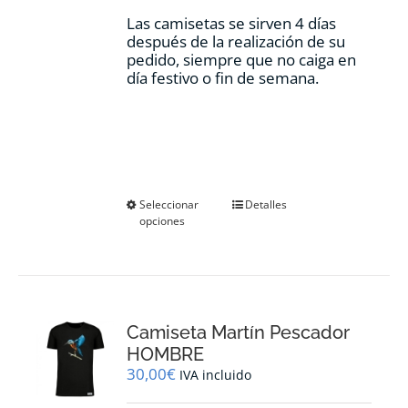
Las camisetas se sirven 4 días
después de la realización de su
pedido, siempre que no caiga en
día festivo o fin de semana.
Este
Seleccionar
Detalles
opciones
producto
tiene
múltiples
variantes.
Las
opciones
Camiseta Martín Pescador
se
pueden
HOMBRE
elegir
30,00
€
IVA incluido
en
la