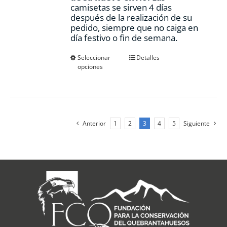
camisetas se sirven 4 días
después de la realización de su
pedido, siempre que no caiga en
día festivo o fin de semana.
Este
Seleccionar
Detalles
opciones
producto
tiene
múltiples
variantes.
Las
opciones
Anterior
1
2
3
4
5
Siguiente
se
pueden
elegir
en
la
página
de
producto