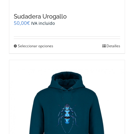
Sudadera Urogallo
50,00
€
IVA incluido
Este
Seleccionar opciones
Detalles
producto
tiene
múltiples
variantes.
Las
opciones
se
pueden
elegir
en
la
página
de
producto