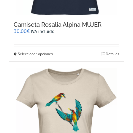
Camiseta Rosalia Alpina MUJER
30,00
€
IVA incluido
Este
Seleccionar opciones
Detalles
producto
tiene
múltiples
variantes.
Las
opciones
se
pueden
elegir
en
la
página
de