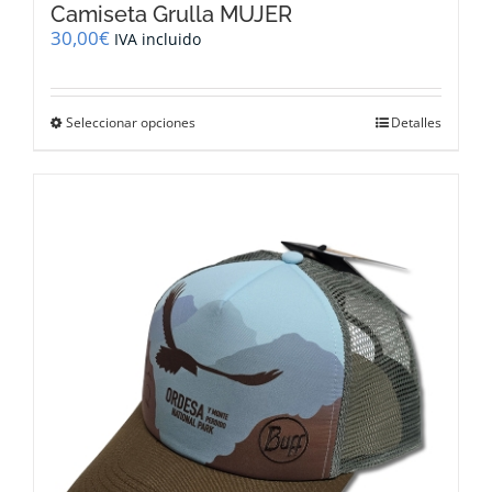
Camiseta Grulla MUJER
30,00
€
IVA incluido
Este
Seleccionar opciones
Detalles
producto
tiene
múltiples
variantes.
Las
opciones
se
pueden
elegir
en
la
página
de
producto