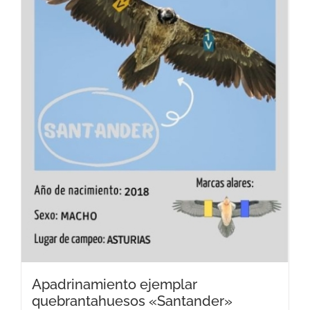
pueden
elegir
en
la
página
de
producto
Apadrinamiento ejemplar
quebrantahuesos «Santander»