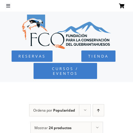
Saltar
al
Toggle
Navigation
contenido
INICIO
QUEBRANTAHUESOS
RESERVAS
TIENDA
FUNDACIÓN
CURSOS /
EVENTOS
PROYECTOS
DEFENSA AMBIENTAL
Ordena por
Popularidad
COLABORA
Mostrar
24 productos