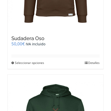
Sudadera Oso
50,00
€
IVA incluido
Este
Seleccionar opciones
Detalles
producto
tiene
múltiples
variantes.
Las
opciones
se
pueden
elegir