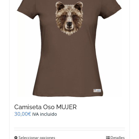
opciones
se
pueden
elegir
en
la
página
de
producto
Camiseta Oso MUJER
30,00
€
IVA incluido
Este
Seleccionar opciones
Detalles