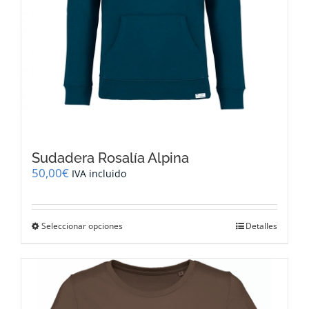
Sudadera Rosalía Alpina
50,00
€
IVA incluido
Este
Seleccionar opciones
Detalles
producto
tiene
múltiples
variantes.
Las