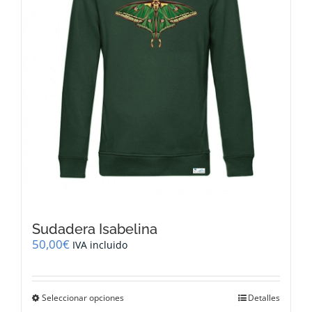
en
la
página
de
producto
Sudadera Isabelina
50,00
€
IVA incluido
Este
Seleccionar opciones
Detalles