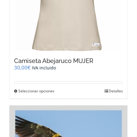
producto
Camiseta Abejaruco MUJER
30,00
€
IVA incluido
Este
Seleccionar opciones
Detalles
producto
tiene
múltiples
variantes.
Las
opciones
se