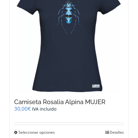
se
pueden
elegir
en
la
página
de
producto
Camiseta Rosalia Alpina MUJER
30,00
€
IVA incluido
Este
Seleccionar opciones
Detalles