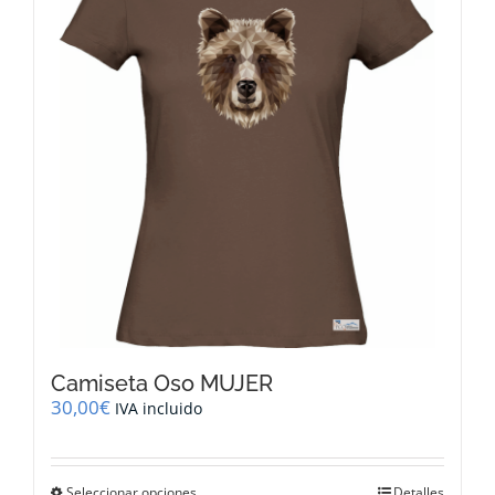
opciones
se
pueden
elegir
en
la
página
de
producto
Camiseta Oso MUJER
30,00
€
IVA incluido
Este
Seleccionar opciones
Detalles