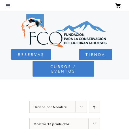
Saltar
al
Toggle
Navigation
contenido
INICIO
QUEBRANTAHUESOS
RESERVAS
TIENDA
FUNDACIÓN
CURSOS /
EVENTOS
PROYECTOS
DEFENSA AMBIENTAL
Ordena por
Nombre
COLABORA
Mostrar
12 productos