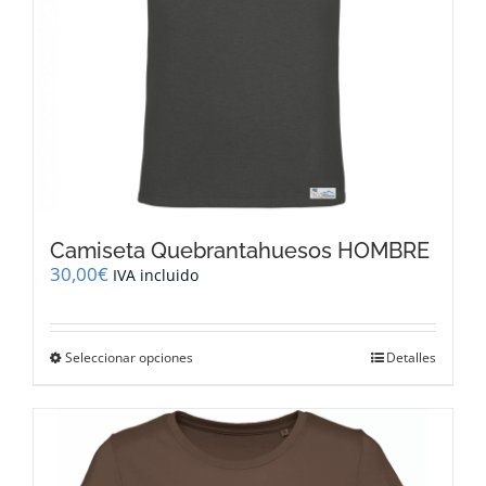
página
de
producto
Camiseta Quebrantahuesos HOMBRE
30,00
€
IVA incluido
Este
Seleccionar opciones
Detalles
producto
tiene
múltiples
variantes.
Las