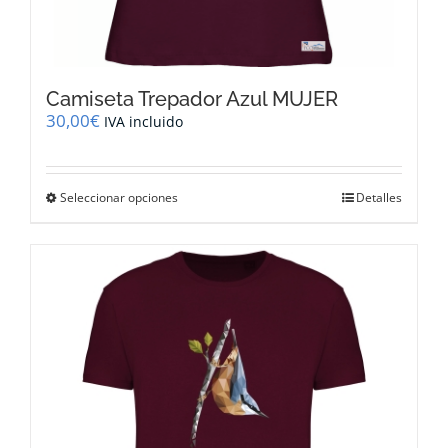
Camiseta Trepador Azul MUJER
30,00
€
IVA incluido
Este
Seleccionar opciones
Detalles
producto
tiene
múltiples
variantes.
Las
opciones
se
pueden
elegir
en
la
página