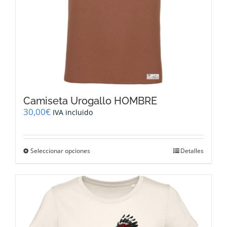
producto
Camiseta Urogallo HOMBRE
30,00
€
IVA incluido
Este
Seleccionar opciones
Detalles
producto
tiene
múltiples
variantes.
Las
opciones
se