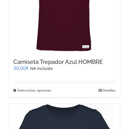
de
producto
Camiseta Trepador Azul HOMBRE
30,00
€
IVA incluido
Este
Seleccionar opciones
Detalles
producto
tiene
múltiples
variantes.
Las
opciones