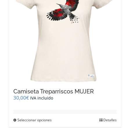
pueden
elegir
en
la
página
de
producto
Camiseta Treparriscos MUJER
30,00
€
IVA incluido
Este
Seleccionar opciones
Detalles
producto