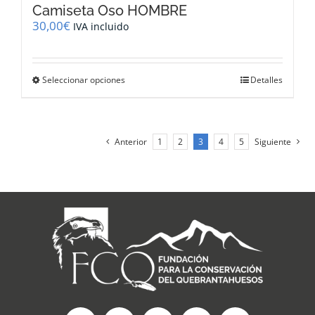
Camiseta Oso HOMBRE
30,00
€
IVA incluido
Este
Seleccionar opciones
Detalles
producto
tiene
múltiples
variantes.
Anterior
1
2
3
4
5
Siguiente
Las
opciones
se
pueden
elegir
en
la
página
de
producto