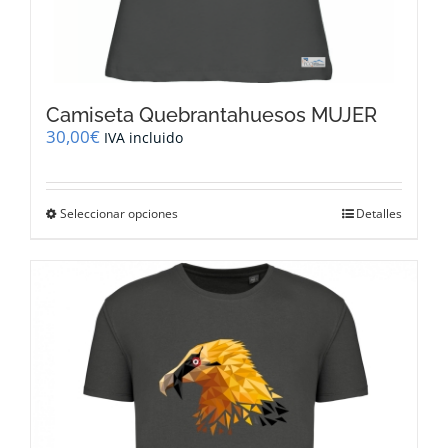
Camiseta Quebrantahuesos MUJER
30,00
€
IVA incluido
Este
Seleccionar opciones
Detalles
producto
tiene
múltiples
variantes.
Las
opciones
se
pueden
elegir
en
la