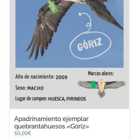
Apadrinamiento ejemplar
quebrantahuesos «Góriz»
60,00
€