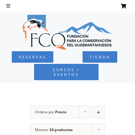
Saltar
al
Toggle
Navigation
contenido
INICIO
QUEBRANTAHUESOS
RESERVAS
TIENDA
FUNDACIÓN
CURSOS /
EVENTOS
PROYECTOS
DEFENSA AMBIENTAL
Ordena por
Precio
COLABORA
Mostrar
24 productos