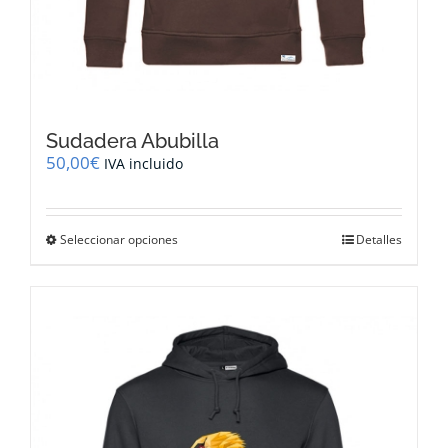
Sudadera Abubilla
50,00
€
IVA incluido
Este
Seleccionar opciones
Detalles
producto
tiene
múltiples
variantes.
Las
opciones
se
pueden
elegir
en