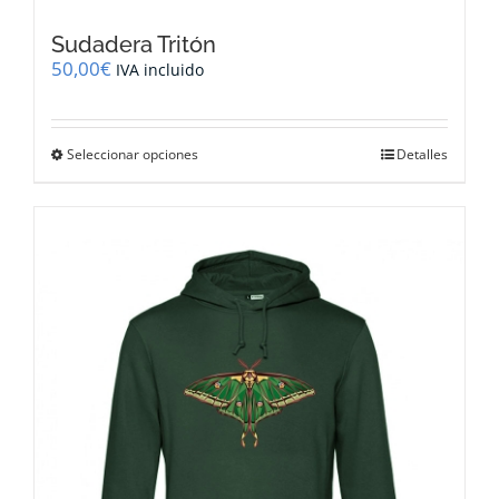
Sudadera Tritón
50,00
€
IVA incluido
Este
Seleccionar opciones
Detalles
producto
tiene
múltiples
variantes.
Las
opciones
se
pueden
elegir
en
la
página
de
producto