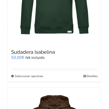
Sudadera Isabelina
50,00
€
IVA incluido
Este
Seleccionar opciones
Detalles
producto
tiene
múltiples
variantes.
Las
opciones