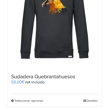
la
página
de
producto
Sudadera Quebrantahuesos
50,00
€
IVA incluido
Este
Seleccionar opciones
Detalles
producto