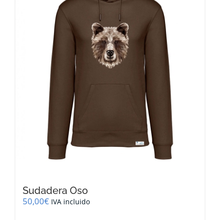
se
pueden
elegir
en
la
página
de
producto
Sudadera Oso
50,00
€
IVA incluido