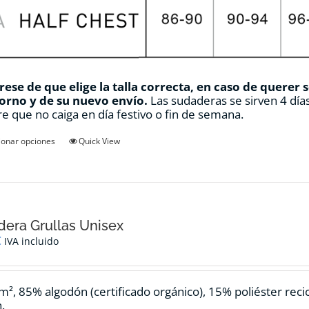
ese de que elige la talla correcta, en caso de querer 
orno y de su nuevo envío.
Las sudaderas se sirven 4 días
e que no caiga en día festivo o fin de semana.
Este
ionar opciones
Quick View
producto
tiene
múltiples
variantes.
Las
opciones
era Grullas Unisex
se
€
IVA incluido
pueden
elegir
en
m², 85% algodón (certificado orgánico), 15% poliéster reci
la
.
página