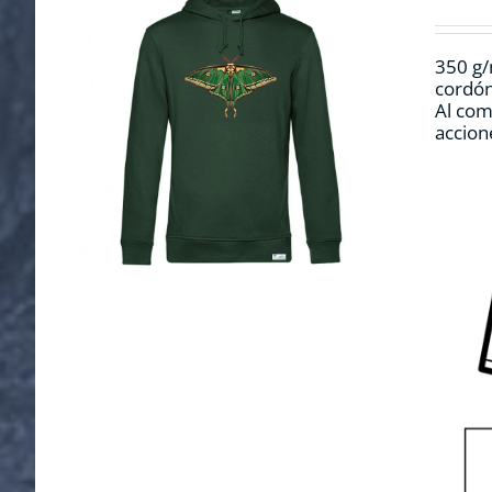
350 g/
cordón
Al com
accion