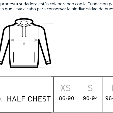
prar esta sudadera estás colaborando con la Fundación p
de
es que lleva a cabo para conservar la biodiversidad de nu
producto