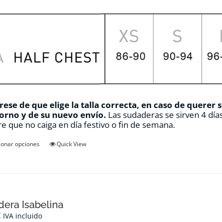
ese de que elige la talla correcta, en caso de querer 
orno y de su nuevo envío.
Las sudaderas se sirven 4 días
e que no caiga en día festivo o fin de semana.
Este
ionar opciones
Quick View
producto
tiene
múltiples
variantes.
Las
opciones
era Isabelina
se
€
IVA incluido