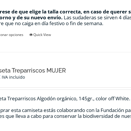
ese de que elige la talla correcta, en caso de querer 
orno y de su nuevo envío.
Las sudaderas se sirven 4 días
e que no caiga en día festivo o fin de semana.
Este
ionar opciones
Quick View
producto
tiene
múltiples
variantes.
Las
opciones
eta Treparriscos MUJER
se
€
IVA incluido
pueden
elegir
en
ta Treparriscos Algodón orgánico, 145gr., color off White.
la
página
prar esta camiseta estás colaborando con la Fundación pa
de
es que lleva a cabo para conservar la biodiversidad de nu
producto