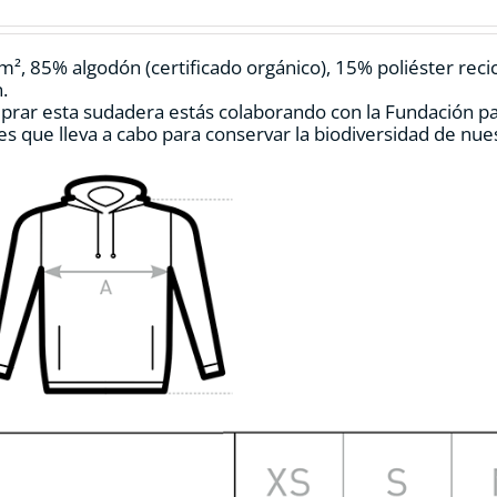
pueden
elegir
en
m², 85% algodón (certificado orgánico), 15% poliéster reci
la
.
página
prar esta sudadera estás colaborando con la Fundación p
de
es que lleva a cabo para conservar la biodiversidad de nu
producto