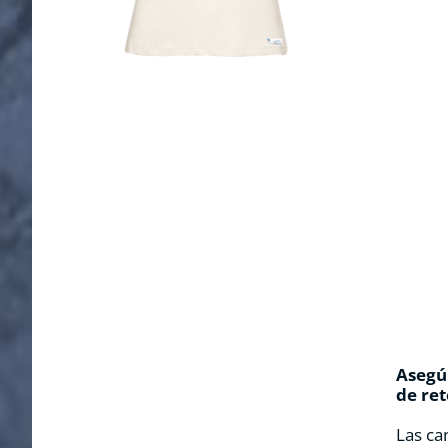
Asegúr
de ret
Las ca