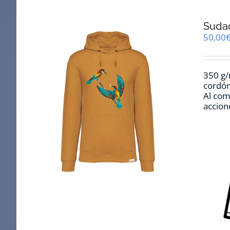
Sudad
50,00
350 g/
cordón
Al com
accion