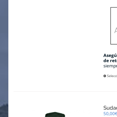
Asegúr
de ret
siempr
Selecc
Sudad
50,00