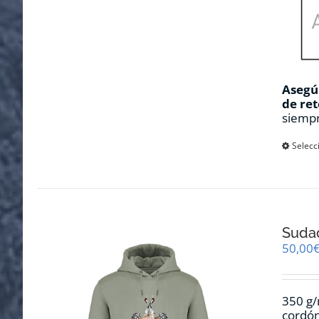
Asegúr
de ret
siempr
Selecc
Sudad
50,00
350 g/
cordón