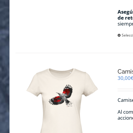
Asegúr
de ret
siempr
Selecc
Camis
30,00
Camise
Al com
accion