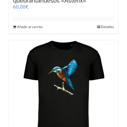
quebrantahuesos «Asterix»
60,00
€
Añadir al carrito
Detalles