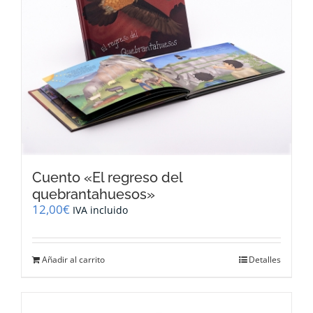
se
pueden
elegir
en
la
página
de
producto
Cuento «El regreso del
quebrantahuesos»
12,00
€
IVA incluido
Añadir al carrito
Detalles