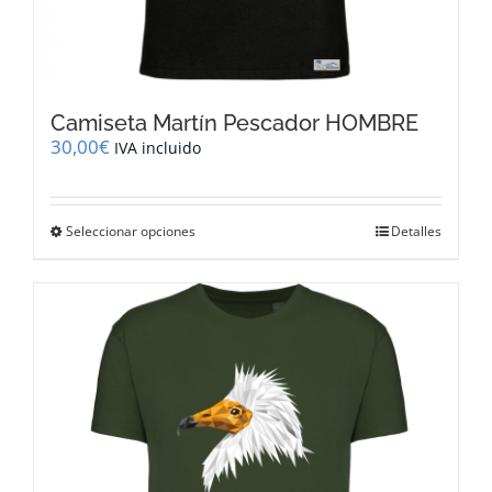
Camiseta Martín Pescador HOMBRE
30,00
€
IVA incluido
Este
Seleccionar opciones
Detalles
producto
tiene
múltiples
variantes.
Las
opciones
se
pueden
elegir
en
la