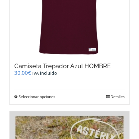
Camiseta Trepador Azul HOMBRE
30,00
€
IVA incluido
Este
Seleccionar opciones
Detalles
producto
tiene
múltiples
variantes.
Las
opciones