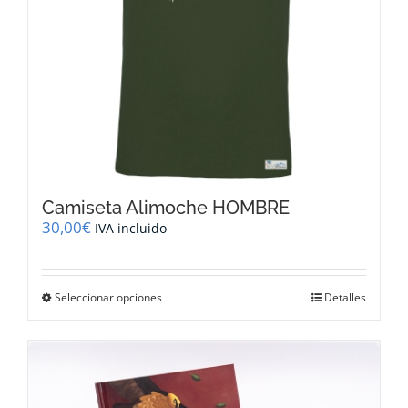
página
de
producto
Camiseta Alimoche HOMBRE
30,00
€
IVA incluido
Este
Seleccionar opciones
Detalles
producto
tiene
múltiples
variantes.
Las
opciones