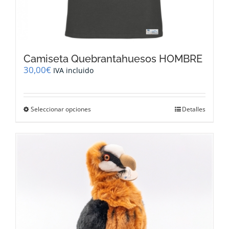
Camiseta Quebrantahuesos HOMBRE
30,00
€
IVA incluido
Este
Seleccionar opciones
Detalles
producto
tiene
múltiples
variantes.
Las
opciones
se
pueden
elegir
en
la