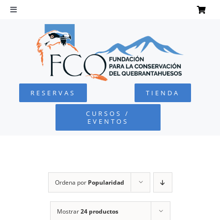
Saltar
al
Toggle
Navigation
contenido
INICIO
QUEBRANTAHUESOS
RESERVAS
TIENDA
FUNDACIÓN
CURSOS /
EVENTOS
PROYECTOS
DEFENSA AMBIENTAL
Ordena por
Popularidad
COLABORA
Mostrar
24 productos