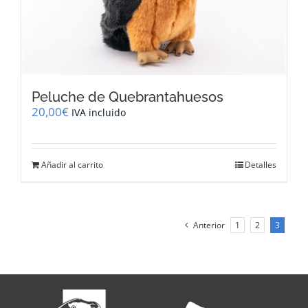
página
de
producto
Peluche de Quebrantahuesos
20,00
€
IVA incluido
Añadir al carrito
Detalles
Anterior
1
2
3