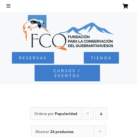
Saltar
al
Toggle
Navigation
contenido
INICIO
QUEBRANTAHUESOS
RESERVAS
TIENDA
FUNDACIÓN
CURSOS /
EVENTOS
PROYECTOS
DEFENSA AMBIENTAL
Ordena por
Popularidad
COLABORA
Mostrar
24 productos