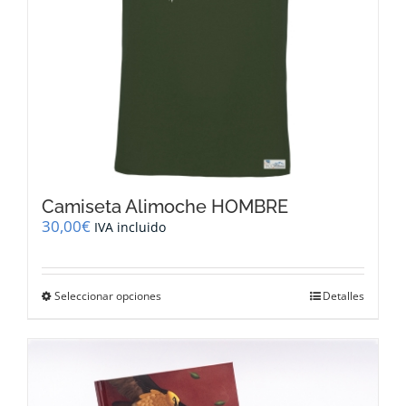
página
de
producto
Camiseta Alimoche HOMBRE
30,00
€
IVA incluido
Este
Seleccionar opciones
Detalles
producto
tiene
múltiples
variantes.
Las
opciones