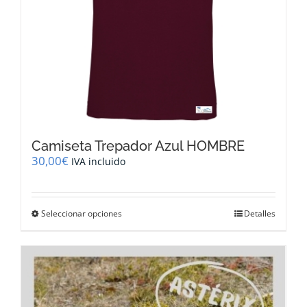
Camiseta Trepador Azul HOMBRE
30,00
€
IVA incluido
Este
Seleccionar opciones
Detalles
producto
tiene
múltiples
variantes.
Las
opciones