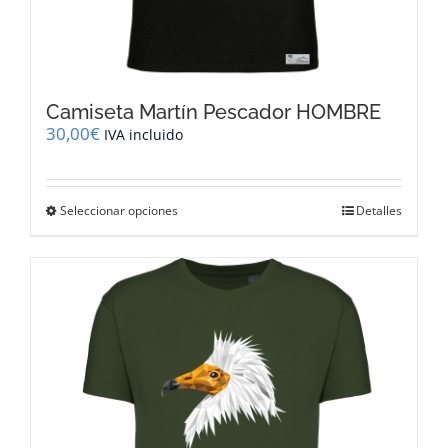
Camiseta Martín Pescador HOMBRE
30,00
€
IVA incluido
Este
Seleccionar opciones
Detalles
producto
tiene
múltiples
variantes.
Las
opciones
se
pueden
elegir
en
la