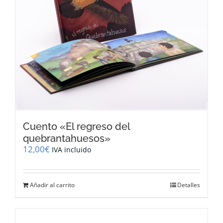
se
pueden
elegir
en
la
página
de
producto
Cuento «El regreso del
quebrantahuesos»
12,00
€
IVA incluido
Añadir al carrito
Detalles