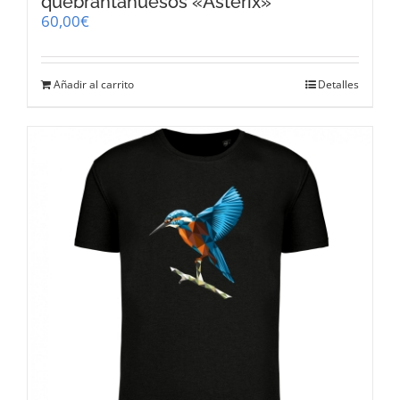
quebrantahuesos «Asterix»
60,00
€
Añadir al carrito
Detalles