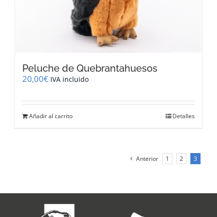
página
de
producto
Peluche de Quebrantahuesos
20,00
€
IVA incluido
Añadir al carrito
Detalles
Anterior
1
2
3