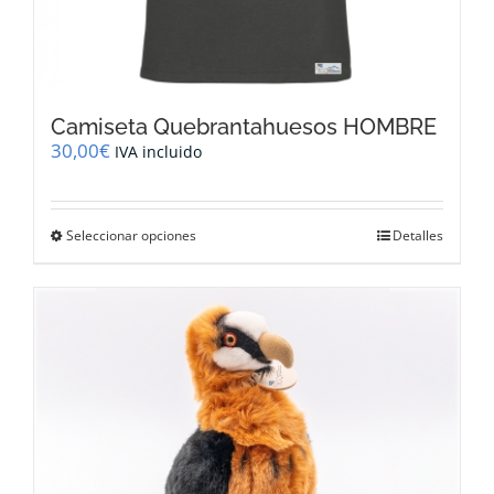
Camiseta Quebrantahuesos HOMBRE
30,00
€
IVA incluido
Este
Seleccionar opciones
Detalles
producto
tiene
múltiples
variantes.
Las
opciones
se
pueden
elegir
en
la