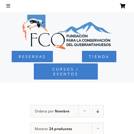
Saltar
al
Toggle
Navigation
contenido
INICIO
QUEBRANTAHUESOS
RESERVAS
TIENDA
FUNDACIÓN
CURSOS /
EVENTOS
PROYECTOS
DEFENSA AMBIENTAL
Ordena por
Nombre
COLABORA
Mostrar
24 productos