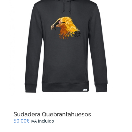
se
pueden
elegir
en
la
página
de
producto
Sudadera Quebrantahuesos
50,00
€
IVA incluido