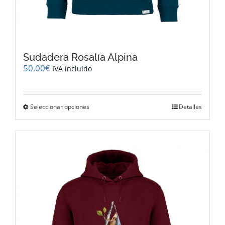
Sudadera Rosalía Alpina
50,00
€
IVA incluido
Este
Seleccionar opciones
Detalles
producto
tiene
múltiples
variantes.
Las
opciones
se
pueden
elegir
en
la