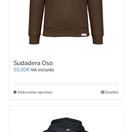
Sudadera Oso
50,00
€
IVA incluido
Este
Seleccionar opciones
Detalles
producto
tiene
múltiples
variantes.
Las
opciones