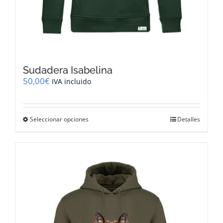
Sudadera Isabelina
50,00
€
IVA incluido
Este
Seleccionar opciones
Detalles
producto
tiene
múltiples
variantes.
Las
opciones
se
pueden
elegir
en