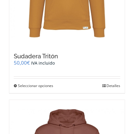
Sudadera Tritón
50,00
€
IVA incluido
Este
Seleccionar opciones
Detalles
producto
tiene
múltiples
variantes.
Las
opciones
se
pueden