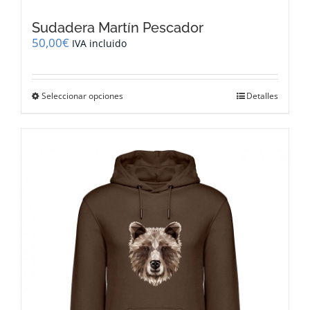
Sudadera Martín Pescador
50,00
€
IVA incluido
Este
Seleccionar opciones
Detalles
producto
tiene
múltiples
variantes.
Las
opciones
se
pueden
elegir
en
la
página
de
producto