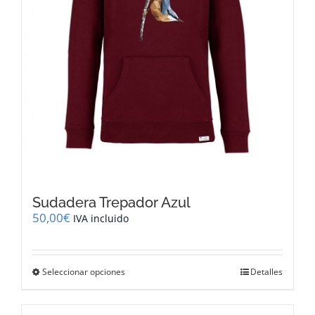
página
de
producto
Sudadera Trepador Azul
50,00
€
IVA incluido
Este
Seleccionar opciones
Detalles
producto
tiene
múltiples