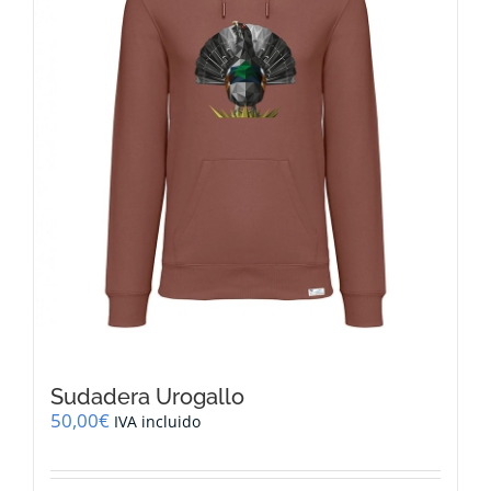
elegir
en
la
página
de
producto
Sudadera Urogallo
50,00
€
IVA incluido