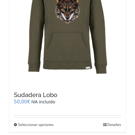
la
página
de
producto
Sudadera Lobo
50,00
€
IVA incluido
Este
Seleccionar opciones
Detalles
producto