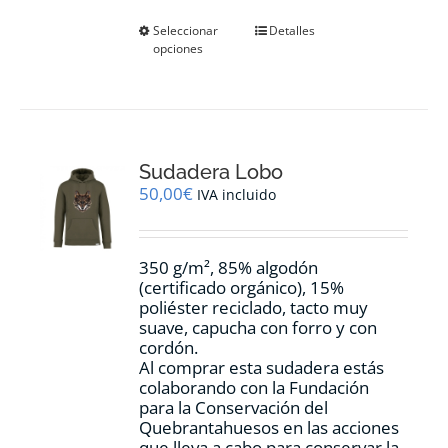
Este
Seleccionar
Detalles
opciones
producto
tiene
múltiples
variantes.
Las
opciones
Sudadera Lobo
se
pueden
50,00
€
IVA incluido
elegir
en
la
350 g/m², 85% algodón
página
(certificado orgánico), 15%
de
poliéster reciclado, tacto muy
producto
suave, capucha con forro y con
cordón.
Al comprar esta sudadera estás
colaborando con la Fundación
para la Conservación del
Quebrantahuesos en las acciones
que lleva a cabo para conservar la