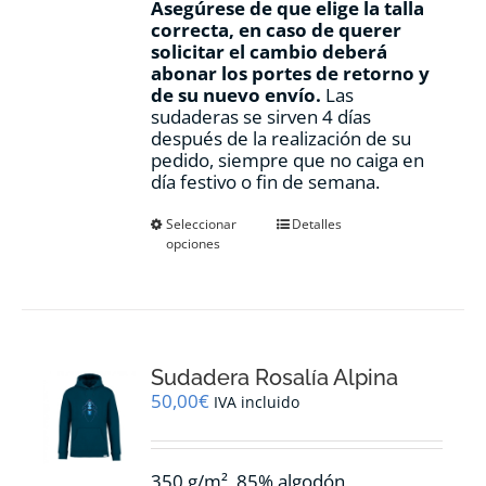
Asegúrese de que elige la talla
correcta, en caso de querer
solicitar el cambio deberá
abonar los portes de retorno y
de su nuevo envío.
Las
sudaderas se sirven 4 días
después de la realización de su
pedido, siempre que no caiga en
día festivo o fin de semana.
Este
Seleccionar
Detalles
opciones
producto
tiene
múltiples
variantes.
Las
opciones
Sudadera Rosalía Alpina
se
pueden
50,00
€
IVA incluido
elegir
en
la
350 g/m², 85% algodón
página