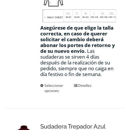
Asegúrese de que elige la talla
correcta, en caso de querer
solicitar el cambio deberá
abonar los portes de retorno y
de su nuevo envío.
Las
sudaderas se sirven 4 días
después de la realización de su
pedido, siempre que no caiga en
día festivo o fin de semana.
Este
Seleccionar
Detalles
opciones
producto
tiene
múltiples
variantes.
Las
opciones
Sudadera Trepador Azul
se