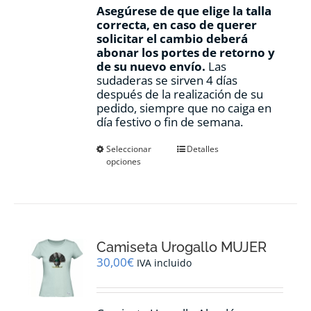
Asegúrese de que elige la talla
correcta, en caso de querer
solicitar el cambio deberá
abonar los portes de retorno y
de su nuevo envío.
Las
sudaderas se sirven 4 días
después de la realización de su
pedido, siempre que no caiga en
día festivo o fin de semana.
Este
Seleccionar
Detalles
opciones
producto
tiene
múltiples
variantes.
Las
opciones
Camiseta Urogallo MUJER
se
pueden
30,00
€
IVA incluido
elegir
en
la