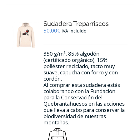
variantes.
Las
opciones
Sudadera Treparriscos
se
pueden
50,00
€
IVA incluido
elegir
en
la
350 g/m², 85% algodón
página
(certificado orgánico), 15%
de
poliéster reciclado, tacto muy
producto
suave, capucha con forro y con
cordón.
Al comprar esta sudadera estás
colaborando con la Fundación
para la Conservación del
Quebrantahuesos en las acciones
que lleva a cabo para conservar la
biodiversidad de nuestras
montañas.