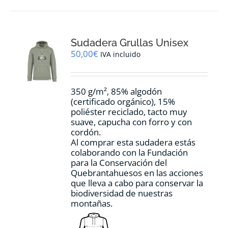
múltiples
variantes.
Las
opciones
Sudadera Grullas Unisex
se
pueden
50,00
€
IVA incluido
elegir
en
la
350 g/m², 85% algodón
página
(certificado orgánico), 15%
de
poliéster reciclado, tacto muy
producto
suave, capucha con forro y con
cordón.
Al comprar esta sudadera estás
colaborando con la Fundación
para la Conservación del
Quebrantahuesos en las acciones
que lleva a cabo para conservar la
biodiversidad de nuestras
montañas.