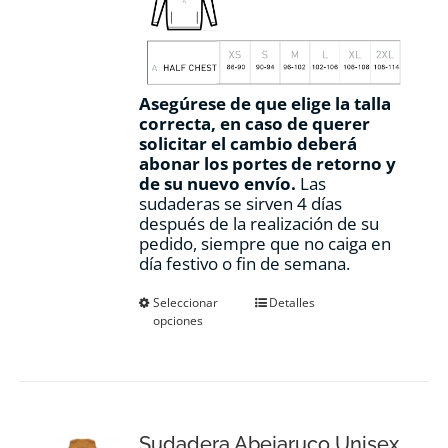
Asegúrese de que elige la talla
correcta, en caso de querer
solicitar el cambio deberá
abonar los portes de retorno y
de su nuevo envío.
Las
sudaderas se sirven 4 días
después de la realización de su
pedido, siempre que no caiga en
día festivo o fin de semana.
Este
Seleccionar
Detalles
opciones
producto
tiene
múltiples
variantes.
Las
opciones
Sudadera Abejaruco Unisex
se