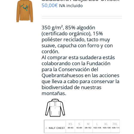
pueden
50,00
€
IVA incluido
elegir
en
la
350 g/m², 85% algodón
página
(certificado orgánico), 15%
de
poliéster reciclado, tacto muy
producto
suave, capucha con forro y con
cordón.
Al comprar esta sudadera estás
colaborando con la Fundación
para la Conservación del
Quebrantahuesos en las acciones
que lleva a cabo para conservar la
biodiversidad de nuestras
montañas.