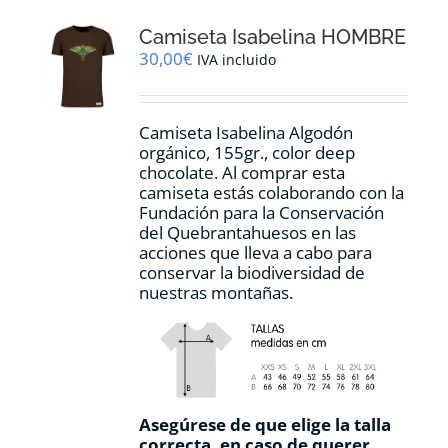
opciones
Camiseta Isabelina HOMBRE
se
pueden
30,00
€
IVA incluido
elegir
en
la
Camiseta Isabelina Algodón
página
orgánico, 155gr., color
deep
de
chocolate.
Al comprar esta
producto
camiseta estás colaborando con la
Fundación para la Conservación
del Quebrantahuesos en las
acciones que lleva a cabo para
conservar la biodiversidad de
nuestras montañas.
Asegúrese de que elige la talla
correcta, en caso de querer