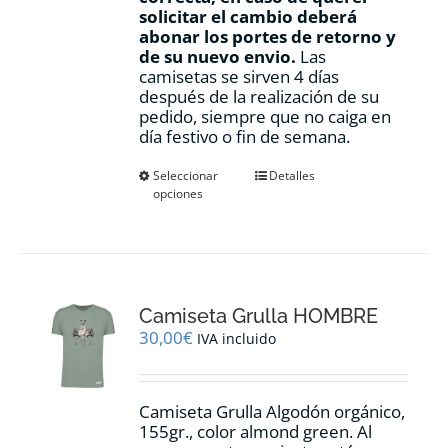
solicitar el cambio deberá
abonar los portes de retorno y
de su nuevo envio.
Las
camisetas se sirven 4 días
después de la realización de su
pedido, siempre que no caiga en
día festivo o fin de semana.
Este
Seleccionar
Detalles
opciones
producto
tiene
múltiples
variantes.
Las
opciones
Camiseta Grulla HOMBRE
se
pueden
30,00
€
IVA incluido
elegir
en
la
Camiseta Grulla Algodón orgánico,
página
155gr., color
almond green.
Al
de