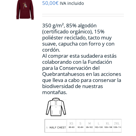
pueden
50,00
€
IVA incluido
elegir
en
la
350 g/m², 85% algodón
página
(certificado orgánico), 15%
de
poliéster reciclado, tacto muy
producto
suave, capucha con forro y con
cordón.
Al comprar esta sudadera estás
colaborando con la Fundación
para la Conservación del
Quebrantahuesos en las acciones
que lleva a cabo para conservar la
biodiversidad de nuestras
montañas.