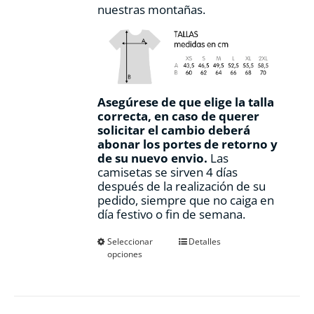
nuestras montañas.
Asegúrese de que elige la talla
correcta, en caso de querer
solicitar el cambio deberá
abonar los portes de retorno y
de su nuevo envio.
Las
camisetas se sirven 4 días
después de la realización de su
pedido, siempre que no caiga en
día festivo o fin de semana.
Este
Seleccionar
Detalles
opciones
producto
tiene
múltiples
variantes.
Las