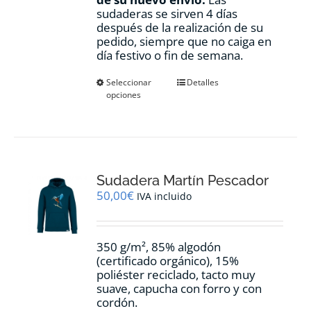
sudaderas se sirven 4 días
después de la realización de su
pedido, siempre que no caiga en
día festivo o fin de semana.
Este
Seleccionar
Detalles
opciones
producto
tiene
múltiples
variantes.
Las
opciones
Sudadera Martín Pescador
se
pueden
50,00
€
IVA incluido
elegir
en
la
350 g/m², 85% algodón
página
(certificado orgánico), 15%
de
poliéster reciclado, tacto muy
producto
suave, capucha con forro y con
cordón.