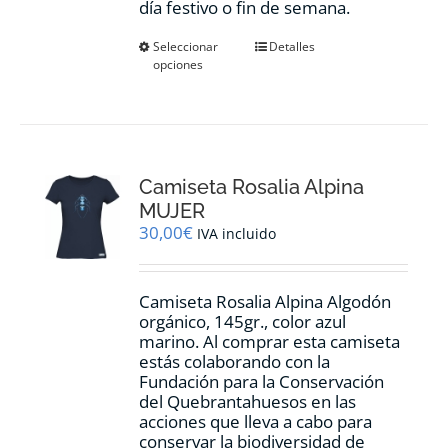
día festivo o fin de semana.
Este
Seleccionar
Detalles
opciones
producto
tiene
múltiples
variantes.
Las
opciones
Camiseta Rosalia Alpina
se
pueden
MUJER
elegir
30,00
€
IVA incluido
en
la
página
Camiseta Rosalia Alpina Algodón
de
orgánico, 145gr., color azul
producto
marino. Al comprar esta camiseta
estás colaborando con la
Fundación para la Conservación
del Quebrantahuesos en las
acciones que lleva a cabo para
conservar la biodiversidad de