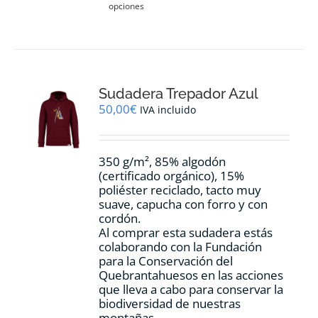
opciones
producto
tiene
múltiples
variantes.
Las
opciones
Sudadera Trepador Azul
se
pueden
50,00
€
IVA incluido
elegir
en
la
350 g/m², 85% algodón
página
(certificado orgánico), 15%
de
poliéster reciclado, tacto muy
producto
suave, capucha con forro y con
cordón.
Al comprar esta sudadera estás
colaborando con la Fundación
para la Conservación del
Quebrantahuesos en las acciones
que lleva a cabo para conservar la
biodiversidad de nuestras
montañas.