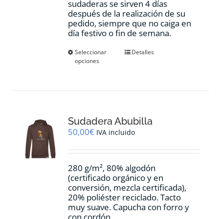
sudaderas se sirven 4 días
después de la realización de su
pedido, siempre que no caiga en
día festivo o fin de semana.
Este
Seleccionar
Detalles
opciones
producto
tiene
múltiples
variantes.
Las
opciones
Sudadera Abubilla
se
pueden
50,00
€
IVA incluido
elegir
en
la
280 g/m², 80% algodón
página
(certificado orgánico y en
de
conversión, mezcla certificada),
producto
20% poliéster reciclado. Tacto
muy suave. Capucha con forro y
con cordón.