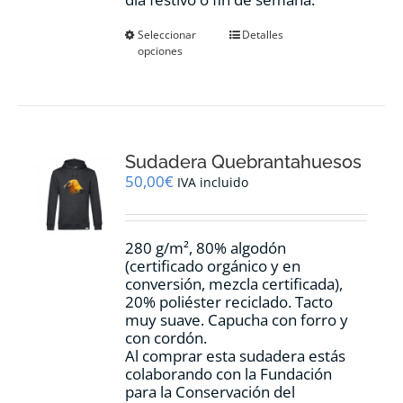
Este
Seleccionar
Detalles
opciones
producto
tiene
múltiples
variantes.
Las
opciones
Sudadera Quebrantahuesos
se
pueden
50,00
€
IVA incluido
elegir
en
la
280 g/m², 80% algodón
página
(certificado orgánico y en
de
conversión, mezcla certificada),
producto
20% poliéster reciclado. Tacto
muy suave. Capucha con forro y
con cordón.
Al comprar esta sudadera estás
colaborando con la Fundación
para la Conservación del