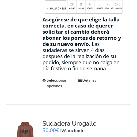
Asegúrese de que elige la talla
correcta, en caso de querer
solicitar el cambio deberá
abonar los portes de retorno y
de su nuevo envío.
Las
sudaderas se sirven 4 días
después de la realización de su
pedido, siempre que no caiga en
día festivo o fin de semana.
Este
Seleccionar
Detalles
opciones
producto
tiene
múltiples
variantes.
Las
opciones
Sudadera Urogallo
se
pueden
50,00
€
IVA incluido
elegir