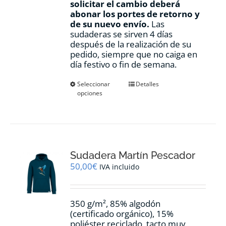
solicitar el cambio deberá
abonar los portes de retorno y
de su nuevo envío.
Las
sudaderas se sirven 4 días
después de la realización de su
pedido, siempre que no caiga en
día festivo o fin de semana.
Este
Seleccionar
Detalles
opciones
producto
tiene
múltiples
variantes.
Las
opciones
Sudadera Martín Pescador
se
pueden
50,00
€
IVA incluido
elegir
en
la
350 g/m², 85% algodón
página
(certificado orgánico), 15%
de
poliéster reciclado, tacto muy
producto