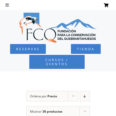
Saltar
al
Toggle
Navigation
contenido
INICIO
QUEBRANTAHUESOS
RESERVAS
TIENDA
FUNDACIÓN
CURSOS /
EVENTOS
PROYECTOS
DEFENSA AMBIENTAL
Ordena por
Precio
COLABORA
Mostrar
36 productos