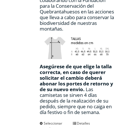
colaborando con la Fundación
para la Conservación del
Quebrantahuesos en las acciones
que lleva a cabo para conservar la
biodiversidad de nuestras
montañas.
Asegúrese de que elige la talla
correcta, en caso de querer
solicitar el cambio deberá
abonar los portes de retorno y
de su nuevo envio.
Las
camisetas se sirven 4 días
después de la realización de su
pedido, siempre que no caiga en
día festivo o fin de semana.
Este
Seleccionar
Detalles