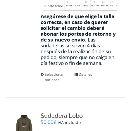
Asegúrese de que elige la talla
correcta, en caso de querer
solicitar el cambio deberá
abonar los portes de retorno y
de su nuevo envío.
Las
sudaderas se sirven 4 días
después de la realización de su
pedido, siempre que no caiga en
día festivo o fin de semana.
Este
Seleccionar
Detalles
opciones
producto
tiene
múltiples
variantes.
Las
opciones
Sudadera Lobo
se
pueden
50,00
€
IVA incluido
elegir