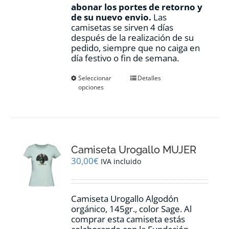
abonar los portes de retorno y
de su nuevo envio.
Las
camisetas se sirven 4 días
después de la realización de su
pedido, siempre que no caiga en
día festivo o fin de semana.
Este
Seleccionar
Detalles
opciones
producto
tiene
múltiples
variantes.
Las
opciones
Camiseta Urogallo MUJER
se
pueden
30,00
€
IVA incluido
elegir
en
la
Camiseta Urogallo Algodón
página
orgánico, 145gr., color Sage. Al
de
comprar esta camiseta estás
producto