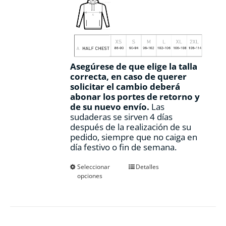
Asegúrese de que elige la talla
correcta, en caso de querer
solicitar el cambio deberá
abonar los portes de retorno y
de su nuevo envío.
Las
sudaderas se sirven 4 días
después de la realización de su
pedido, siempre que no caiga en
día festivo o fin de semana.
Este
Seleccionar
Detalles
opciones
producto
tiene
múltiples
variantes.
Las