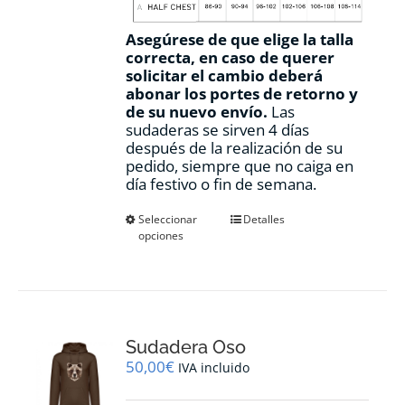
Asegúrese de que elige la talla
correcta, en caso de querer
solicitar el cambio deberá
abonar los portes de retorno y
de su nuevo envío.
Las
sudaderas se sirven 4 días
después de la realización de su
pedido, siempre que no caiga en
día festivo o fin de semana.
Este
Seleccionar
Detalles
opciones
producto
tiene
múltiples
variantes.
Las
opciones
Sudadera Oso
se
pueden
50,00
€
IVA incluido
elegir
en