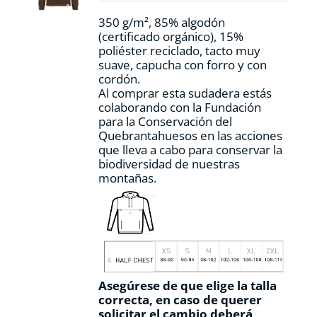
la
350 g/m², 85% algodón
página
(certificado orgánico), 15%
de
poliéster reciclado, tacto muy
producto
suave, capucha con forro y con
cordón.
Al comprar esta sudadera estás
colaborando con la Fundación
para la Conservación del
Quebrantahuesos en las acciones
que lleva a cabo para conservar la
biodiversidad de nuestras
montañas.
Asegúrese de que elige la talla
correcta, en caso de querer
solicitar el cambio deberá