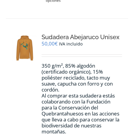
opciones
producto
tiene
múltiples
variantes.
Las
opciones
Sudadera Abejaruco Unisex
se
pueden
50,00
€
IVA incluido
elegir
en
la
350 g/m², 85% algodón
página
(certificado orgánico), 15%
de
poliéster reciclado, tacto muy
producto
suave, capucha con forro y con
cordón.
Al comprar esta sudadera estás
colaborando con la Fundación
para la Conservación del
Quebrantahuesos en las acciones
que lleva a cabo para conservar la
biodiversidad de nuestras
montañas.