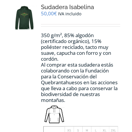
opciones
Sudadera Isabelina
se
pueden
50,00
€
IVA incluido
elegir
en
la
350 g/m², 85% algodón
página
(certificado orgánico), 15%
de
poliéster reciclado, tacto muy
producto
suave, capucha con forro y con
cordón.
Al comprar esta sudadera estás
colaborando con la Fundación
para la Conservación del
Quebrantahuesos en las acciones
que lleva a cabo para conservar la
biodiversidad de nuestras
montañas.