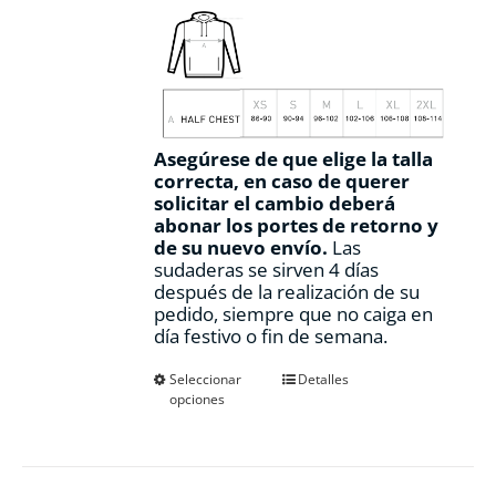
Asegúrese de que elige la talla
correcta, en caso de querer
solicitar el cambio deberá
abonar los portes de retorno y
de su nuevo envío.
Las
sudaderas se sirven 4 días
después de la realización de su
pedido, siempre que no caiga en
día festivo o fin de semana.
Este
Seleccionar
Detalles
opciones
producto
tiene
múltiples
variantes.
Las