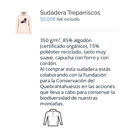
Las
opciones
Sudadera Treparriscos
se
pueden
50,00
€
IVA incluido
elegir
en
la
350 g/m², 85% algodón
página
(certificado orgánico), 15%
de
poliéster reciclado, tacto muy
producto
suave, capucha con forro y con
cordón.
Al comprar esta sudadera estás
colaborando con la Fundación
para la Conservación del
Quebrantahuesos en las acciones
que lleva a cabo para conservar la
biodiversidad de nuestras
montañas.