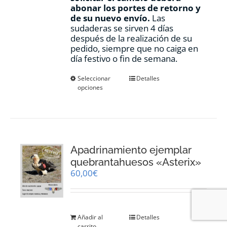
abonar los portes de retorno y
de su nuevo envío.
Las
sudaderas se sirven 4 días
después de la realización de su
pedido, siempre que no caiga en
día festivo o fin de semana.
Este
Seleccionar
Detalles
opciones
producto
tiene
múltiples
variantes.
Las
opciones
Apadrinamiento ejemplar
se
pueden
quebrantahuesos «Asterix»
elegir
60,00
€
en
la
página
de
Añadir al
Detalles
producto
carrito