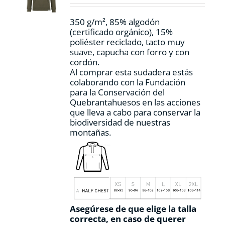
en
la
350 g/m², 85% algodón
página
(certificado orgánico), 15%
de
poliéster reciclado, tacto muy
producto
suave, capucha con forro y con
cordón.
Al comprar esta sudadera estás
colaborando con la Fundación
para la Conservación del
Quebrantahuesos en las acciones
que lleva a cabo para conservar la
biodiversidad de nuestras
montañas.
Asegúrese de que elige la talla
correcta, en caso de querer