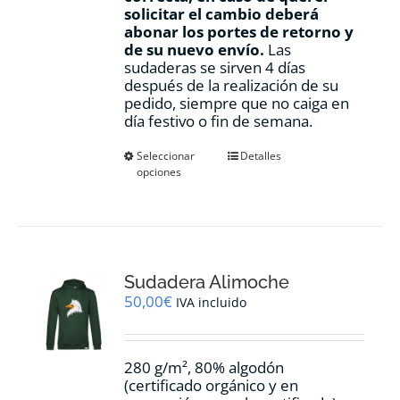
solicitar el cambio deberá
abonar los portes de retorno y
de su nuevo envío.
Las
sudaderas se sirven 4 días
después de la realización de su
pedido, siempre que no caiga en
día festivo o fin de semana.
Este
Seleccionar
Detalles
opciones
producto
tiene
múltiples
variantes.
Las
opciones
Sudadera Alimoche
se
pueden
50,00
€
IVA incluido
elegir
en
la
280 g/m², 80% algodón
página
(certificado orgánico y en
de