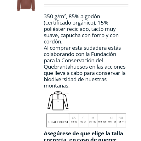
en
la
350 g/m², 85% algodón
página
(certificado orgánico), 15%
de
poliéster reciclado, tacto muy
producto
suave, capucha con forro y con
cordón.
Al comprar esta sudadera estás
colaborando con la Fundación
para la Conservación del
Quebrantahuesos en las acciones
que lleva a cabo para conservar la
biodiversidad de nuestras
montañas.
Asegúrese de que elige la talla
correcta, en caso de querer