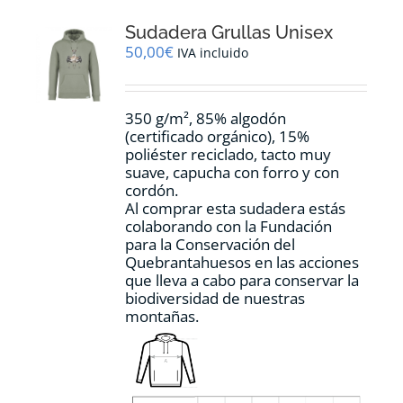
opciones
Sudadera Grullas Unisex
se
pueden
50,00
€
IVA incluido
elegir
en
la
350 g/m², 85% algodón
página
(certificado orgánico), 15%
de
poliéster reciclado, tacto muy
producto
suave, capucha con forro y con
cordón.
Al comprar esta sudadera estás
colaborando con la Fundación
para la Conservación del
Quebrantahuesos en las acciones
que lleva a cabo para conservar la
biodiversidad de nuestras
montañas.