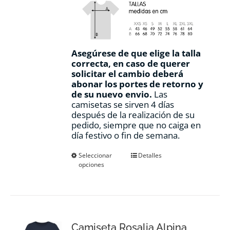
Asegúrese de que elige la talla
correcta, en caso de querer
solicitar el cambio deberá
abonar los portes de retorno y
de su nuevo envio.
Las
camisetas se sirven 4 días
después de la realización de su
pedido, siempre que no caiga en
día festivo o fin de semana.
Este
Seleccionar
Detalles
opciones
producto
tiene
múltiples
variantes.
Las
opciones
Camiseta Rosalia Alpina
se