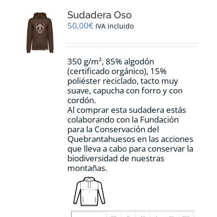
opciones
Sudadera Oso
se
pueden
50,00
€
IVA incluido
elegir
en
la
350 g/m², 85% algodón
página
(certificado orgánico), 15%
de
poliéster reciclado, tacto muy
producto
suave, capucha con forro y con
cordón.
Al comprar esta sudadera estás
colaborando con la Fundación
para la Conservación del
Quebrantahuesos en las acciones
que lleva a cabo para conservar la
biodiversidad de nuestras
montañas.