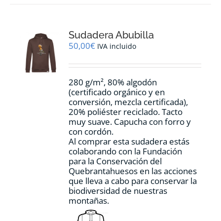
variantes.
Las
opciones
Sudadera Abubilla
se
pueden
50,00
€
IVA incluido
elegir
en
la
280 g/m², 80% algodón
página
(certificado orgánico y en
de
conversión, mezcla certificada),
producto
20% poliéster reciclado. Tacto
muy suave. Capucha con forro y
con cordón.
Al comprar esta sudadera estás
colaborando con la Fundación
para la Conservación del
Quebrantahuesos en las acciones
que lleva a cabo para conservar la
biodiversidad de nuestras
montañas.