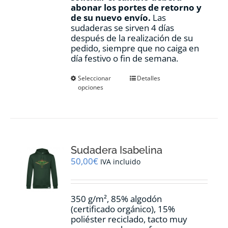
abonar los portes de retorno y
de su nuevo envío.
Las
sudaderas se sirven 4 días
después de la realización de su
pedido, siempre que no caiga en
día festivo o fin de semana.
Este
Seleccionar
Detalles
opciones
producto
tiene
múltiples
variantes.
Las
opciones
Sudadera Isabelina
se
pueden
50,00
€
IVA incluido
elegir
en
la
350 g/m², 85% algodón
página
(certificado orgánico), 15%
de
poliéster reciclado, tacto muy
producto