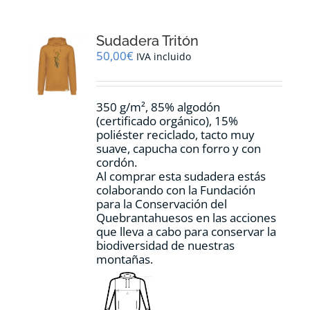
Las
opciones
Sudadera Tritón
se
pueden
50,00
€
IVA incluido
elegir
en
la
350 g/m², 85% algodón
página
(certificado orgánico), 15%
de
poliéster reciclado, tacto muy
producto
suave, capucha con forro y con
cordón.
Al comprar esta sudadera estás
colaborando con la Fundación
para la Conservación del
Quebrantahuesos en las acciones
que lleva a cabo para conservar la
biodiversidad de nuestras
montañas.