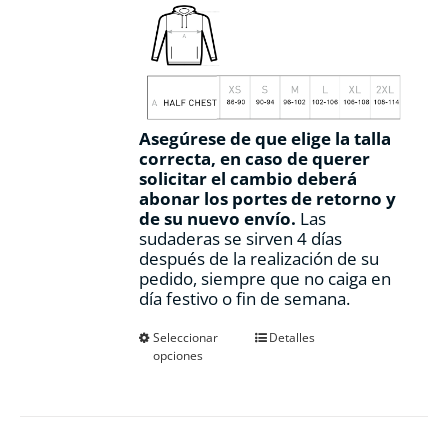
Asegúrese de que elige la talla
correcta, en caso de querer
solicitar el cambio deberá
abonar los portes de retorno y
de su nuevo envío.
Las
sudaderas se sirven 4 días
después de la realización de su
pedido, siempre que no caiga en
día festivo o fin de semana.
Este
Seleccionar
Detalles
opciones
producto
tiene
múltiples
variantes.
Las