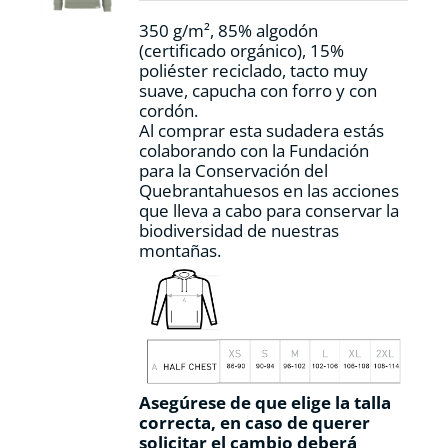
la
350 g/m², 85% algodón
página
(certificado orgánico), 15%
de
poliéster reciclado, tacto muy
producto
suave, capucha con forro y con
cordón.
Al comprar esta sudadera estás
colaborando con la Fundación
para la Conservación del
Quebrantahuesos en las acciones
que lleva a cabo para conservar la
biodiversidad de nuestras
montañas.
Asegúrese de que elige la talla
correcta, en caso de querer
solicitar el cambio deberá