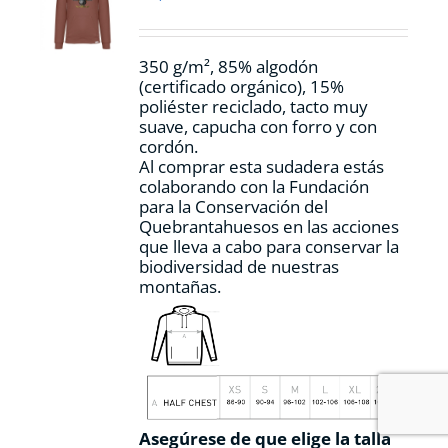
elegir
en
la
350 g/m², 85% algodón
página
(certificado orgánico), 15%
de
poliéster reciclado, tacto muy
producto
suave, capucha con forro y con
cordón.
Al comprar esta sudadera estás
colaborando con la Fundación
para la Conservación del
Quebrantahuesos en las acciones
que lleva a cabo para conservar la
biodiversidad de nuestras
montañas.
Asegúrese de que elige la talla