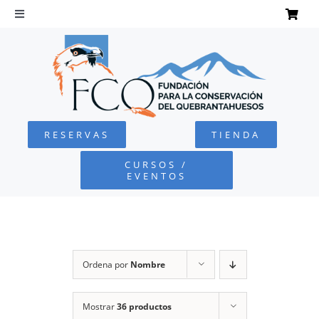
Saltar
al
Toggle
Navigation
contenido
INICIO
QUEBRANTAHUESOS
RESERVAS
TIENDA
FUNDACIÓN
CURSOS /
EVENTOS
PROYECTOS
DEFENSA AMBIENTAL
Ordena por
Nombre
COLABORA
Mostrar
36 productos