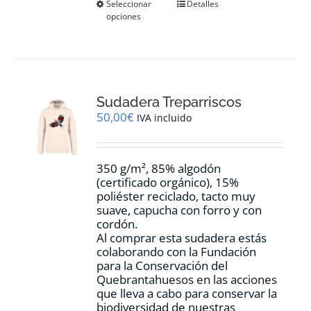
Este
Seleccionar
Detalles
opciones
producto
tiene
múltiples
variantes.
Las
opciones
Sudadera Treparriscos
se
pueden
50,00
€
IVA incluido
elegir
en
la
350 g/m², 85% algodón
página
(certificado orgánico), 15%
de
poliéster reciclado, tacto muy
producto
suave, capucha con forro y con
cordón.
Al comprar esta sudadera estás
colaborando con la Fundación
para la Conservación del
Quebrantahuesos en las acciones
que lleva a cabo para conservar la
biodiversidad de nuestras