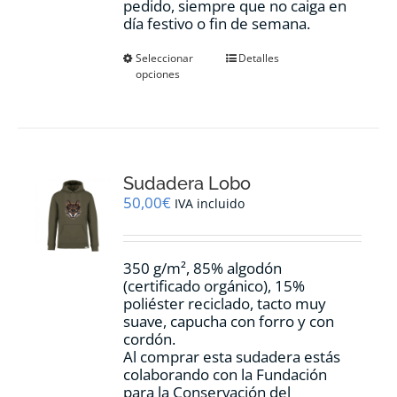
pedido, siempre que no caiga en
día festivo o fin de semana.
Este
Seleccionar
Detalles
opciones
producto
tiene
múltiples
variantes.
Las
opciones
Sudadera Lobo
se
pueden
50,00
€
IVA incluido
elegir
en
la
350 g/m², 85% algodón
página
(certificado orgánico), 15%
de
poliéster reciclado, tacto muy
producto
suave, capucha con forro y con
cordón.
Al comprar esta sudadera estás
colaborando con la Fundación
para la Conservación del