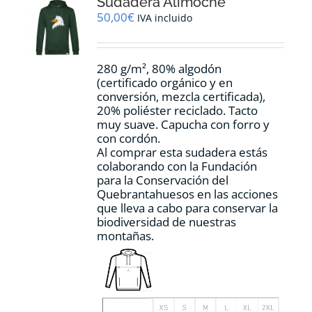
Sudadera Alimoche
se
pueden
50,00
€
IVA incluido
elegir
en
la
280 g/m², 80% algodón
página
(certificado orgánico y en
de
conversión, mezcla certificada),
producto
20% poliéster reciclado. Tacto
muy suave. Capucha con forro y
con cordón.
Al comprar esta sudadera estás
colaborando con la Fundación
para la Conservación del
Quebrantahuesos en las acciones
que lleva a cabo para conservar la
biodiversidad de nuestras
montañas.