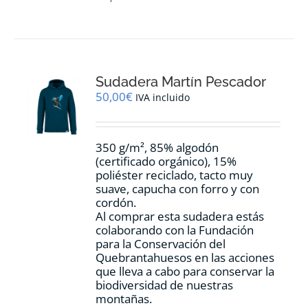
tiene
múltiples
variantes.
Las
opciones
Sudadera Martín Pescador
se
pueden
50,00
€
IVA incluido
elegir
en
la
350 g/m², 85% algodón
página
(certificado orgánico), 15%
de
poliéster reciclado, tacto muy
producto
suave, capucha con forro y con
cordón.
Al comprar esta sudadera estás
colaborando con la Fundación
para la Conservación del
Quebrantahuesos en las acciones
que lleva a cabo para conservar la
biodiversidad de nuestras
montañas.