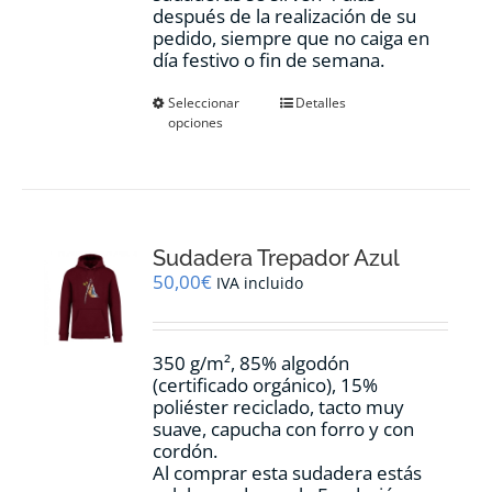
después de la realización de su
pedido, siempre que no caiga en
día festivo o fin de semana.
Este
Seleccionar
Detalles
opciones
producto
tiene
múltiples
variantes.
Las
opciones
Sudadera Trepador Azul
se
pueden
50,00
€
IVA incluido
elegir
en
la
350 g/m², 85% algodón
página
(certificado orgánico), 15%
de
poliéster reciclado, tacto muy
producto
suave, capucha con forro y con
cordón.
Al comprar esta sudadera estás