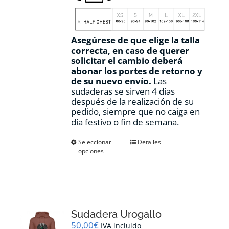
Asegúrese de que elige la talla
correcta, en caso de querer
solicitar el cambio deberá
abonar los portes de retorno y
de su nuevo envío.
Las
sudaderas se sirven 4 días
después de la realización de su
pedido, siempre que no caiga en
día festivo o fin de semana.
Este
Seleccionar
Detalles
opciones
producto
tiene
múltiples
variantes.
Las
opciones
Sudadera Urogallo
se
pueden
50,00
€
IVA incluido