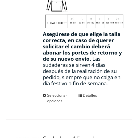
Asegúrese de que elige la talla
correcta, en caso de querer
solicitar el cambio deberá
abonar los portes de retorno y
de su nuevo envío.
Las
sudaderas se sirven 4 días
después de la realización de su
pedido, siempre que no caiga en
día festivo o fin de semana.
Este
Seleccionar
Detalles
opciones
producto
tiene
múltiples
variantes.
Las
opciones