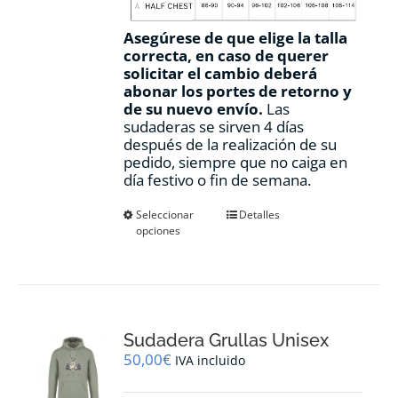
Asegúrese de que elige la talla
correcta, en caso de querer
solicitar el cambio deberá
abonar los portes de retorno y
de su nuevo envío.
Las
sudaderas se sirven 4 días
después de la realización de su
pedido, siempre que no caiga en
día festivo o fin de semana.
Este
Seleccionar
Detalles
opciones
producto
tiene
múltiples
variantes.
Las
opciones
Sudadera Grullas Unisex
se
pueden
50,00
€
IVA incluido
elegir
en