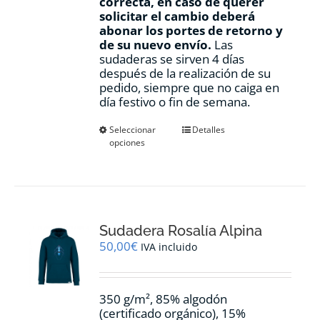
correcta, en caso de querer
solicitar el cambio deberá
abonar los portes de retorno y
de su nuevo envío.
Las
sudaderas se sirven 4 días
después de la realización de su
pedido, siempre que no caiga en
día festivo o fin de semana.
Este
Seleccionar
Detalles
opciones
producto
tiene
múltiples
variantes.
Las
opciones
Sudadera Rosalía Alpina
se
pueden
50,00
€
IVA incluido
elegir
en
la
350 g/m², 85% algodón
página
(certificado orgánico), 15%
de