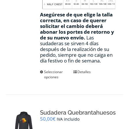
Asegúrese de que elige la talla
correcta, en caso de querer
solicitar el cambio deberá
abonar los portes de retorno y
de su nuevo envío.
Las
sudaderas se sirven 4 días
después de la realización de su
pedido, siempre que no caiga en
día festivo o fin de semana.
Este
Seleccionar
Detalles
opciones
producto
tiene
múltiples
variantes.
Las
opciones
Sudadera Quebrantahuesos
se
pueden
50,00
€
IVA incluido
elegir