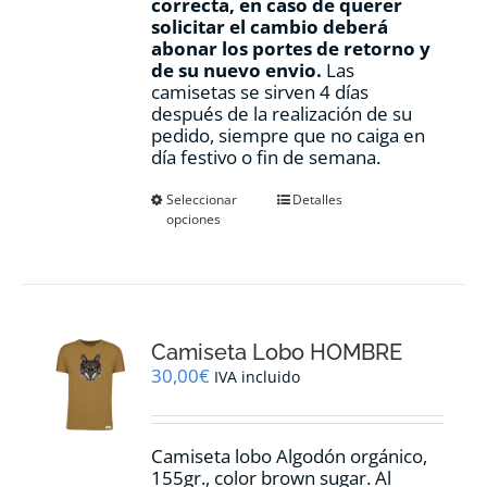
correcta, en caso de querer
solicitar el cambio deberá
abonar los portes de retorno y
de su nuevo envio.
Las
camisetas se sirven 4 días
después de la realización de su
pedido, siempre que no caiga en
día festivo o fin de semana.
Este
Seleccionar
Detalles
opciones
producto
tiene
múltiples
variantes.
Las
opciones
Camiseta Lobo HOMBRE
se
pueden
30,00
€
IVA incluido
elegir
en
la
Camiseta lobo Algodón orgánico,
página
155gr., color
brown sugar.
Al
de