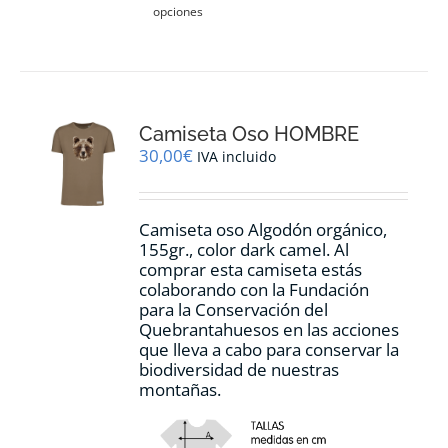
opciones
producto
tiene
múltiples
variantes.
Las
opciones
Camiseta Oso HOMBRE
se
pueden
30,00
€
IVA incluido
elegir
en
la
Camiseta oso Algodón orgánico,
página
155gr., color dark camel. Al
de
comprar esta camiseta estás
producto
colaborando con la Fundación
para la Conservación del
Quebrantahuesos en las acciones
que lleva a cabo para conservar la
biodiversidad de nuestras
montañas.