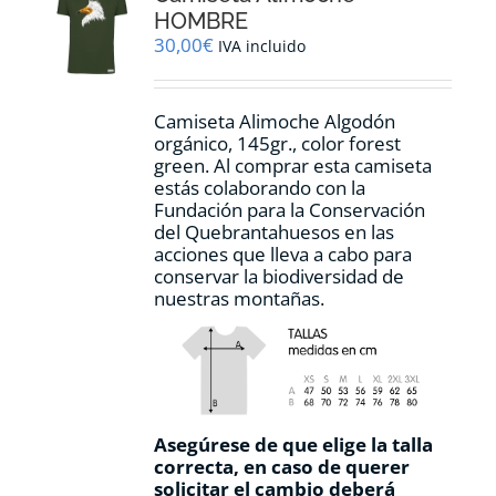
pueden
HOMBRE
elegir
30,00
€
IVA incluido
en
la
página
Camiseta Alimoche Algodón
de
orgánico, 145gr., color forest
producto
green. Al comprar esta camiseta
estás colaborando con la
Fundación para la Conservación
del Quebrantahuesos en las
acciones que lleva a cabo para
conservar la biodiversidad de
nuestras montañas.
Asegúrese de que elige la talla
correcta, en caso de querer
solicitar el cambio deberá