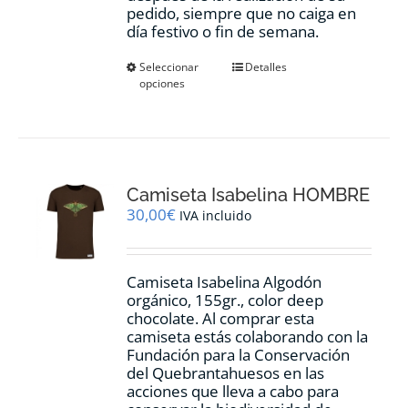
pedido, siempre que no caiga en
día festivo o fin de semana.
Este
Seleccionar
Detalles
opciones
producto
tiene
múltiples
variantes.
Las
opciones
Camiseta Isabelina HOMBRE
se
pueden
30,00
€
IVA incluido
elegir
en
la
Camiseta Isabelina Algodón
página
orgánico, 155gr., color
deep
de
chocolate.
Al comprar esta
producto
camiseta estás colaborando con la
Fundación para la Conservación
del Quebrantahuesos en las
acciones que lleva a cabo para