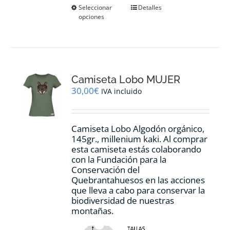
Este
Seleccionar
Detalles
opciones
producto
tiene
múltiples
variantes.
Las
opciones
Camiseta Lobo MUJER
se
pueden
30,00
€
IVA incluido
elegir
en
la
Camiseta Lobo Algodón orgánico,
página
145gr., millenium kaki. Al comprar
de
esta camiseta estás colaborando
producto
con la Fundación para la
Conservación del
Quebrantahuesos en las acciones
que lleva a cabo para conservar la
biodiversidad de nuestras
montañas.