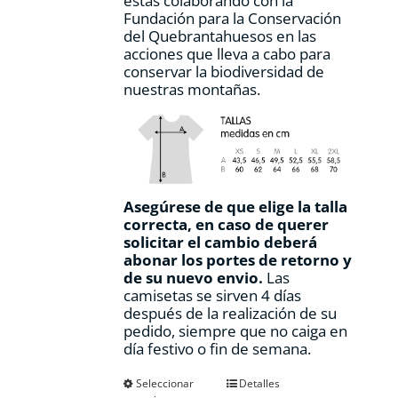
estás colaborando con la
Fundación para la Conservación
del Quebrantahuesos en las
acciones que lleva a cabo para
conservar la biodiversidad de
nuestras montañas.
Asegúrese de que elige la talla
correcta, en caso de querer
solicitar el cambio deberá
abonar los portes de retorno y
de su nuevo envio.
Las
camisetas se sirven 4 días
después de la realización de su
pedido, siempre que no caiga en
día festivo o fin de semana.
Este
Seleccionar
Detalles