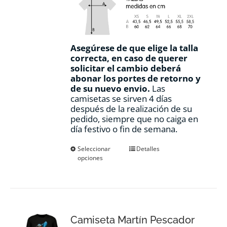
Asegúrese de que elige la talla
correcta, en caso de querer
solicitar el cambio deberá
abonar los portes de retorno y
de su nuevo envio.
Las
camisetas se sirven 4 días
después de la realización de su
pedido, siempre que no caiga en
día festivo o fin de semana.
Este
Seleccionar
Detalles
opciones
producto
tiene
múltiples
variantes.
Las
opciones
Camiseta Martín Pescador
se