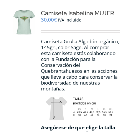
Las
opciones
Camiseta Isabelina MUJER
se
pueden
30,00
€
IVA incluido
elegir
en
la
Camiseta Grulla Algodón orgánico,
página
145gr., color Sage. Al comprar
de
esta camiseta estás colaborando
producto
con la Fundación para la
Conservación del
Quebrantahuesos en las acciones
que lleva a cabo para conservar la
biodiversidad de nuestras
montañas.
Asegúrese de que elige la talla