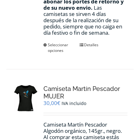
abonar los portes de retorno y
de su nuevo envio.
Las
camisetas se sirven 4 días
después de la realización de su
pedido, siempre que no caiga en
día festivo o fin de semana.
Este
Seleccionar
Detalles
opciones
producto
tiene
múltiples
variantes.
Las
opciones
Camiseta Martín Pescador
se
pueden
MUJER
elegir
30,00
€
IVA incluido
en
la
página
Camiseta Martín Pescador
de
Algodón orgánico, 145gr., negro.
producto
Al comprar esta camiseta estás