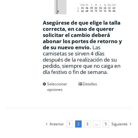
Asegúrese de que elige la talla
correcta, en caso de querer
solicitar el cambio deberá
abonar los portes de retorno y
de su nuevo envio.
Las
camisetas se sirven 4 días
después de la realización de su
pedido, siempre que no caiga en
día festivo o fin de semana.
Este
Seleccionar
Detalles
opciones
producto
tiene
múltiples
variantes.
Las
opciones
Anterior
1
2
3
…
5
Siguiente
se
pueden