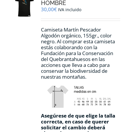
pueden
HOMBRE
elegir
30,00
€
IVA incluido
en
la
página
Camiseta Martín Pescador
de
Algodón orgánico, 155gr., color
producto
negro. Al comprar esta camiseta
estás colaborando con la
Fundación para la Conservación
del Quebrantahuesos en las
acciones que lleva a cabo para
conservar la biodiversidad de
nuestras montañas.
Asegúrese de que elige la talla
correcta, en caso de querer
solicitar el cambio deberá