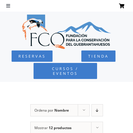
Saltar
al
Toggle
Navigation
contenido
INICIO
QUEBRANTAHUESOS
RESERVAS
TIENDA
FUNDACIÓN
CURSOS /
EVENTOS
PROYECTOS
DEFENSA AMBIENTAL
Ordena por
Nombre
COLABORA
Mostrar
12 productos