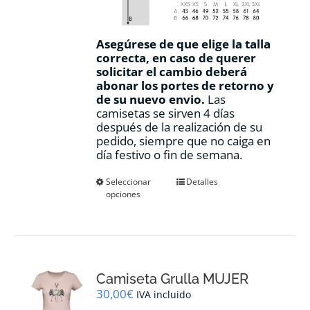
Asegúrese de que elige la talla
correcta, en caso de querer
solicitar el cambio deberá
abonar los portes de retorno y
de su nuevo envio.
Las
camisetas se sirven 4 días
después de la realización de su
pedido, siempre que no caiga en
día festivo o fin de semana.
Este
Seleccionar
Detalles
opciones
producto
tiene
múltiples
variantes.
Las
opciones
Camiseta Grulla MUJER
se
pueden
30,00
€
IVA incluido
elegir