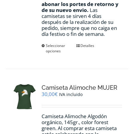
abonar los portes de retorno y
de su nuevo envio.
Las
camisetas se sirven 4 días
después de la realización de su
pedido, siempre que no caiga en
día festivo o fin de semana.
Este
Seleccionar
Detalles
opciones
producto
tiene
múltiples
variantes.
Las
opciones
Camiseta Alimoche MUJER
se
pueden
30,00
€
IVA incluido
elegir
en
la
Camiseta Alimoche Algodón
página
orgánico, 145gr., color forest
de
green. Al comprar esta camiseta
producto