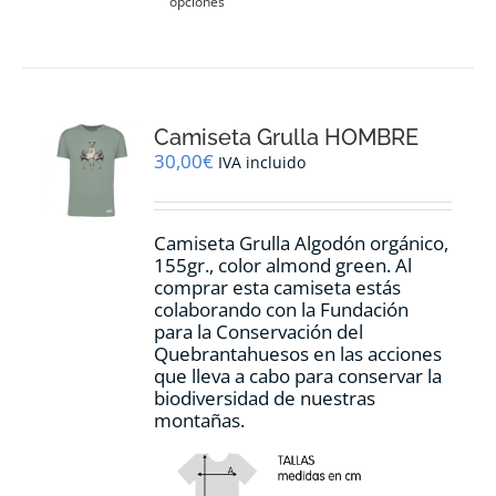
opciones
producto
tiene
múltiples
variantes.
Las
opciones
Camiseta Grulla HOMBRE
se
pueden
30,00
€
IVA incluido
elegir
en
la
Camiseta Grulla Algodón orgánico,
página
155gr., color
almond green.
Al
de
comprar esta camiseta estás
producto
colaborando con la Fundación
para la Conservación del
Quebrantahuesos en las acciones
que lleva a cabo para conservar la
biodiversidad de nuestras
montañas.