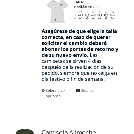
Asegúrese de que elige la talla
correcta, en caso de querer
solicitar el cambio deberá
abonar los portes de retorno y
de su nuevo envio.
Las
camisetas se sirven 4 días
después de la realización de su
pedido, siempre que no caiga en
día festivo o fin de semana.
Este
Seleccionar
Detalles
opciones
producto
tiene
múltiples
variantes.
Las
opciones
Camiseta Alimoche
se