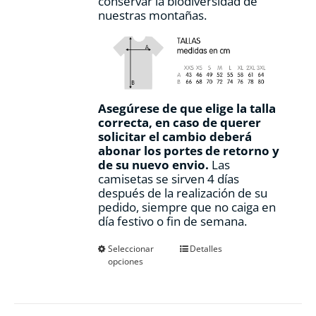
conservar la biodiversidad de
nuestras montañas.
Asegúrese de que elige la talla
correcta, en caso de querer
solicitar el cambio deberá
abonar los portes de retorno y
de su nuevo envio.
Las
camisetas se sirven 4 días
después de la realización de su
pedido, siempre que no caiga en
día festivo o fin de semana.
Este
Seleccionar
Detalles
opciones
producto
tiene
múltiples
variantes.