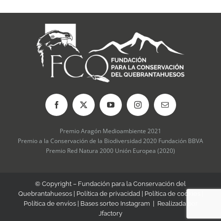
elegir
en
la
página
de
producto
Premio Aragón Medioambiente 2021
Premio a la Conservación de la Biodiversidad 2020 Fundación BBVA
Premio Red Natura 2000 Unión Europea (2020)
© Copyright – Fundación para la Conservación del
Quebrantahuesos |
Política de privacidad
|
Política de cookies
|
Política de envíos
|
Bases sorteo Instagram
| Realizada por
Jfactory