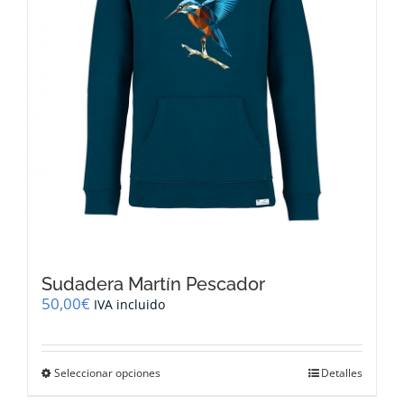
la
página
de
producto
Sudadera Martín Pescador
50,00
€
IVA incluido
Este
Seleccionar opciones
Detalles
producto