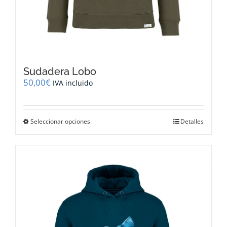
Sudadera Lobo
50,00
€
IVA incluido
Este
Seleccionar opciones
Detalles
producto
tiene
múltiples
variantes.
Las
opciones
se
pueden
elegir
en