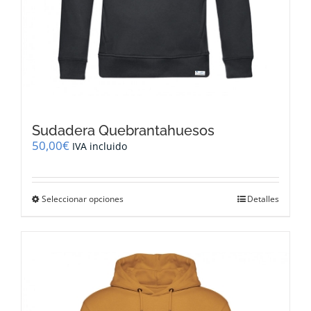
Sudadera Quebrantahuesos
50,00
€
IVA incluido
Este
Seleccionar opciones
Detalles
producto
tiene
múltiples
variantes.
Las
opciones
se
pueden