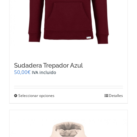
Sudadera Trepador Azul
50,00
€
IVA incluido
Este
Seleccionar opciones
Detalles
producto
tiene
múltiples
variantes.
Las
opciones