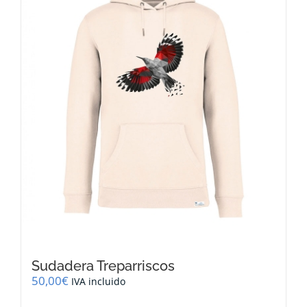
se
pueden
elegir
en
la
página
de
producto
Sudadera Treparriscos
50,00
€
IVA incluido