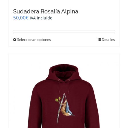
Sudadera Rosalía Alpina
50,00
€
IVA incluido
Este
Seleccionar opciones
Detalles
producto
tiene
múltiples
variantes.
Las
opciones
se
pueden
elegir
en
la
página
de
producto