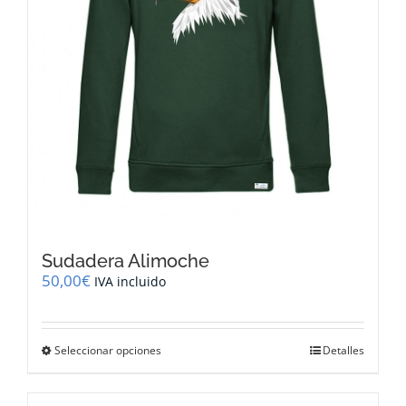
página
de
producto
Sudadera Alimoche
50,00
€
IVA incluido
Este
Seleccionar opciones
Detalles
producto
tiene
múltiples