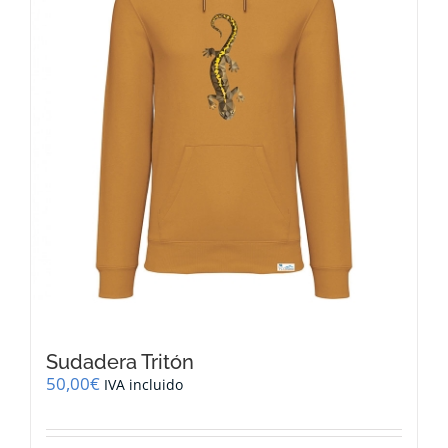
elegir
en
la
página
de
producto
Sudadera Tritón
50,00
€
IVA incluido