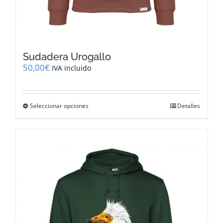
Sudadera Urogallo
50,00
€
IVA incluido
Este
Seleccionar opciones
Detalles
producto
tiene
múltiples
variantes.
Las
opciones
se
pueden
elegir
en
la