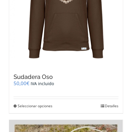
producto
Sudadera Oso
50,00
€
IVA incluido
Este
Seleccionar opciones
Detalles
producto
tiene
múltiples
variantes.