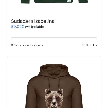
Sudadera Isabelina
50,00
€
IVA incluido
Este
Seleccionar opciones
Detalles
producto
tiene
múltiples
variantes.
Las
opciones
se
pueden
elegir
en
la
página
de