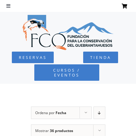
Saltar
al
Toggle
Navigation
contenido
INICIO
QUEBRANTAHUESOS
RESERVAS
TIENDA
FUNDACIÓN
CURSOS /
EVENTOS
PROYECTOS
DEFENSA AMBIENTAL
Ordena por
Fecha
COLABORA
Mostrar
36 productos