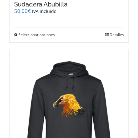
Sudadera Abubilla
50,00
€
IVA incluido
Este
Seleccionar opciones
Detalles
producto
tiene
múltiples
variantes.
Las
opciones
se
pueden
elegir
en
la
página
de
producto