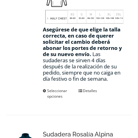
Asegúrese de que elige la talla
correcta, en caso de querer
solicitar el cambio deberá
abonar los portes de retorno y
de su nuevo envío.
Las
sudaderas se sirven 4 días
después de la realización de su
pedido, siempre que no caiga en
día festivo o fin de semana.
Este
Seleccionar
Detalles
opciones
producto
tiene
múltiples
variantes.
Las
opciones
Sudadera Rosalía Alpina
se