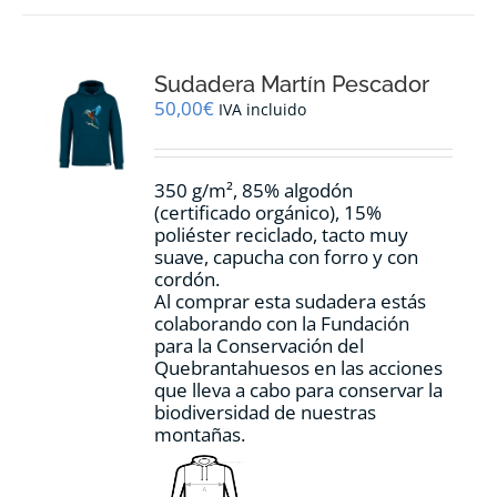
variantes.
Las
opciones
Sudadera Martín Pescador
se
pueden
50,00
€
IVA incluido
elegir
en
la
350 g/m², 85% algodón
página
(certificado orgánico), 15%
de
poliéster reciclado, tacto muy
producto
suave, capucha con forro y con
cordón.
Al comprar esta sudadera estás
colaborando con la Fundación
para la Conservación del
Quebrantahuesos en las acciones
que lleva a cabo para conservar la
biodiversidad de nuestras
montañas.