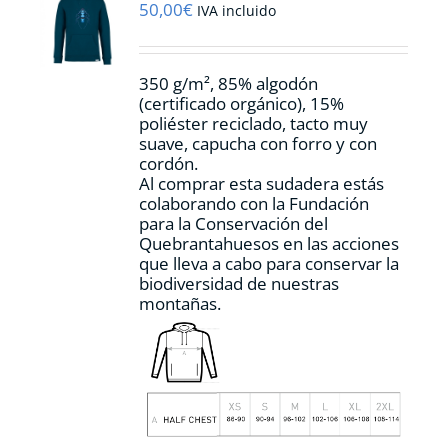
pueden
50,00
€
IVA incluido
elegir
en
la
350 g/m², 85% algodón
página
(certificado orgánico), 15%
de
poliéster reciclado, tacto muy
producto
suave, capucha con forro y con
cordón.
Al comprar esta sudadera estás
colaborando con la Fundación
para la Conservación del
Quebrantahuesos en las acciones
que lleva a cabo para conservar la
biodiversidad de nuestras
montañas.