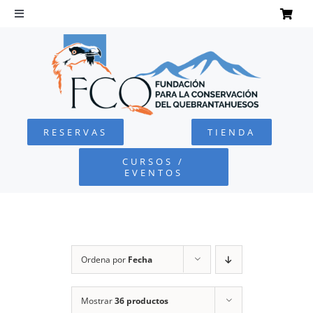
Saltar
al
Toggle
Navigation
contenido
INICIO
QUEBRANTAHUESOS
RESERVAS
TIENDA
FUNDACIÓN
CURSOS /
EVENTOS
PROYECTOS
DEFENSA AMBIENTAL
Ordena por
Fecha
COLABORA
Mostrar
36 productos