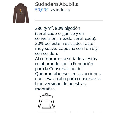
Sudadera Abubilla
se
pueden
50,00
€
IVA incluido
elegir
en
la
280 g/m², 80% algodón
página
(certificado orgánico y en
de
conversión, mezcla certificada),
producto
20% poliéster reciclado. Tacto
muy suave. Capucha con forro y
con cordón.
Al comprar esta sudadera estás
colaborando con la Fundación
para la Conservación del
Quebrantahuesos en las acciones
que lleva a cabo para conservar la
biodiversidad de nuestras
montañas.