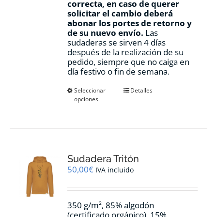
correcta, en caso de querer
solicitar el cambio deberá
abonar los portes de retorno y
de su nuevo envío.
Las
sudaderas se sirven 4 días
después de la realización de su
pedido, siempre que no caiga en
día festivo o fin de semana.
Este
Seleccionar
Detalles
opciones
producto
tiene
múltiples
variantes.
Las
opciones
Sudadera Tritón
se
pueden
50,00
€
IVA incluido
elegir
en
la
350 g/m², 85% algodón
página
(certificado orgánico), 15%
de