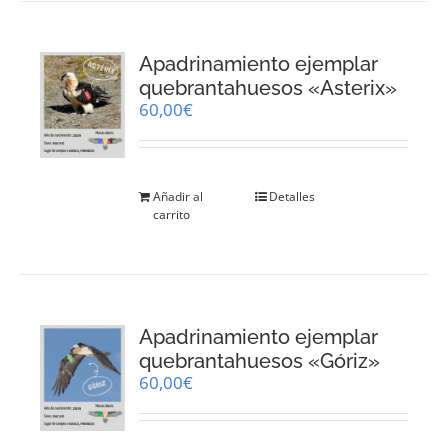
variantes.
Las
opciones
Apadrinamiento ejemplar
se
pueden
quebrantahuesos «Asterix»
elegir
60,00
€
en
la
página
de
Añadir al
Detalles
producto
carrito
Apadrinamiento ejemplar
quebrantahuesos «Góriz»
60,00
€