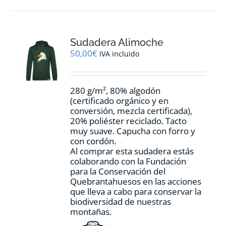
múltiples
variantes.
Las
opciones
Sudadera Alimoche
se
pueden
50,00
€
IVA incluido
elegir
en
la
280 g/m², 80% algodón
página
(certificado orgánico y en
de
conversión, mezcla certificada),
producto
20% poliéster reciclado. Tacto
muy suave. Capucha con forro y
con cordón.
Al comprar esta sudadera estás
colaborando con la Fundación
para la Conservación del
Quebrantahuesos en las acciones
que lleva a cabo para conservar la
biodiversidad de nuestras
montañas.