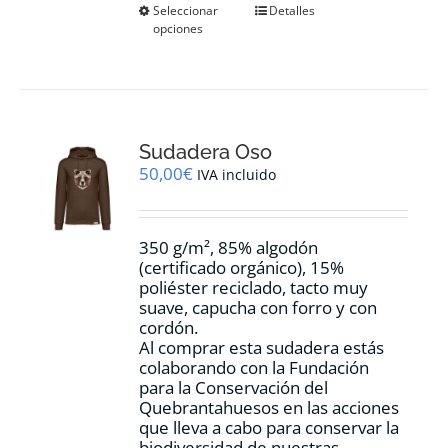
Este
Seleccionar
Detalles
opciones
producto
tiene
múltiples
variantes.
Las
opciones
Sudadera Oso
se
pueden
50,00
€
IVA incluido
elegir
en
la
350 g/m², 85% algodón
página
(certificado orgánico), 15%
de
poliéster reciclado, tacto muy
producto
suave, capucha con forro y con
cordón.
Al comprar esta sudadera estás
colaborando con la Fundación
para la Conservación del
Quebrantahuesos en las acciones
que lleva a cabo para conservar la
biodiversidad de nuestras