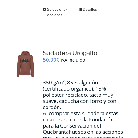
Este
Seleccionar
Detalles
opciones
producto
tiene
múltiples
variantes.
Las
opciones
Sudadera Urogallo
se
pueden
50,00
€
IVA incluido
elegir
en
la
350 g/m², 85% algodón
página
(certificado orgánico), 15%
de
poliéster reciclado, tacto muy
producto
suave, capucha con forro y con
cordón.
Al comprar esta sudadera estás
colaborando con la Fundación
para la Conservación del
Quebrantahuesos en las acciones
que lleva a cabo para conservar la