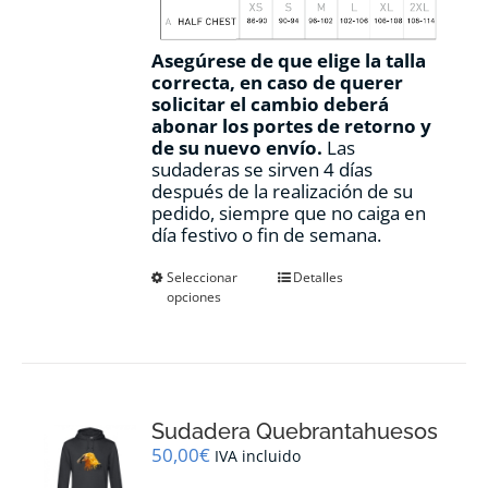
Asegúrese de que elige la talla
correcta, en caso de querer
solicitar el cambio deberá
abonar los portes de retorno y
de su nuevo envío.
Las
sudaderas se sirven 4 días
después de la realización de su
pedido, siempre que no caiga en
día festivo o fin de semana.
Este
Seleccionar
Detalles
opciones
producto
tiene
múltiples
variantes.
Las
opciones
Sudadera Quebrantahuesos
se
pueden
50,00
€
IVA incluido
elegir