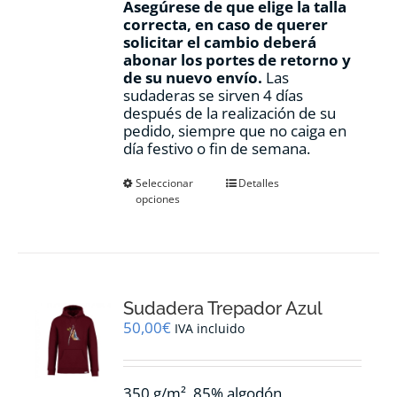
Asegúrese de que elige la talla
correcta, en caso de querer
solicitar el cambio deberá
abonar los portes de retorno y
de su nuevo envío.
Las
sudaderas se sirven 4 días
después de la realización de su
pedido, siempre que no caiga en
día festivo o fin de semana.
Este
Seleccionar
Detalles
opciones
producto
tiene
múltiples
variantes.
Las
opciones
Sudadera Trepador Azul
se
pueden
50,00
€
IVA incluido
elegir
en
la
350 g/m², 85% algodón
página