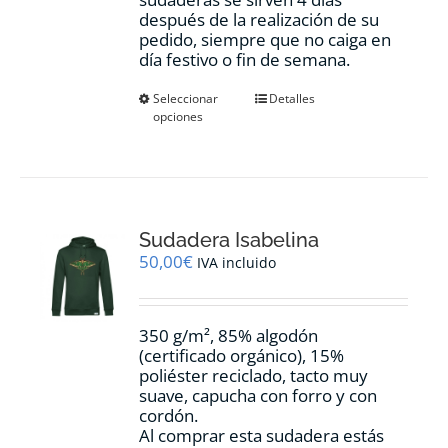
después de la realización de su
pedido, siempre que no caiga en
día festivo o fin de semana.
Este
Seleccionar
Detalles
opciones
producto
tiene
múltiples
variantes.
Las
opciones
Sudadera Isabelina
se
pueden
50,00
€
IVA incluido
elegir
en
la
350 g/m², 85% algodón
página
(certificado orgánico), 15%
de
poliéster reciclado, tacto muy
producto
suave, capucha con forro y con
cordón.
Al comprar esta sudadera estás