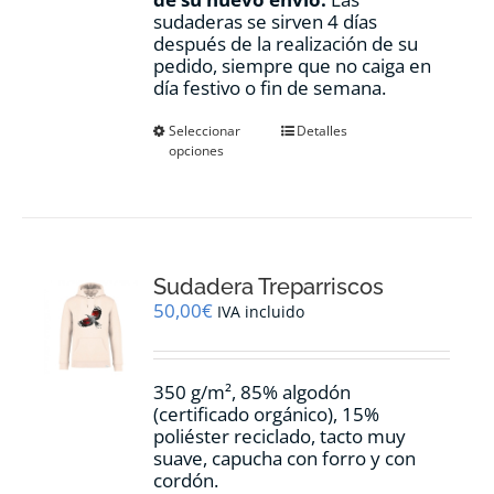
sudaderas se sirven 4 días
después de la realización de su
pedido, siempre que no caiga en
día festivo o fin de semana.
Este
Seleccionar
Detalles
opciones
producto
tiene
múltiples
variantes.
Las
opciones
Sudadera Treparriscos
se
pueden
50,00
€
IVA incluido
elegir
en
la
350 g/m², 85% algodón
página
(certificado orgánico), 15%
de
poliéster reciclado, tacto muy
producto
suave, capucha con forro y con
cordón.