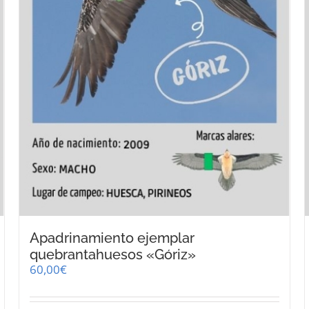
página
de
producto
Apadrinamiento ejemplar
quebrantahuesos «Góriz»
60,00
€