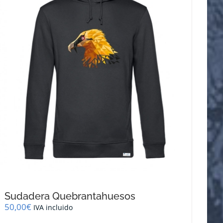
se
pueden
elegir
en
la
página
de
producto
Sudadera Quebrantahuesos
50,00
€
IVA incluido