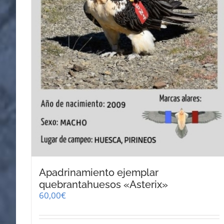
página
de
producto
Apadrinamiento ejemplar
quebrantahuesos «Asterix»
60,00
€