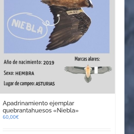
página
de
producto
Apadrinamiento ejemplar
quebrantahuesos «Niebla»
60,00
€