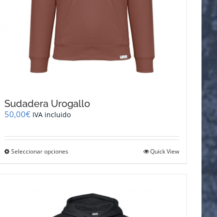
Sudadera Urogallo
50,00
€
IVA incluido
Este
Seleccionar opciones
Quick View
producto
tiene
múltiples
variantes.
Las
opciones