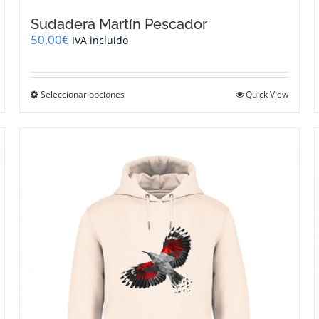
Sudadera Martín Pescador
50,00
€
IVA incluido
Este
Seleccionar opciones
Quick View
producto
tiene
múltiples
variantes.
Las
opciones
se
pueden
elegir
en
la
página
de
producto