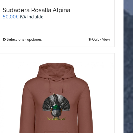
Sudadera Rosalía Alpina
50,00
€
IVA incluido
Este
Seleccionar opciones
Quick View
producto
tiene
múltiples
variantes.
Las
opciones
se
pueden
elegir
en
la
página
de
producto