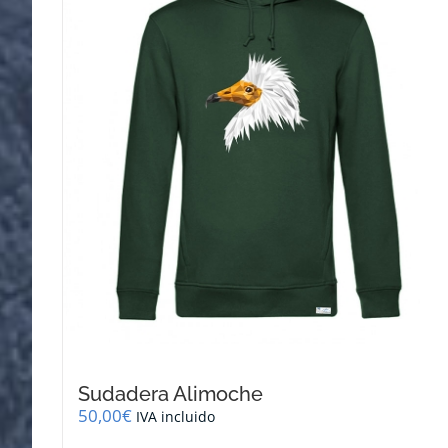
se
pueden
elegir
en
la
página
de
producto
Sudadera Alimoche
50,00
€
IVA incluido