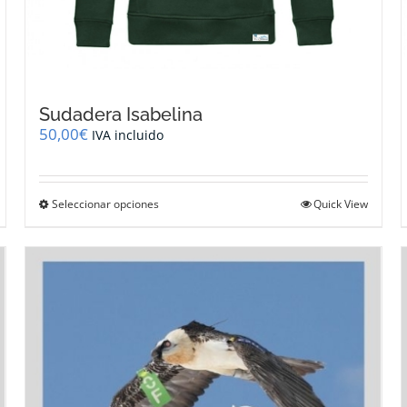
Sudadera Isabelina
50,00
€
IVA incluido
Este
Seleccionar opciones
Quick View
producto
tiene
múltiples
variantes.
Las
opciones
se
pueden
elegir
en
la