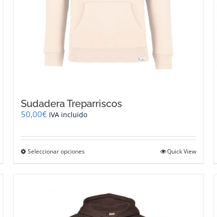
Sudadera Treparriscos
50,00
€
IVA incluido
Este
Seleccionar opciones
Quick View
producto
tiene
múltiples
variantes.
Las
opciones