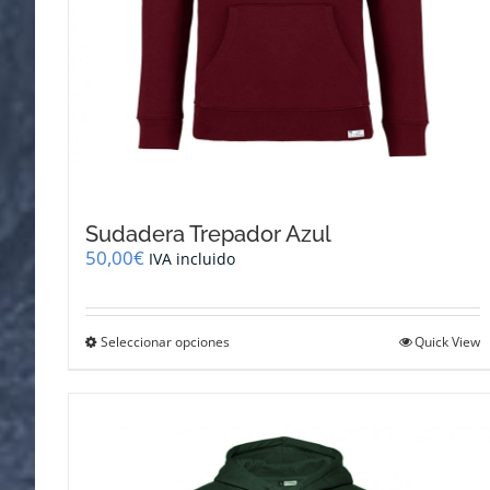
Sudadera Trepador Azul
50,00
€
IVA incluido
Este
Seleccionar opciones
Quick View
producto
tiene
múltiples
variantes.
Las
opciones