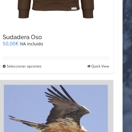
Sudadera Oso
50,00
€
IVA incluido
Este
Seleccionar opciones
Quick View
producto
tiene
múltiples
variantes.
Las
opciones
se
pueden
elegir
en
la