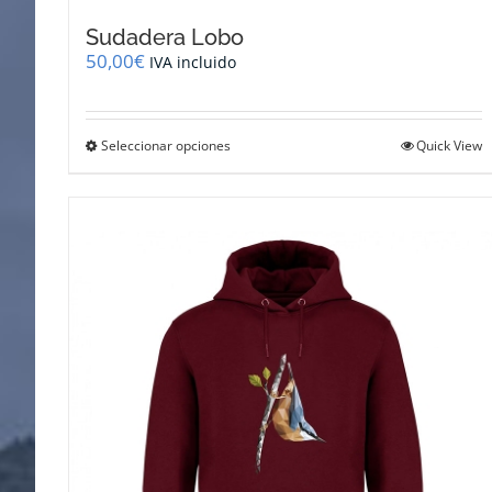
Sudadera Lobo
50,00
€
IVA incluido
Este
Seleccionar opciones
Quick View
producto
tiene
múltiples
variantes.
Las
opciones
se
pueden
elegir
en
la
página
de
producto