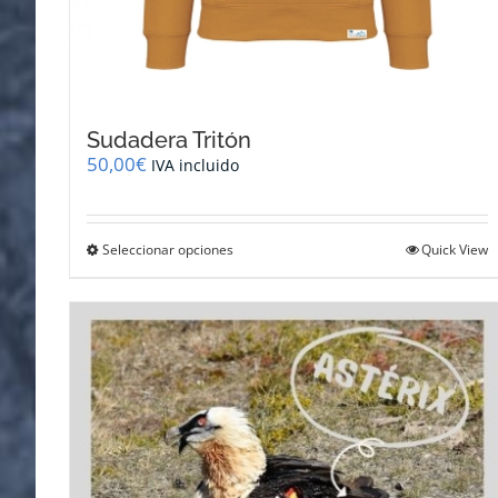
Sudadera Tritón
50,00
€
IVA incluido
Este
Seleccionar opciones
Quick View
producto
tiene
múltiples
variantes.
Las
opciones
se
pueden
elegir
en
la