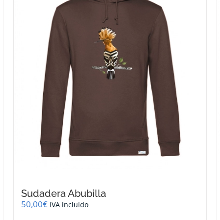
se
pueden
elegir
en
la
página
de
producto
Sudadera Abubilla
50,00
€
IVA incluido