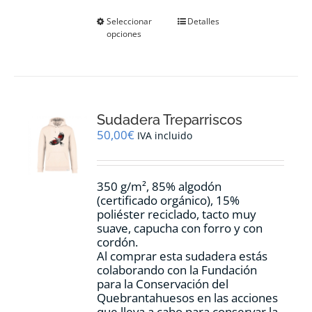
Este
Seleccionar
Detalles
opciones
producto
tiene
múltiples
variantes.
Las
opciones
Sudadera Treparriscos
se
pueden
50,00
€
IVA incluido
elegir
en
la
350 g/m², 85% algodón
página
(certificado orgánico), 15%
de
poliéster reciclado, tacto muy
producto
suave, capucha con forro y con
cordón.
Al comprar esta sudadera estás
colaborando con la Fundación
para la Conservación del
Quebrantahuesos en las acciones
que lleva a cabo para conservar la