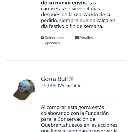
de su nuevo envio.
Las
camisetas se sirven 4 días
después de la realización de su
pedido, siempre que no caiga en
día festivo o fin de semana.
Este
Seleccionar
Detalles
opciones
producto
tiene
múltiples
variantes.
Las
opciones
Gorra Buff®
se
pueden
25,00
€
IVA incluido
elegir
en
la
Al comprar esta gorra estás
página
colaborando con la Fundación
de
para la Conservación del
producto
Quebrantahuesos en las acciones
que lleva a cabo para conservar la