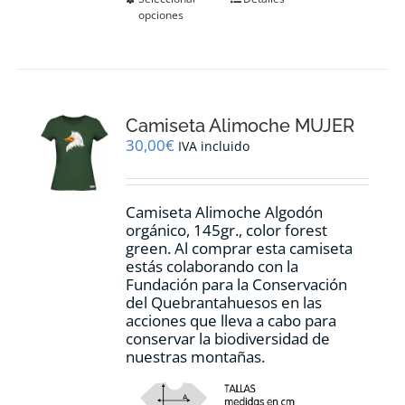
opciones
producto
tiene
múltiples
variantes.
Las
opciones
Camiseta Alimoche MUJER
se
pueden
30,00
€
IVA incluido
elegir
en
la
Camiseta Alimoche Algodón
página
orgánico, 145gr., color forest
de
green. Al comprar esta camiseta
producto
estás colaborando con la
Fundación para la Conservación
del Quebrantahuesos en las
acciones que lleva a cabo para
conservar la biodiversidad de
nuestras montañas.