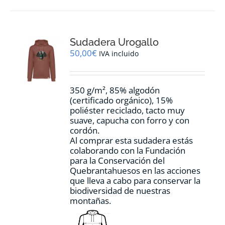
múltiples
variantes.
Las
opciones
Sudadera Urogallo
se
pueden
50,00
€
IVA incluido
elegir
en
la
350 g/m², 85% algodón
página
(certificado orgánico), 15%
de
poliéster reciclado, tacto muy
producto
suave, capucha con forro y con
cordón.
Al comprar esta sudadera estás
colaborando con la Fundación
para la Conservación del
Quebrantahuesos en las acciones
que lleva a cabo para conservar la
biodiversidad de nuestras
montañas.