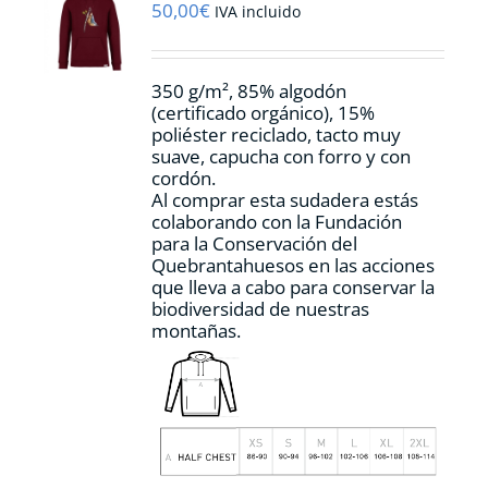
pueden
50,00
€
IVA incluido
elegir
en
la
350 g/m², 85% algodón
página
(certificado orgánico), 15%
de
poliéster reciclado, tacto muy
producto
suave, capucha con forro y con
cordón.
Al comprar esta sudadera estás
colaborando con la Fundación
para la Conservación del
Quebrantahuesos en las acciones
que lleva a cabo para conservar la
biodiversidad de nuestras
montañas.