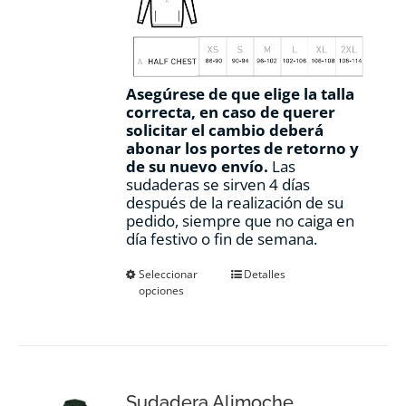
Asegúrese de que elige la talla
correcta, en caso de querer
solicitar el cambio deberá
abonar los portes de retorno y
de su nuevo envío.
Las
sudaderas se sirven 4 días
después de la realización de su
pedido, siempre que no caiga en
día festivo o fin de semana.
Este
Seleccionar
Detalles
opciones
producto
tiene
múltiples
variantes.
Las
opciones
Sudadera Alimoche
se