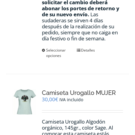
solicitar el cambio deberá
abonar los portes de retorno y
de su nuevo envío.
Las
sudaderas se sirven 4 días
después de la realización de su
pedido, siempre que no caiga en
día festivo o fin de semana.
Este
Seleccionar
Detalles
opciones
producto
tiene
múltiples
variantes.
Las
opciones
Camiseta Urogallo MUJER
se
pueden
30,00
€
IVA incluido
elegir
en
la
Camiseta Urogallo Algodón
página
orgánico, 145gr., color Sage. Al
de
comprar esta camiseta estás
producto