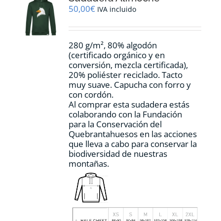
pueden
50,00
€
IVA incluido
elegir
en
la
280 g/m², 80% algodón
página
(certificado orgánico y en
de
conversión, mezcla certificada),
producto
20% poliéster reciclado. Tacto
muy suave. Capucha con forro y
con cordón.
Al comprar esta sudadera estás
colaborando con la Fundación
para la Conservación del
Quebrantahuesos en las acciones
que lleva a cabo para conservar la
biodiversidad de nuestras
montañas.