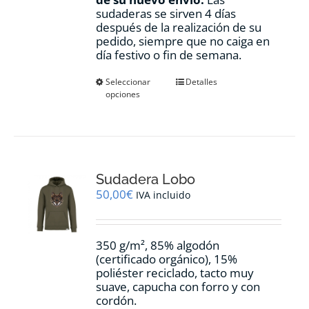
sudaderas se sirven 4 días
después de la realización de su
pedido, siempre que no caiga en
día festivo o fin de semana.
Este
Seleccionar
Detalles
opciones
producto
tiene
múltiples
variantes.
Las
opciones
Sudadera Lobo
se
pueden
50,00
€
IVA incluido
elegir
en
la
350 g/m², 85% algodón
página
(certificado orgánico), 15%
de
poliéster reciclado, tacto muy
producto
suave, capucha con forro y con
cordón.