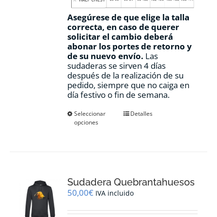
Asegúrese de que elige la talla
correcta, en caso de querer
solicitar el cambio deberá
abonar los portes de retorno y
de su nuevo envío.
Las
sudaderas se sirven 4 días
después de la realización de su
pedido, siempre que no caiga en
día festivo o fin de semana.
Este
Seleccionar
Detalles
opciones
producto
tiene
múltiples
variantes.
Las
opciones
Sudadera Quebrantahuesos
se
pueden
50,00
€
IVA incluido
elegir
en