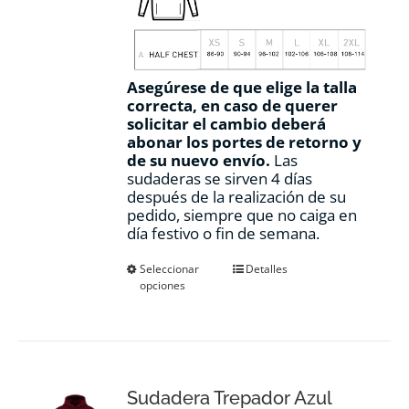
Asegúrese de que elige la talla
correcta, en caso de querer
solicitar el cambio deberá
abonar los portes de retorno y
de su nuevo envío.
Las
sudaderas se sirven 4 días
después de la realización de su
pedido, siempre que no caiga en
día festivo o fin de semana.
Este
Seleccionar
Detalles
opciones
producto
tiene
múltiples
variantes.
Las
opciones
Sudadera Trepador Azul
se