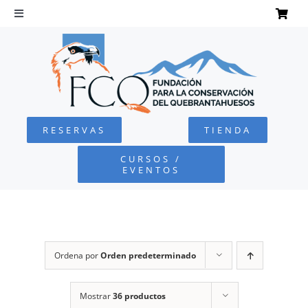
Saltar
al
Toggle
Navigation
contenido
INICIO
QUEBRANTAHUESOS
RESERVAS
TIENDA
FUNDACIÓN
CURSOS /
EVENTOS
PROYECTOS
DEFENSA AMBIENTAL
Ordena por
Orden predeterminado
COLABORA
Mostrar
36 productos