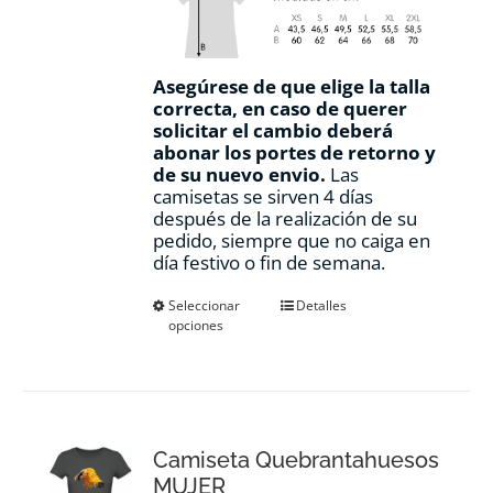
Asegúrese de que elige la talla
correcta, en caso de querer
solicitar el cambio deberá
abonar los portes de retorno y
de su nuevo envio.
Las
camisetas se sirven 4 días
después de la realización de su
pedido, siempre que no caiga en
día festivo o fin de semana.
Este
Seleccionar
Detalles
opciones
producto
tiene
múltiples
variantes.
Las
opciones
Camiseta Quebrantahuesos
se
pueden
MUJER