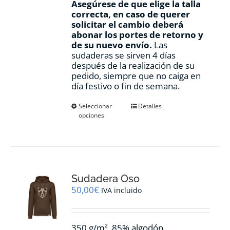
Asegúrese de que elige la talla
correcta, en caso de querer
solicitar el cambio deberá
abonar los portes de retorno y
de su nuevo envío.
Las
sudaderas se sirven 4 días
después de la realización de su
pedido, siempre que no caiga en
día festivo o fin de semana.
Este
Seleccionar
Detalles
opciones
producto
tiene
múltiples
variantes.
Las
opciones
Sudadera Oso
se
pueden
50,00
€
IVA incluido
elegir
en
la
350 g/m², 85% algodón
página