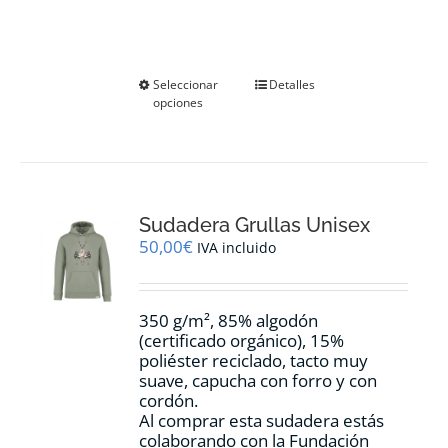
Este
Seleccionar
Detalles
opciones
producto
tiene
múltiples
variantes.
Las
opciones
Sudadera Grullas Unisex
se
pueden
50,00
€
IVA incluido
elegir
en
la
350 g/m², 85% algodón
página
(certificado orgánico), 15%
de
poliéster reciclado, tacto muy
producto
suave, capucha con forro y con
cordón.
Al comprar esta sudadera estás
colaborando con la Fundación