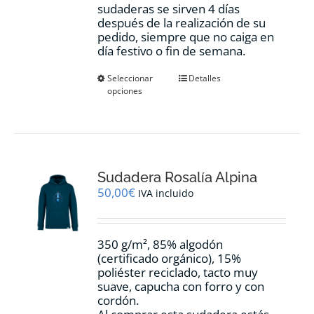
sudaderas se sirven 4 días
después de la realización de su
pedido, siempre que no caiga en
día festivo o fin de semana.
Este
Seleccionar
Detalles
opciones
producto
tiene
múltiples
variantes.
Las
opciones
Sudadera Rosalía Alpina
se
pueden
50,00
€
IVA incluido
elegir
en
la
350 g/m², 85% algodón
página
(certificado orgánico), 15%
de
poliéster reciclado, tacto muy
producto
suave, capucha con forro y con
cordón.