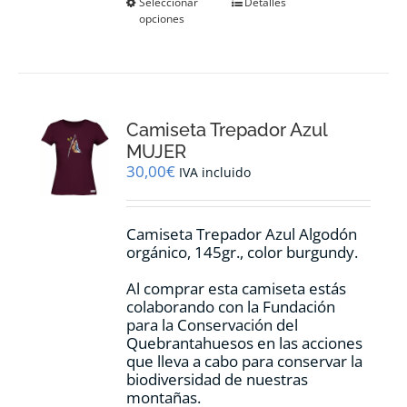
Este
Seleccionar
Detalles
opciones
producto
tiene
múltiples
variantes.
Las
opciones
Camiseta Trepador Azul
se
pueden
MUJER
elegir
30,00
€
IVA incluido
en
la
página
Camiseta Trepador Azul Algodón
de
orgánico, 145gr., color burgundy.
producto
Al comprar esta camiseta estás
colaborando con la Fundación
para la Conservación del
Quebrantahuesos en las acciones
que lleva a cabo para conservar la
biodiversidad de nuestras
montañas.