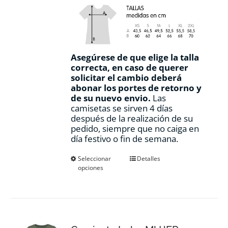
Asegúrese de que elige la talla
correcta, en caso de querer
solicitar el cambio deberá
abonar los portes de retorno y
de su nuevo envio.
Las
camisetas se sirven 4 días
después de la realización de su
pedido, siempre que no caiga en
día festivo o fin de semana.
Este
Seleccionar
Detalles
opciones
producto
tiene
múltiples
variantes.
Las
opciones