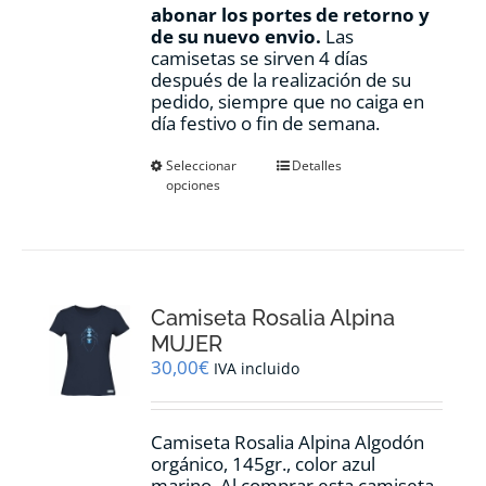
abonar los portes de retorno y
de su nuevo envio.
Las
camisetas se sirven 4 días
después de la realización de su
pedido, siempre que no caiga en
día festivo o fin de semana.
Este
Seleccionar
Detalles
opciones
producto
tiene
múltiples
variantes.
Las
opciones
Camiseta Rosalia Alpina
se
pueden
MUJER
elegir
30,00
€
IVA incluido
en
la
página
Camiseta Rosalia Alpina Algodón
de
orgánico, 145gr., color azul
producto
marino. Al comprar esta camiseta