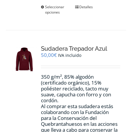
Este
Seleccionar
Detalles
opciones
producto
tiene
múltiples
variantes.
Las
opciones
Sudadera Trepador Azul
se
pueden
50,00
€
IVA incluido
elegir
en
la
350 g/m², 85% algodón
página
(certificado orgánico), 15%
de
poliéster reciclado, tacto muy
producto
suave, capucha con forro y con
cordón.
Al comprar esta sudadera estás
colaborando con la Fundación
para la Conservación del
Quebrantahuesos en las acciones
que lleva a cabo para conservar la