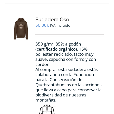
variantes.
Las
opciones
Sudadera Oso
se
pueden
50,00
€
IVA incluido
elegir
en
la
350 g/m², 85% algodón
página
(certificado orgánico), 15%
de
poliéster reciclado, tacto muy
producto
suave, capucha con forro y con
cordón.
Al comprar esta sudadera estás
colaborando con la Fundación
para la Conservación del
Quebrantahuesos en las acciones
que lleva a cabo para conservar la
biodiversidad de nuestras
montañas.