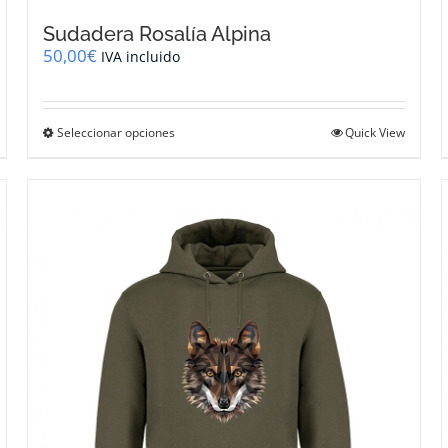
Sudadera Rosalía Alpina
50,00
€
IVA incluido
Este
Seleccionar opciones
Quick View
producto
tiene
múltiples
variantes.
Las
opciones
se
pueden
elegir
en
la
página
de
producto