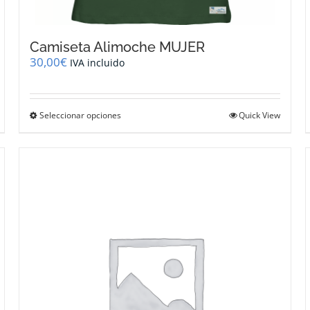
Camiseta Alimoche MUJER
30,00
€
IVA incluido
Este
Seleccionar opciones
Quick View
producto
tiene
múltiples
variantes.
Las
opciones
se
pueden
elegir
en
la
página
de
producto