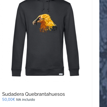
se
pueden
elegir
en
la
página
de
producto
Sudadera Quebrantahuesos
50,00
€
IVA incluido