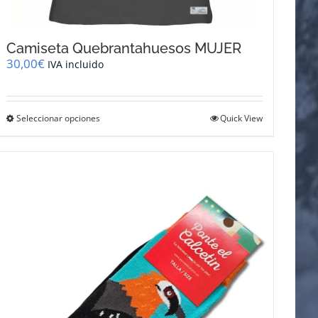
Camiseta Quebrantahuesos MUJER
30,00
€
IVA incluido
Este
Seleccionar opciones
Quick View
producto
tiene
múltiples
variantes.
Las
opciones
se
pueden
elegir
en
la
página
de
producto