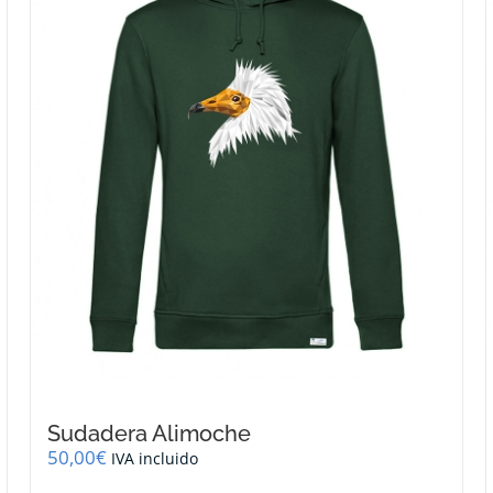
se
pueden
elegir
en
la
página
de
producto
Sudadera Alimoche
50,00
€
IVA incluido