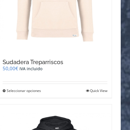
Sudadera Treparriscos
50,00
€
IVA incluido
Este
Seleccionar opciones
Quick View
producto
tiene
múltiples
variantes.
Las
opciones