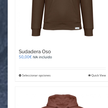
Sudadera Oso
50,00
€
IVA incluido
Este
Seleccionar opciones
Quick View
producto
tiene
múltiples
variantes.
Las
opciones