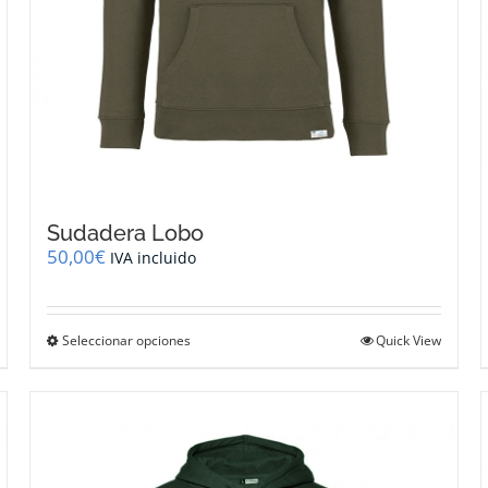
Sudadera Lobo
50,00
€
IVA incluido
Este
Seleccionar opciones
Quick View
producto
tiene
múltiples
variantes.
Las
opciones