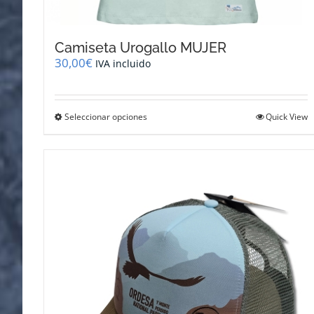
Camiseta Urogallo MUJER
30,00
€
IVA incluido
Este
Seleccionar opciones
Quick View
producto
tiene
múltiples
variantes.
Las
opciones
se
pueden
elegir
en
la
página
de
producto