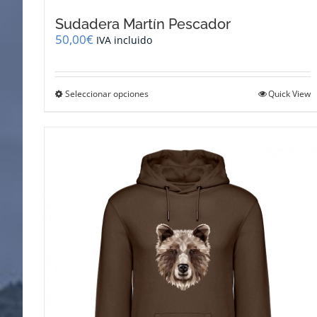
Sudadera Martín Pescador
50,00
€
IVA incluido
Este
Seleccionar opciones
Quick View
producto
tiene
múltiples
variantes.
Las
opciones
se
pueden
elegir
en
la
página
de
producto