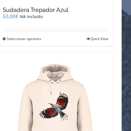
Sudadera Trepador Azul
50,00
€
IVA incluido
Este
Seleccionar opciones
Quick View
producto
tiene
múltiples
variantes.
Las
opciones
se
pueden
elegir
en
la
página
de
producto