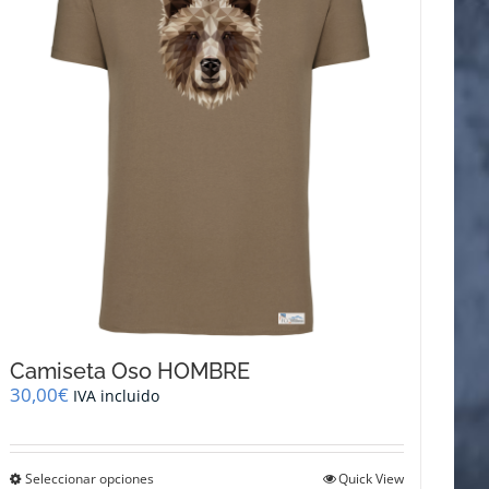
se
pueden
elegir
en
la
página
de
producto
Camiseta Oso HOMBRE
30,00
€
IVA incluido
Este
Seleccionar opciones
Quick View