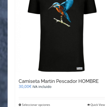
se
pueden
elegir
en
la
página
de
producto
Camiseta Martín Pescador HOMBRE
30,00
€
IVA incluido
Este
Seleccionar opciones
Quick View