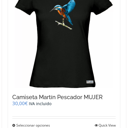
se
pueden
elegir
en
la
página
de
producto
Camiseta Martín Pescador MUJER
30,00
€
IVA incluido
Este
Seleccionar opciones
Quick View