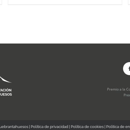
producto
tiene
múltiples
variantes.
Las
opciones
se
pueden
elegir
en
la
página
de
producto
Premio a la C
Pre
Quebrantahuesos |
Política de privacidad
|
Política de cookies
|
Política de en