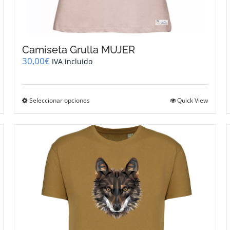
Camiseta Grulla MUJER
30,00
€
IVA incluido
Este
Seleccionar opciones
Quick View
producto
tiene
múltiples
variantes.
Las
opciones
se
pueden
elegir
en
la
página