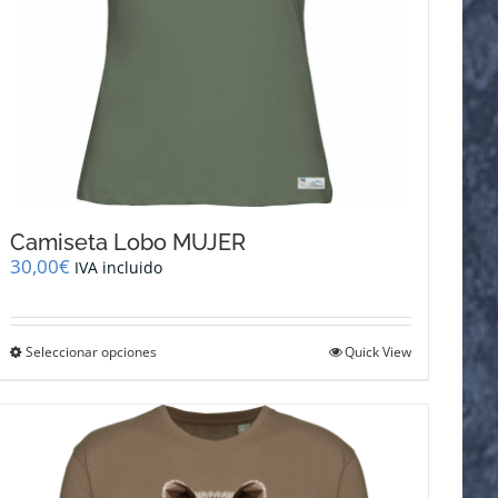
de
producto
Camiseta Lobo MUJER
30,00
€
IVA incluido
Este
Seleccionar opciones
Quick View
producto
tiene
múltiples
variantes.
Las
opciones