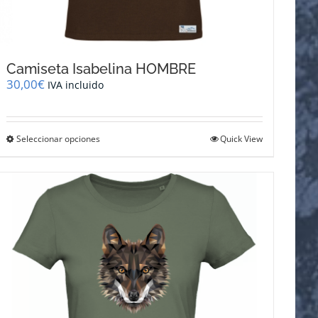
Camiseta Isabelina HOMBRE
30,00
€
IVA incluido
Este
Seleccionar opciones
Quick View
producto
tiene
múltiples
variantes.
Las
opciones
se
pueden
elegir
en
la
página