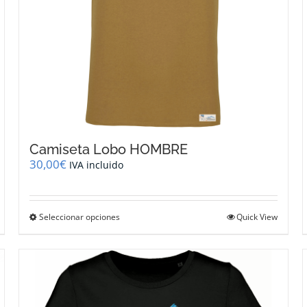
de
producto
Camiseta Lobo HOMBRE
30,00
€
IVA incluido
Este
Seleccionar opciones
Quick View
producto
tiene
múltiples
variantes.
Las
opciones