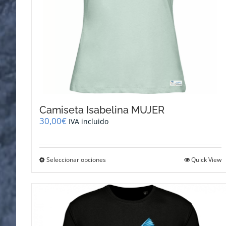
de
producto
Camiseta Isabelina MUJER
30,00
€
IVA incluido
Este
Seleccionar opciones
Quick View
producto
tiene
múltiples
variantes.
Las
opciones