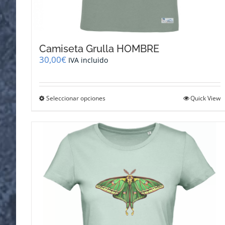
Camiseta Grulla HOMBRE
30,00
€
IVA incluido
Este
Seleccionar opciones
Quick View
producto
tiene
múltiples
variantes.
Las
opciones
se
pueden
elegir
en
la
página