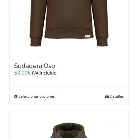
Sudadera Oso
50,00
€
IVA incluido
Este
Seleccionar opciones
Detalles
producto
tiene
múltiples
variantes.
Las
opciones