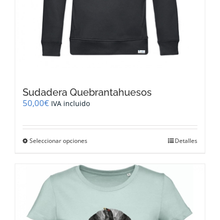
Sudadera Quebrantahuesos
50,00
€
IVA incluido
Este
Seleccionar opciones
Detalles
producto
tiene
múltiples
variantes.
Las
opciones
se
pueden