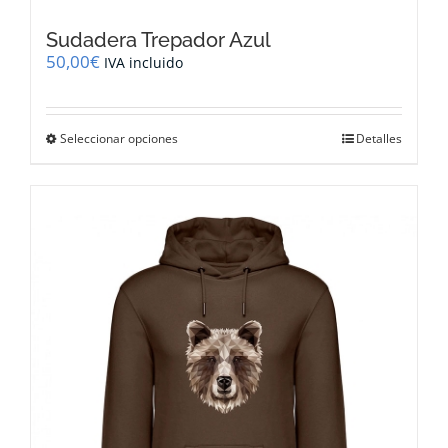
Sudadera Trepador Azul
50,00
€
IVA incluido
Este
Seleccionar opciones
Detalles
producto
tiene
múltiples
variantes.
Las
opciones
se
pueden
elegir
en
la
página
de
producto