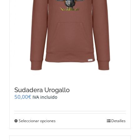
página
de
producto
Sudadera Urogallo
50,00
€
IVA incluido
Este
Seleccionar opciones
Detalles
producto
tiene
múltiples