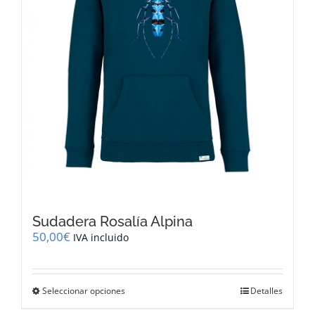
la
página
de
producto
Sudadera Rosalía Alpina
50,00
€
IVA incluido
Este
Seleccionar opciones
Detalles
producto