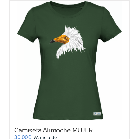
múltiples
variantes.
Las
opciones
se
pueden
elegir
en
la
página
de
producto
Camiseta Alimoche MUJER
30,00
€
IVA incluido