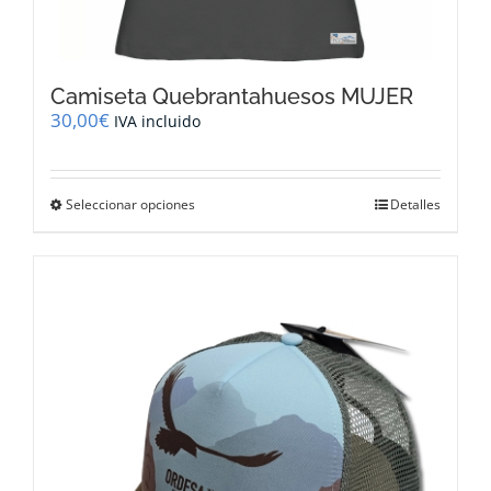
Camiseta Quebrantahuesos MUJER
30,00
€
IVA incluido
Este
Seleccionar opciones
Detalles
producto
tiene
múltiples
variantes.
Las
opciones
se
pueden
elegir
en
la
página
de