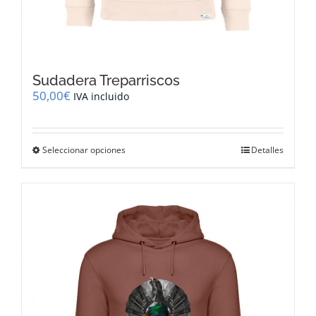
Sudadera Treparriscos
50,00
€
IVA incluido
Este
Seleccionar opciones
Detalles
producto
tiene
múltiples
variantes.
Las
opciones
se
pueden
elegir
en
la