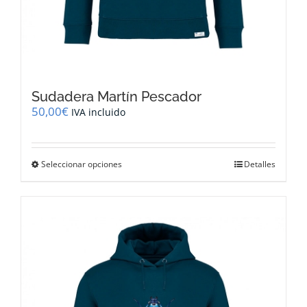
Sudadera Martín Pescador
50,00
€
IVA incluido
Este
Seleccionar opciones
Detalles
producto
tiene
múltiples
variantes.
Las
opciones
se
pueden
elegir
en