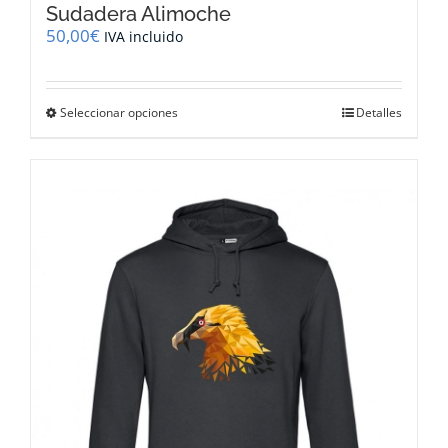
Sudadera Alimoche
50,00
€
IVA incluido
Este
Seleccionar opciones
Detalles
producto
tiene
múltiples
variantes.
Las
opciones
se
pueden
elegir
en
la
página
de
producto