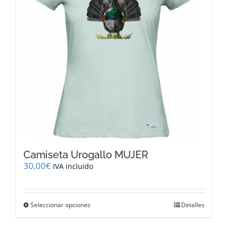
elegir
en
la
página
de
producto
Camiseta Urogallo MUJER
30,00
€
IVA incluido
Este
Seleccionar opciones
Detalles
producto
tiene