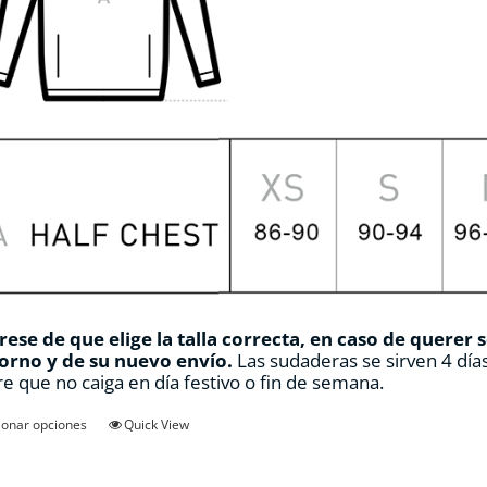
ese de que elige la talla correcta, en caso de querer 
orno y de su nuevo envío.
Las sudaderas se sirven 4 días
e que no caiga en día festivo o fin de semana.
Este
ionar opciones
Quick View
producto
tiene