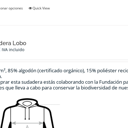
Este
ionar opciones
Quick View
producto
tiene
múltiples
variantes.
Las
opciones
dera Lobo
se
€
IVA incluido
pueden
elegir
en
m², 85% algodón (certificado orgánico), 15% poliéster reci
la
.
página
prar esta sudadera estás colaborando con la Fundación p
de
es que lleva a cabo para conservar la biodiversidad de nu
producto