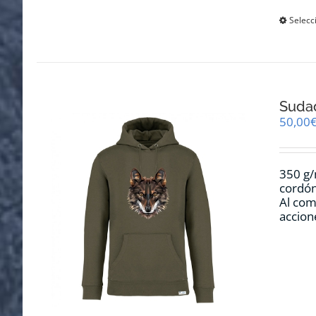
Selecc
Suda
50,00
350 g/
cordón
Al com
accion