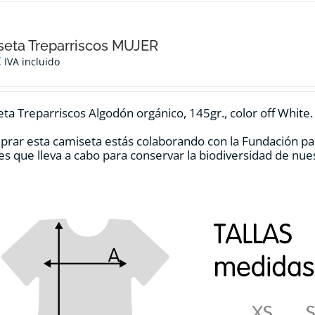
múltiples
variantes.
Las
opciones
eta Treparriscos MUJER
se
€
IVA incluido
pueden
elegir
en
ta Treparriscos Algodón orgánico, 145gr., color off White.
la
página
prar esta camiseta estás colaborando con la Fundación pa
de
es que lleva a cabo para conservar la biodiversidad de nu
producto