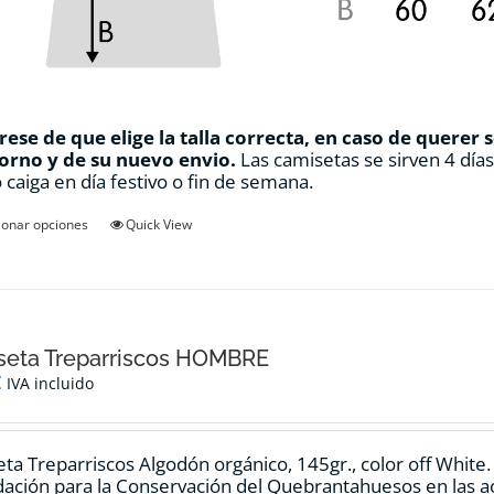
ese de que elige la talla correcta, en caso de querer 
orno y de su nuevo envio.
Las camisetas se sirven 4 día
 caiga en día festivo o fin de semana.
Este
ionar opciones
Quick View
producto
tiene
múltiples
variantes.
Las
opciones
seta Treparriscos HOMBRE
se
€
IVA incluido
pueden
elegir
en
ta Treparriscos Algodón orgánico, 145gr., color off White
la
dación para la Conservación del Quebrantahuesos en las ac
página