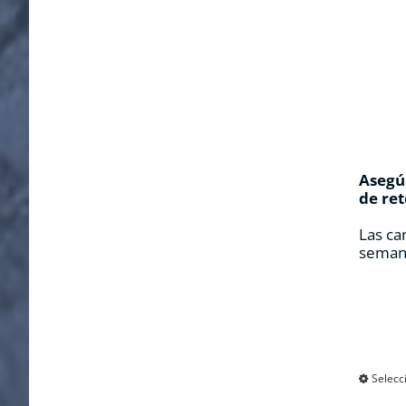
Asegúr
de ret
Las ca
seman
Selecc