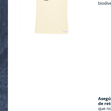
biodiv
Asegúr
de ret
que no