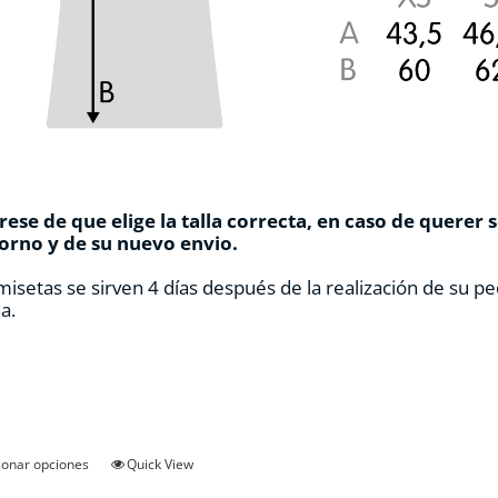
ese de que elige la talla correcta, en caso de querer 
orno y de su nuevo envio.
misetas se sirven 4 días después de la realización de su pe
a.
Este
ionar opciones
Quick View
producto