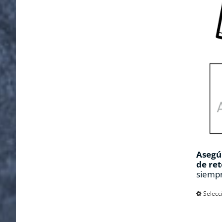
Asegúr
de ret
siempr
Selecc