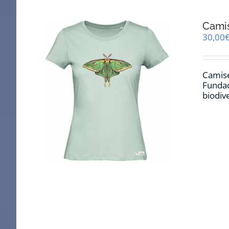
Camis
30,00
Camise
Fundac
biodiv