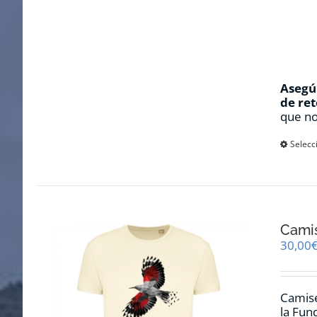
Asegúr
de ret
que no
Selecc
Cami
30,00
Camise
la Fun