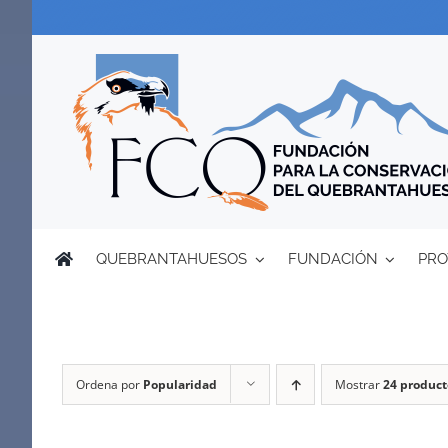
Saltar
al
contenido
QUEBRANTAHUESOS
FUNDACIÓN
PRO
Ordena por
Popularidad
Mostrar
24 product