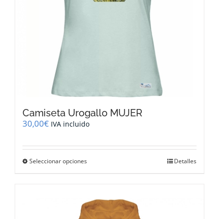
página
de
producto
Camiseta Urogallo MUJER
30,00
€
IVA incluido
Este
Seleccionar opciones
Detalles
producto
tiene
múltiples
variantes.
Las