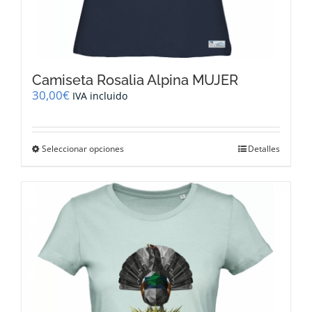
Camiseta Rosalia Alpina MUJER
30,00
€
IVA incluido
Este
Seleccionar opciones
Detalles
producto
tiene
múltiples
variantes.
Las
opciones
se
pueden
elegir
en
la