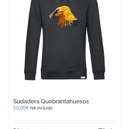
elegir
en
la
página
de
producto
Sudadera Quebrantahuesos
50,00
€
IVA incluido