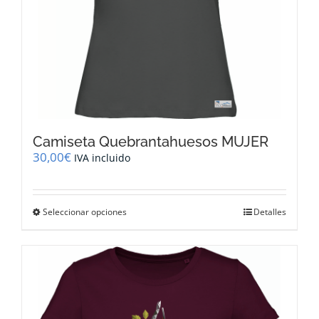
producto
Camiseta Quebrantahuesos MUJER
30,00
€
IVA incluido
Este
Seleccionar opciones
Detalles
producto
tiene
múltiples
variantes.
Las
opciones
se