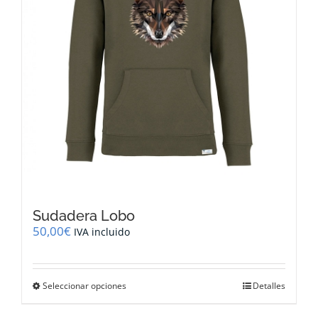
la
página
de
producto
Sudadera Lobo
50,00
€
IVA incluido
Este
Seleccionar opciones
Detalles
producto
tiene