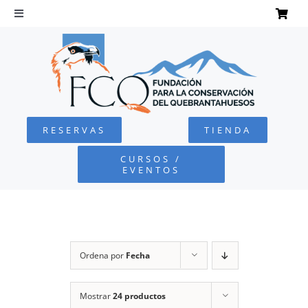
Saltar
al
Toggle
Navigation
contenido
INICIO
QUEBRANTAHUESOS
RESERVAS
TIENDA
FUNDACIÓN
CURSOS /
EVENTOS
PROYECTOS
DEFENSA AMBIENTAL
Ordena por
Fecha
COLABORA
Mostrar
24 productos