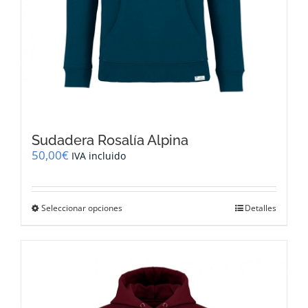
Sudadera Rosalía Alpina
50,00
€
IVA incluido
Este
Seleccionar opciones
Detalles
producto
tiene
múltiples
variantes.
Las
opciones
se