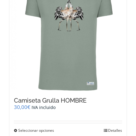
se
pueden
elegir
en
la
página
de
producto
Camiseta Grulla HOMBRE
30,00
€
IVA incluido
Este
Seleccionar opciones
Detalles