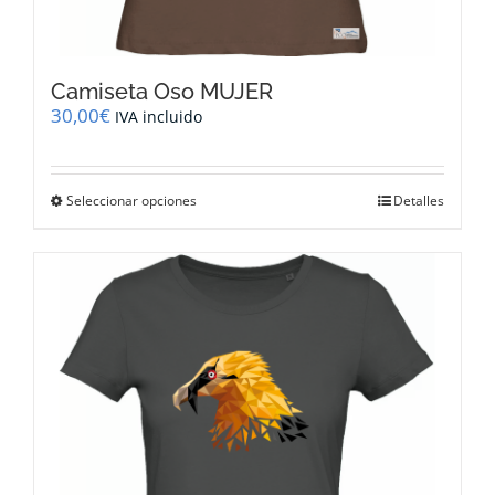
Camiseta Oso MUJER
30,00
€
IVA incluido
Este
Seleccionar opciones
Detalles
producto
tiene
múltiples
variantes.
Las
opciones
se
pueden
elegir
en
la
página
de