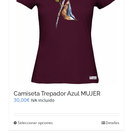
pueden
elegir
en
la
página
de
producto
Camiseta Trepador Azul MUJER
30,00
€
IVA incluido
Este
Seleccionar opciones
Detalles
producto