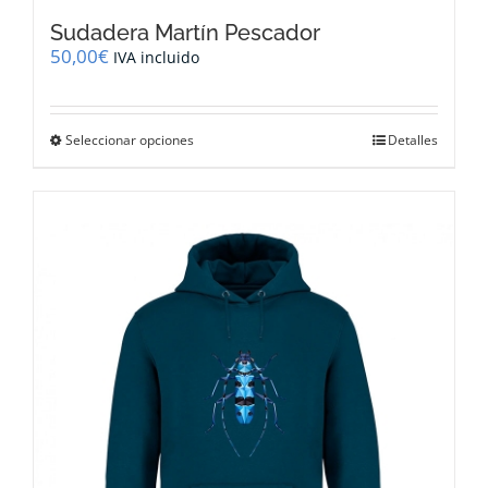
Sudadera Martín Pescador
50,00
€
IVA incluido
Este
Seleccionar opciones
Detalles
producto
tiene
múltiples
variantes.
Las
opciones
se
pueden
elegir
en
la
página
de
producto