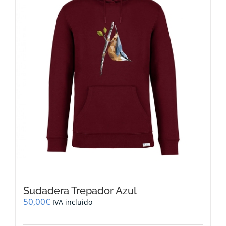
pueden
elegir
en
la
página
de
producto
Sudadera Trepador Azul
50,00
€
IVA incluido