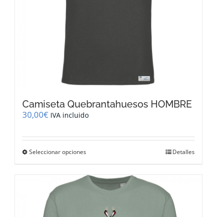
de
producto
Camiseta Quebrantahuesos HOMBRE
30,00
€
IVA incluido
Este
Seleccionar opciones
Detalles
producto
tiene
múltiples
variantes.
Las
opciones