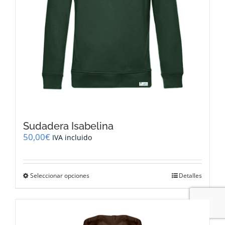
producto
Sudadera Isabelina
50,00
€
IVA incluido
Este
Seleccionar opciones
Detalles
producto
tiene
múltiples
variantes.