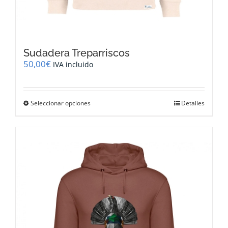
Sudadera Treparriscos
50,00
€
IVA incluido
Este
Seleccionar opciones
Detalles
producto
tiene
múltiples
variantes.
Las
opciones
se
pueden
elegir
en
la
página