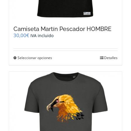
Camiseta Martín Pescador HOMBRE
30,00
€
IVA incluido
Este
Seleccionar opciones
Detalles
producto
tiene
múltiples
variantes.
Las
opciones
se
pueden
elegir
en
la
página