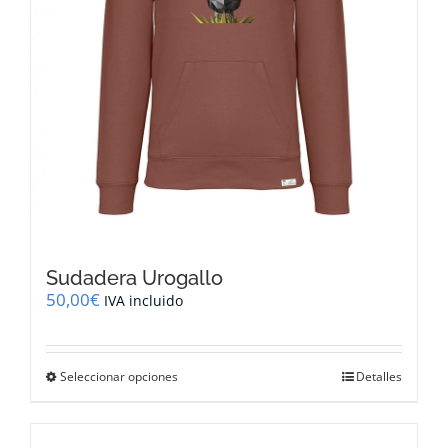
de
producto
Sudadera Urogallo
50,00
€
IVA incluido
Este
Seleccionar opciones
Detalles
producto
tiene
múltiples