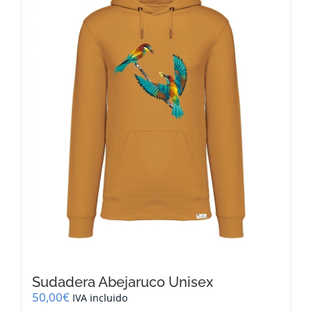
opciones
se
pueden
elegir
en
la
página
de
producto
Sudadera Abejaruco Unisex
50,00
€
IVA incluido