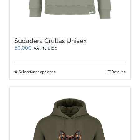
Sudadera Grullas Unisex
50,00
€
IVA incluido
Este
Seleccionar opciones
Detalles
producto
tiene
múltiples
variantes.
Las
opciones
se
pueden
elegir
en