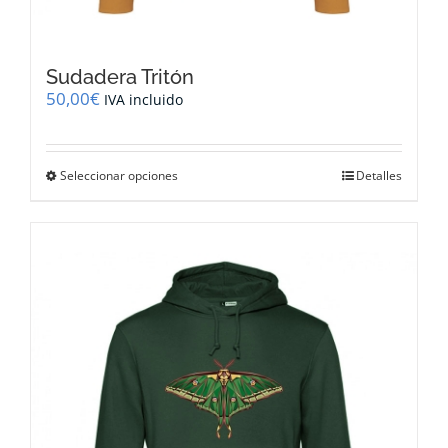
Sudadera Tritón
50,00
€
IVA incluido
Este
Seleccionar opciones
Detalles
producto
tiene
múltiples
variantes.
Las
opciones
se
pueden
elegir
en
la
página
de