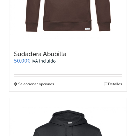
Sudadera Abubilla
50,00
€
IVA incluido
Este
Seleccionar opciones
Detalles
producto
tiene
múltiples
variantes.
Las
opciones
se
pueden