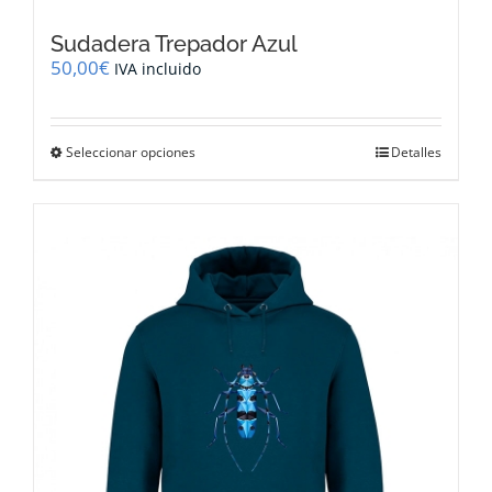
Sudadera Trepador Azul
50,00
€
IVA incluido
Este
Seleccionar opciones
Detalles
producto
tiene
múltiples
variantes.
Las
opciones
se
pueden
elegir
en
la
página
de
producto