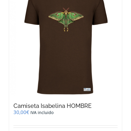
opciones
se
pueden
elegir
en
la
página
de
producto
Camiseta Isabelina HOMBRE
30,00
€
IVA incluido