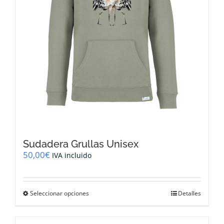
página
de
producto
Sudadera Grullas Unisex
50,00
€
IVA incluido
Este
Seleccionar opciones
Detalles
producto
tiene
múltiples