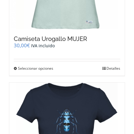
Camiseta Urogallo MUJER
30,00
€
IVA incluido
Este
Seleccionar opciones
Detalles
producto
tiene
múltiples
variantes.
Las
opciones
se
pueden
elegir
en