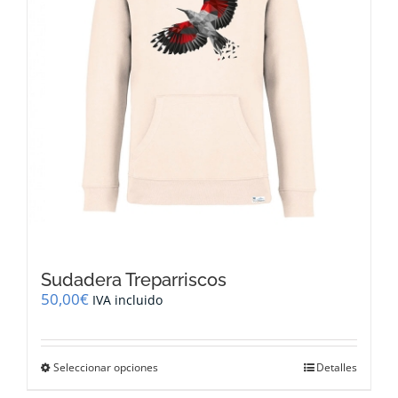
la
página
de
producto
Sudadera Treparriscos
50,00
€
IVA incluido
Este
Seleccionar opciones
Detalles
producto