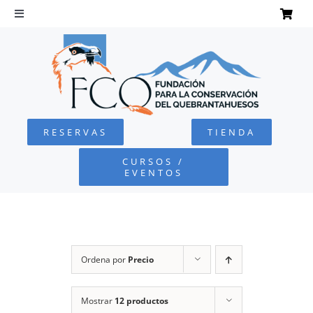
Saltar
al
Toggle
Navigation
contenido
INICIO
QUEBRANTAHUESOS
RESERVAS
TIENDA
FUNDACIÓN
CURSOS /
EVENTOS
PROYECTOS
DEFENSA AMBIENTAL
Ordena por
Precio
COLABORA
Mostrar
12 productos