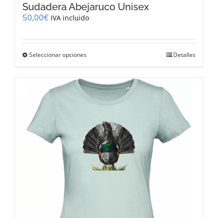
Sudadera Abejaruco Unisex
50,00
€
IVA incluido
Este
Seleccionar opciones
Detalles
producto
tiene
múltiples
variantes.
Las
opciones
se
pueden
elegir
en
la
página
de
producto