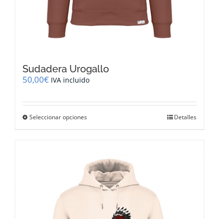
Sudadera Urogallo
50,00
€
IVA incluido
Este
Seleccionar opciones
Detalles
producto
tiene
múltiples
variantes.
Las
opciones
se
pueden
elegir
en