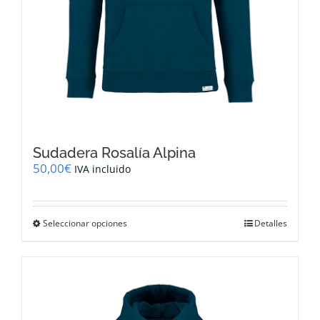
Sudadera Rosalía Alpina
50,00
€
IVA incluido
Este
Seleccionar opciones
Detalles
producto
tiene
múltiples
variantes.
Las
opciones