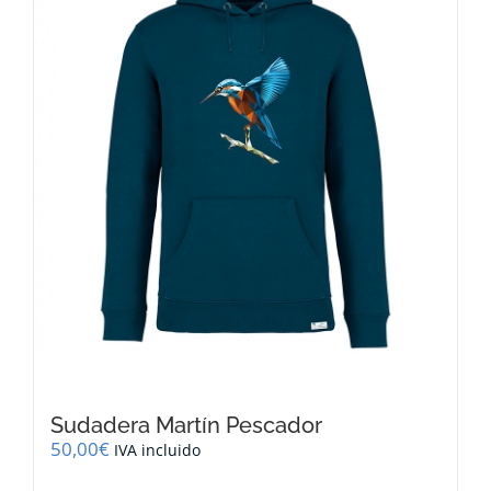
se
pueden
elegir
en
la
página
de
producto
Sudadera Martín Pescador
50,00
€
IVA incluido