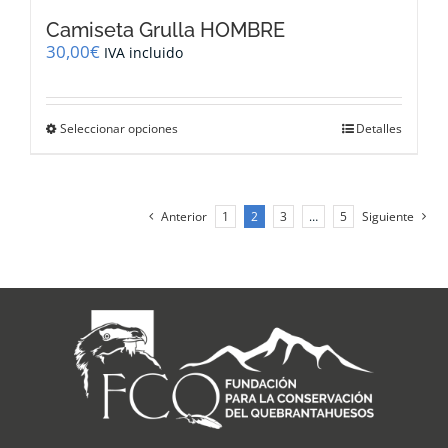
Camiseta Grulla HOMBRE
30,00
€
IVA incluido
Este
Seleccionar opciones
Detalles
producto
tiene
múltiples
variantes.
Anterior
1
2
3
…
5
Siguiente
Las
opciones
se
pueden
elegir
en
la
página
de
producto