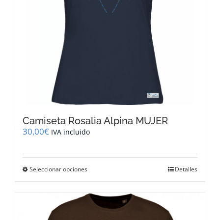
la
página
de
producto
Camiseta Rosalia Alpina MUJER
30,00
€
IVA incluido
Este
Seleccionar opciones
Detalles
producto
tiene
múltiples
variantes.
Las