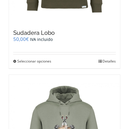
Sudadera Lobo
50,00
€
IVA incluido
Este
Seleccionar opciones
Detalles
producto
tiene
múltiples
variantes.
Las
opciones
se
pueden
elegir
en
la