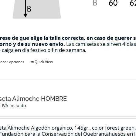
ese de que elige la talla correcta, en caso de querer 
orno y de su nuevo envio.
Las camisetas se sirven 4 día
 caiga en día festivo o fin de semana.
Este
ionar opciones
Quick View
producto
tiene
múltiples
variantes.
Las
opciones
seta Alimoche HOMBRE
se
€
IVA incluido
pueden
elegir
en
ta Alimoche Algodón orgánico, 145gr., color forest green
la
 Fundación para la Conservación del Quebrantahuesos en la
página