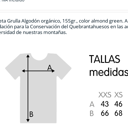
pueden
elegir
en
ta Grulla Algodón orgánico, 155gr., color
almond green.
A
la
dación para la Conservación del Quebrantahuesos en las ac
página
ersidad de nuestras montañas.
de
producto