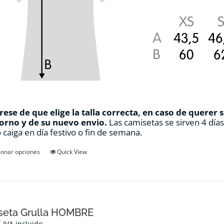
ese de que elige la talla correcta, en caso de querer 
orno y de su nuevo envio.
Las camisetas se sirven 4 día
 caiga en día festivo o fin de semana.
Este
ionar opciones
Quick View
producto
tiene
múltiples
variantes.
Las
opciones
seta Grulla HOMBRE
se
€
IVA incluido