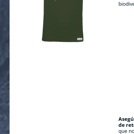
biodiv
Asegúr
de ret
que no