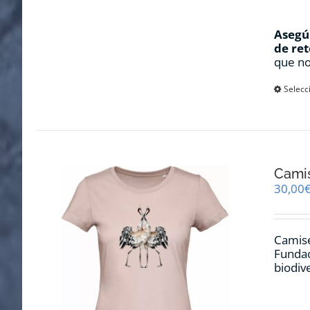
Asegúr
de ret
que no
Selecc
Cami
30,00
Camise
Fundac
biodiv