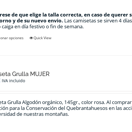
ese de que elige la talla correcta, en caso de querer 
orno y de su nuevo envio.
Las camisetas se sirven 4 día
 caiga en día festivo o fin de semana.
Este
ionar opciones
Quick View
producto
tiene
múltiples
variantes.
Las
opciones
seta Grulla MUJER
se
€
IVA incluido
pueden
elegir
en
ta Grulla Algodón orgánico, 145gr., color rosa. Al compra
la
ión para la Conservación del Quebrantahuesos en las accio
página
ersidad de nuestras montañas.
de
producto