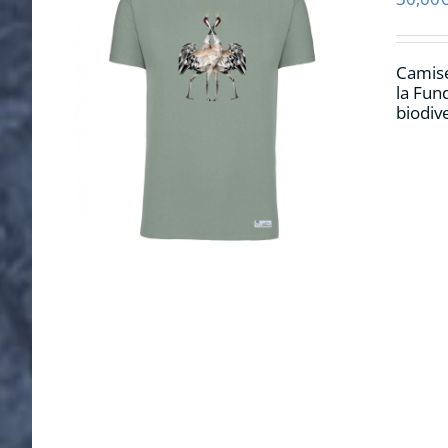
Camise
la Fun
biodiv