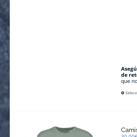
Asegúr
de ret
que no
Selecc
Cami
30,00