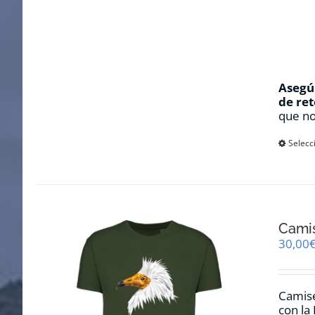
Asegúr
de ret
que no
Selecc
Cami
30,00
Camise
con la