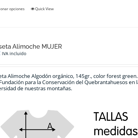
Este
ionar opciones
Quick View
producto
tiene
múltiples
variantes.
Las
opciones
seta Alimoche MUJER
se
€
IVA incluido
pueden
elegir
en
ta Alimoche Algodón orgánico, 145gr., color forest green
la
 Fundación para la Conservación del Quebrantahuesos en la
página
ersidad de nuestras montañas.
de
producto