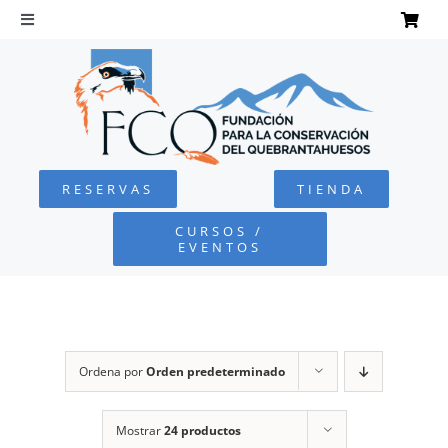
Saltar
al
Toggle
Navigation
contenido
INICIO
QUEBRANTAHUESOS
RESERVAS
TIENDA
FUNDACIÓN
CURSOS /
EVENTOS
PROYECTOS
DEFENSA AMBIENTAL
Ordena por
Orden predeterminado
COLABORA
Mostrar
24 productos