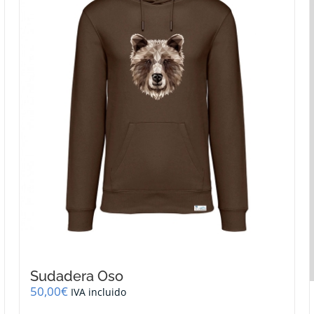
se
pueden
elegir
en
la
página
de
producto
Sudadera Oso
50,00
€
IVA incluido