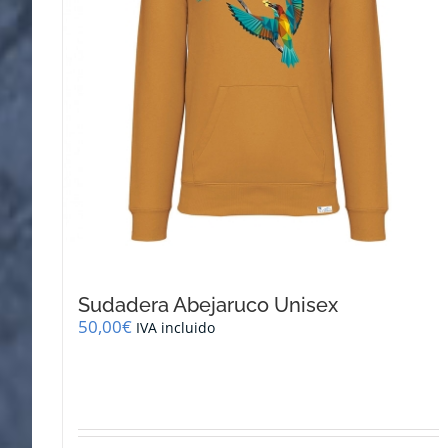
página
de
producto
Sudadera Abejaruco Unisex
50,00
€
IVA incluido