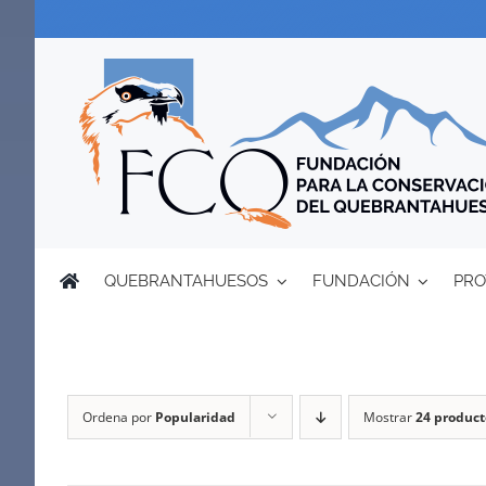
Saltar
al
contenido
QUEBRANTAHUESOS
FUNDACIÓN
PRO
Ordena por
Popularidad
Mostrar
24 product