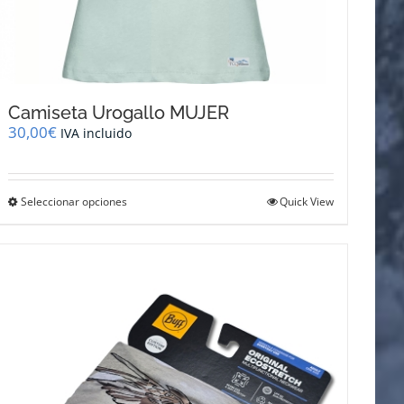
Camiseta Urogallo MUJER
30,00
€
IVA incluido
Este
Seleccionar opciones
Quick View
producto
tiene
múltiples
variantes.
Las
opciones
se
pueden
elegir
en
la