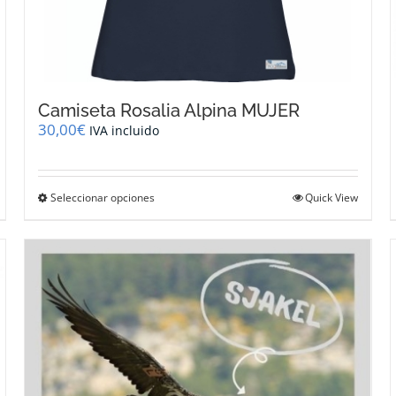
Camiseta Rosalia Alpina MUJER
30,00
€
IVA incluido
Este
Seleccionar opciones
Quick View
producto
tiene
múltiples
variantes.
Las
opciones
se
pueden
elegir
en
la