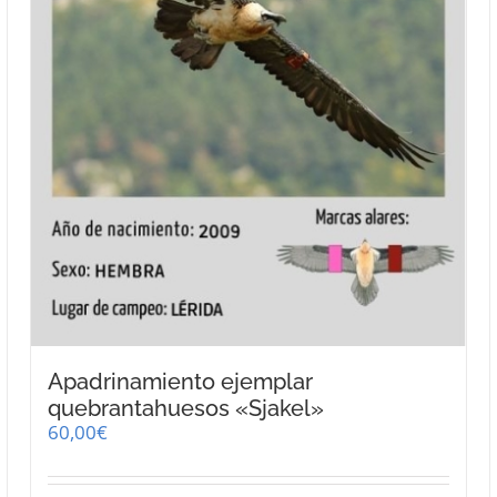
página
de
producto
Apadrinamiento ejemplar
quebrantahuesos «Sjakel»
60,00
€