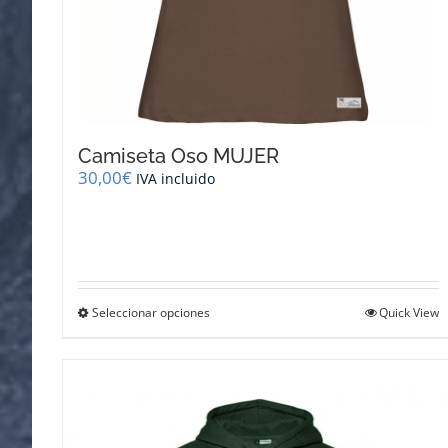
Camiseta Oso MUJER
30,00
€
IVA incluido
Este
Seleccionar opciones
Quick View
producto
tiene
múltiples
variantes.
Las
opciones