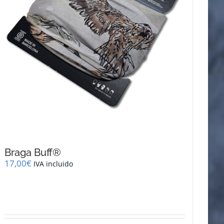
página
de
producto
Braga Buff®
17,00
€
IVA incluido