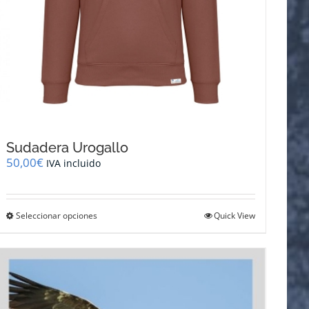
Sudadera Urogallo
50,00
€
IVA incluido
Este
Seleccionar opciones
Quick View
producto
tiene
múltiples
variantes.
Las
opciones