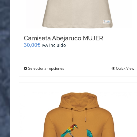
Camiseta Abejaruco MUJER
30,00
€
IVA incluido
Este
Seleccionar opciones
Quick View
producto
tiene
múltiples
variantes.
Las
opciones
se
pueden
elegir
en
la