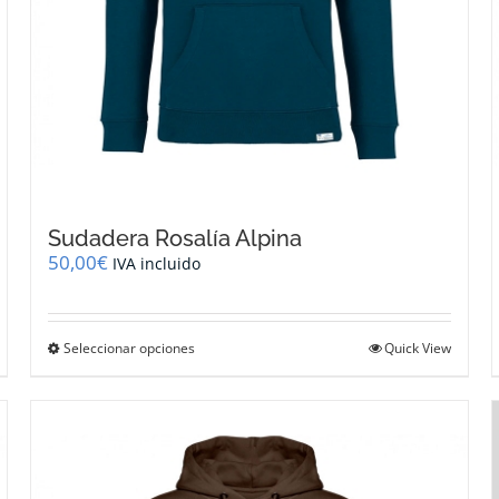
Sudadera Rosalía Alpina
50,00
€
IVA incluido
Este
Seleccionar opciones
Quick View
producto
tiene
múltiples
variantes.
Las
opciones