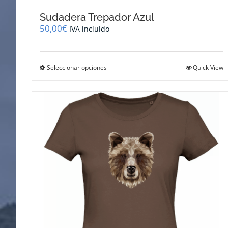
Sudadera Trepador Azul
50,00
€
IVA incluido
Este
Seleccionar opciones
Quick View
producto
tiene
múltiples
variantes.
Las
opciones
se
pueden
elegir
en
la
página
de
producto