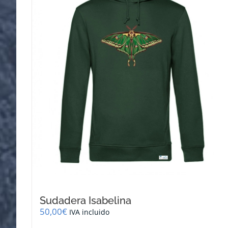
se
pueden
elegir
en
la
página
de
producto
Sudadera Isabelina
50,00
€
IVA incluido