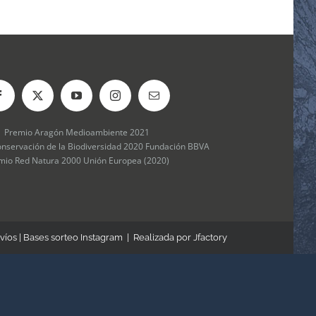
Premio Aragón Medioambiente 2021
onservación de la Biodiversidad 2020 Fundación BBVA
mio Red Natura 2000 Unión Europea (2020)
víos
|
Bases sorteo Instagram
| Realizada por
Jfactory