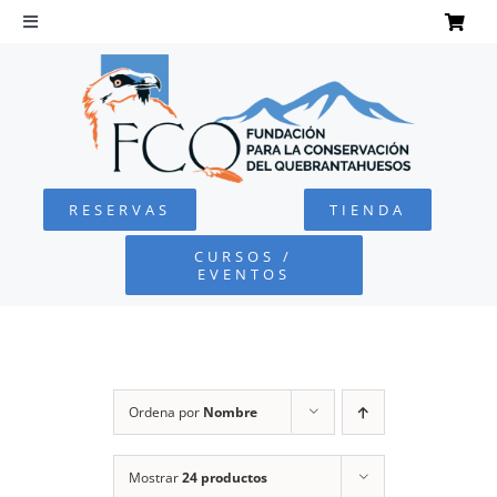
Saltar
al
Toggle
Navigation
contenido
INICIO
QUEBRANTAHUESOS
RESERVAS
TIENDA
FUNDACIÓN
CURSOS /
EVENTOS
PROYECTOS
DEFENSA AMBIENTAL
Ordena por
Nombre
COLABORA
Mostrar
24 productos