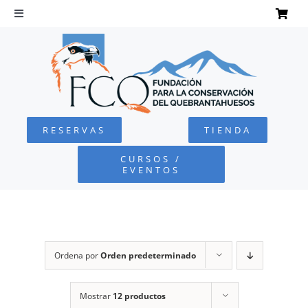
Saltar
al
Toggle
Navigation
contenido
INICIO
QUEBRANTAHUESOS
RESERVAS
TIENDA
FUNDACIÓN
CURSOS /
EVENTOS
PROYECTOS
DEFENSA AMBIENTAL
Ordena por
Orden predeterminado
COLABORA
Mostrar
12 productos