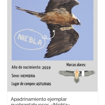
Apadrinamiento ejemplar
quebrantahuesos «Niebla»