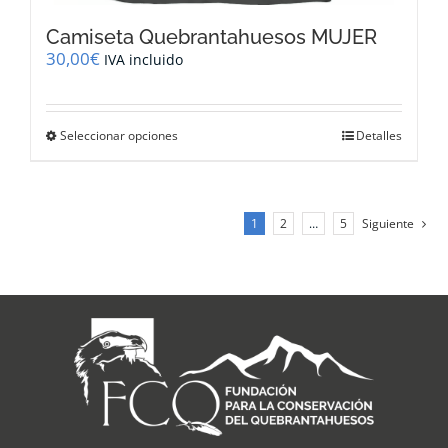
Camiseta Quebrantahuesos MUJER
30,00
€
IVA incluido
Este
Seleccionar opciones
Detalles
producto
tiene
múltiples
variantes.
1
2
…
5
Siguiente
Las
opciones
se
pueden
elegir
en
la
página
de
producto